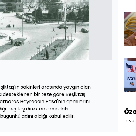
eşiktaş'ın sakinleri arasında yaygın olan
da desteklenen bir teze göre Beşiktaş
 Barbaros Hayreddin Paşa'nın gemilerini
iği beş taş direk anlamındaki
Öze
ugünkü adını aldığı kabul edilir.
TÜMÜ