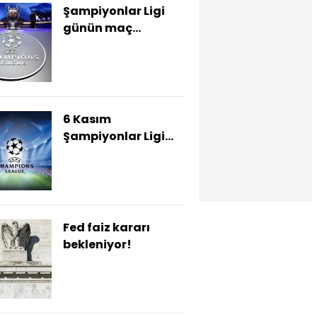
Şampiyonlar Ligi
günün maç
programı
6 Kasım
Şampiyonlar Ligi
maç programı
Fed faiz kararı
bekleniyor!