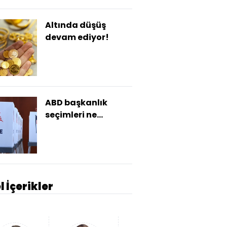
Altında düşüş
devam ediyor!
ABD başkanlık
seçimleri ne
zaman?
l İçerikler