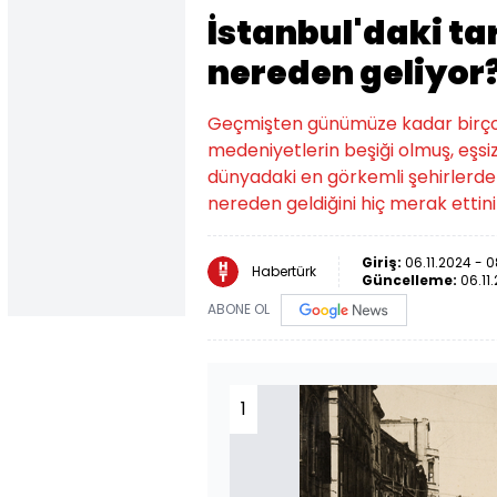
İstanbul'daki tar
nereden geliyor
Geçmişten günümüze kadar birçok
medeniyetlerin beşiği olmuş, eşsi
dünyadaki en görkemli şehirlerden 
nereden geldiğini hiç merak ettiniz
Giriş:
06.11.2024 - 
Habertürk
Güncelleme:
06.11
ABONE OL
1