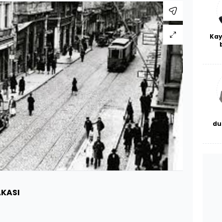
Kay
De
haf
a
bl
du
bor
AKASI