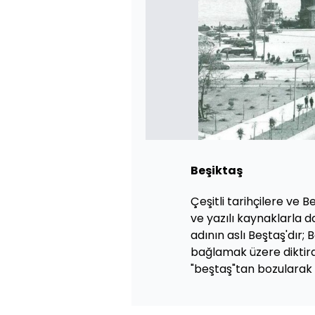
Beşiktaş
Çeşitli tarihçilere ve B
ve yazılı kaynaklarla 
adının aslı Beştaş'dır;
bağlamak üzere diktird
"beştaş"tan bozularak b