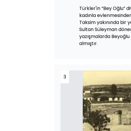
Türkler'in “Bey Oğlu” d
kadınla evlenmesinden
Taksim yakınında bir ye
Sultan Süleyman dönem
yazışmalarda Beyoğlu d
almıştır.
3