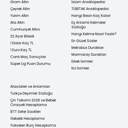
Gram Altın
İslam Ansiklopedisi
Çeyrek Altın
TÜBİTAK Ansiklopedisi
Yarım Altın
Hangi Besin Kaç Kalori
Ata Altın
Eş Anlamlı Kelimeler
Sözlüğü
Cumhuriyet Altını
Hangi Kelime Nasıl Yazılır?
22 Ayar Bilezik
En Güzel Sözler
1 Dolar Kaç TL
Metrobüs Durakları
1 Euro Kaç TL
Marmaray Durakları
Canlı Maç Sonuçları
Erkek İsimleri
Süper Lig Puan Durumu
Kız İsimleri
Atasözleri ve Anlamları
Türkçe Deyimler Sözlüğü
Çin Takvimi 2026 ve Bebek
Cinsiyeti Hesaplama
İETT Sefer Saatleri
Gebelik Hesaplama
Yükselen Burç Hesaplama