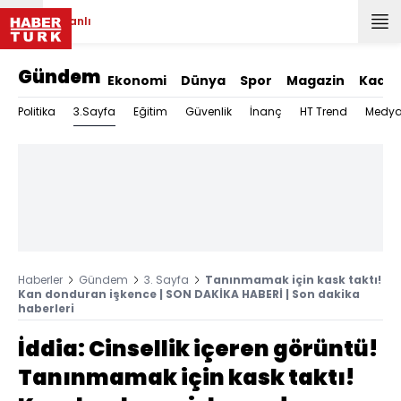
Canlı
Gündem
Ekonomi
Dünya
Spor
Magazin
Kadın
3.Sayfa
Politika
Eğitim
Güvenlik
İnanç
HT Trend
Medy
Haberler
Gündem
3. Sayfa
Tanınmamak için kask taktı!
Kan donduran işkence | SON DAKİKA HABERİ | Son dakika
haberleri
İddia: Cinsellik içeren görüntü!
Tanınmamak için kask taktı!