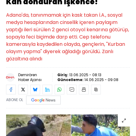
Kan donduran işkence!
Adana'da, tanınmamak için kask takan İ.A., sosyal
medya hesaplarından cinsellik içeren paylaşım
yaptığı ileri sürülen 2 genci otoyol kenarına götürüp,
sopayla feci biçimde darp etti. Cep telefonu
kamerasıyla kaydedilen olayda, gençlerin, "Kurban
olayım yapma" diyerek ağladığı görüldü. Zanlı
gözaltına alındı
Demirören
Giriş:
13.06.2025 - 08:13
Haber Ajansı
Güncelleme:
14.06.2025 - 09:08
ABONE OL