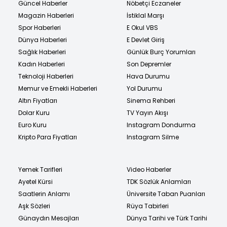
Güncel Haberler
Nöbetçi Eczaneler
Magazin Haberleri
İstiklal Marşı
Spor Haberleri
E Okul VBS
Dünya Haberleri
E Devlet Giriş
Sağlık Haberleri
Günlük Burç Yorumları
Kadın Haberleri
Son Depremler
Teknoloji Haberleri
Hava Durumu
Memur ve Emekli Haberleri
Yol Durumu
Altın Fiyatları
Sinema Rehberi
Dolar Kuru
TV Yayın Akışı
Euro Kuru
Instagram Dondurma
Kripto Para Fiyatları
Instagram Silme
Yemek Tarifleri
Video Haberler
Ayetel Kürsi
TDK Sözlük Anlamları
Saatlerin Anlamı
Üniversite Taban Puanları
Aşk Sözleri
Rüya Tabirleri
Günaydın Mesajları
Dünya Tarihi ve Türk Tarihi