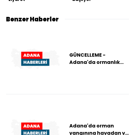
Benzer Haberler
GÜNCELLEME -
Adana'da ormanlık
alandaki yangın
büyük oranda kontrol
altına...
Adana'da orman
yangınına havadan ve