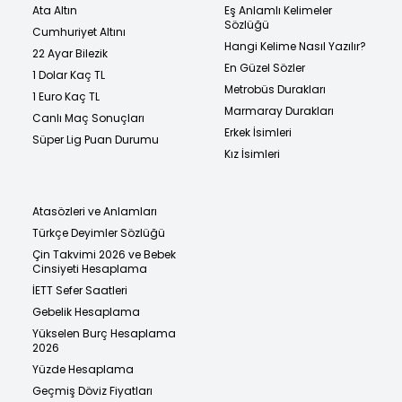
Ata Altın
Eş Anlamlı Kelimeler
Sözlüğü
Cumhuriyet Altını
Hangi Kelime Nasıl Yazılır?
22 Ayar Bilezik
En Güzel Sözler
1 Dolar Kaç TL
Metrobüs Durakları
1 Euro Kaç TL
Marmaray Durakları
Canlı Maç Sonuçları
Erkek İsimleri
Süper Lig Puan Durumu
Kız İsimleri
Atasözleri ve Anlamları
Türkçe Deyimler Sözlüğü
Çin Takvimi 2026 ve Bebek
Cinsiyeti Hesaplama
İETT Sefer Saatleri
Gebelik Hesaplama
Yükselen Burç Hesaplama
2026
Yüzde Hesaplama
Geçmiş Döviz Fiyatları