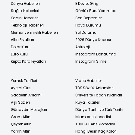
Dünya Haberleri
E Devlet Giriş
Sağlık Haberleri
Günlük Burç Yorumları
Kadın Haberleri
Son Depremler
Teknoloji Haberleri
Hava Durumu
Memur ve Emekli Haberleri
Yol Durumu
Altın Fiyatları
2026 Dünya Kupası
Dolar Kuru
Astroloji
Euro Kuru
Instagram Dondurma
Kripto Para Fiyatları
Instagram Silme
Yemek Tarifleri
Video Haberler
Ayetel Kürsi
TDK Sözlük Anlamları
Saatlerin Anlamı
Üniversite Taban Puanları
Aşk Sözleri
Rüya Tabirleri
Günaydın Mesajları
Dünya Tarihi ve Türk Tarihi
Gram Altın
İslam Ansiklopedisi
Çeyrek Altın
TÜBİTAK Ansiklopedisi
Yarım Altın
Hangi Besin Kaç Kalori