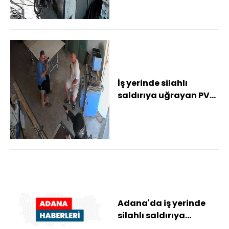
İş yerinde silahlı
saldırıya uğrayan PVC
ustası ağır yaralandı;
o anlar kam...
Adana'da iş yerinde
silahlı saldırıya
uğrayan esnaf ağır