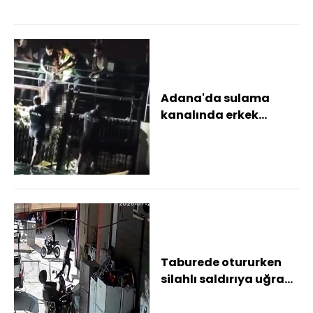
Adana'da sulama
kanalında erkek
cesedi bulundu
Vatandaşların ihbarı
üzerine...
Taburede otururken
silahlı saldırıya uğradı:
O anlar kamerada