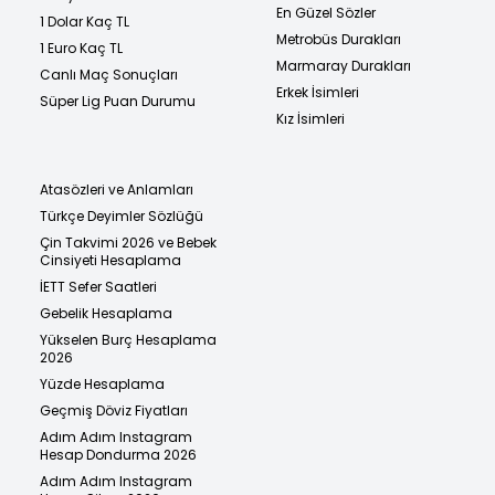
En Güzel Sözler
1 Dolar Kaç TL
Metrobüs Durakları
1 Euro Kaç TL
Marmaray Durakları
Canlı Maç Sonuçları
Erkek İsimleri
Süper Lig Puan Durumu
Kız İsimleri
Atasözleri ve Anlamları
Türkçe Deyimler Sözlüğü
Çin Takvimi 2026 ve Bebek
Cinsiyeti Hesaplama
İETT Sefer Saatleri
Gebelik Hesaplama
Yükselen Burç Hesaplama
2026
Yüzde Hesaplama
Geçmiş Döviz Fiyatları
Adım Adım Instagram
Hesap Dondurma 2026
Adım Adım Instagram