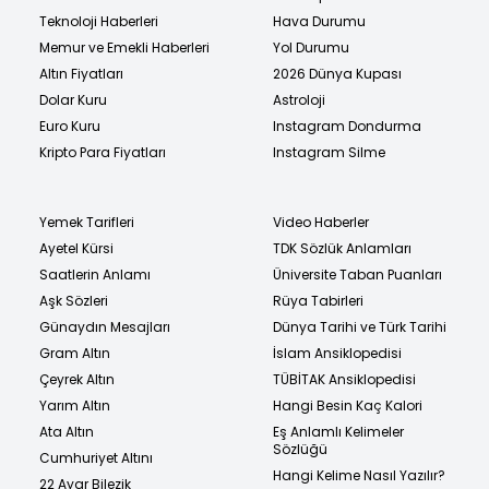
Teknoloji Haberleri
Hava Durumu
Memur ve Emekli Haberleri
Yol Durumu
Altın Fiyatları
2026 Dünya Kupası
Dolar Kuru
Astroloji
Euro Kuru
Instagram Dondurma
Kripto Para Fiyatları
Instagram Silme
Yemek Tarifleri
Video Haberler
Ayetel Kürsi
TDK Sözlük Anlamları
Saatlerin Anlamı
Üniversite Taban Puanları
Aşk Sözleri
Rüya Tabirleri
Günaydın Mesajları
Dünya Tarihi ve Türk Tarihi
Gram Altın
İslam Ansiklopedisi
Çeyrek Altın
TÜBİTAK Ansiklopedisi
Yarım Altın
Hangi Besin Kaç Kalori
Ata Altın
Eş Anlamlı Kelimeler
Sözlüğü
Cumhuriyet Altını
Hangi Kelime Nasıl Yazılır?
22 Ayar Bilezik