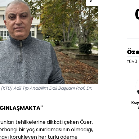
Öze
TÜMÜ
(KTÜ) Adli Tıp Anabilim Dalı Başkanı Prof. Dr.
Kay
YGINLAŞMAKTA"
De
haf
unları tehlikelerine dikkati çeken Özer,
a
bl
erhangi bir yaş sınırlamasının olmadığı,
nmayı körükleyen her türlü ödeme