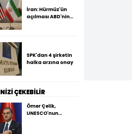
İran: Hürmüz'ün
açılması ABD'nin
tutumuna bağlı
SPK'dan 4 şirketin
halka arzına onay
İNİZİ ÇEKEBİLİR
Ömer Çelik,
UNESCO'nun
kararını kutladı