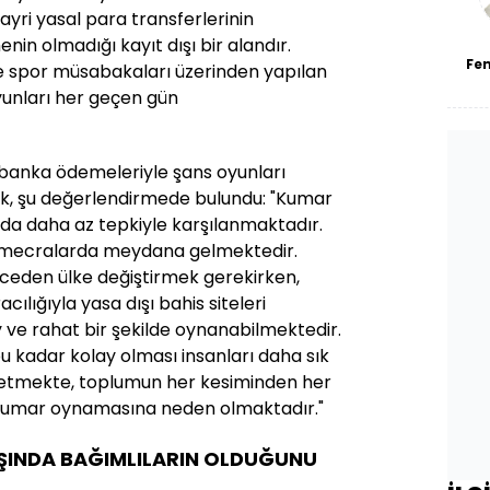
 gayri yasal para transferlerinin
enin olmadığı kayıt dışı bir alandır.
Fe
e spor müsabakaları üzerinden yapılan
yunları her geçen gün
 banka ödemeleriyle şans oyunları
ek, şu değerlendirmede bulundu: "Kumar
da daha az tepkiyle karşılanmaktadır.
 mecralarda meydana gelmektedir.
ceden ülke değiştirmek gerekirken,
ılığıyla yasa dışı bahis siteleri
 ve rahat bir şekilde oynanabilmektedir.
 kadar kolay olması insanları daha sık
etmekte, toplumun her kesiminden her
la kumar oynamasına neden olmaktadır."
AŞINDA BAĞIMLILARIN OLDUĞUNU