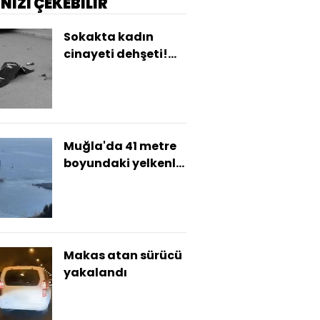
İNİZİ ÇEKEBİLİR
Sokakta kadın
cinayeti dehşeti!
Kovalayıp öldürdü!
Muğla'da 41 metre
boyundaki yelkenli
tekne karaya
oturdu
Makas atan sürücü
yakalandı