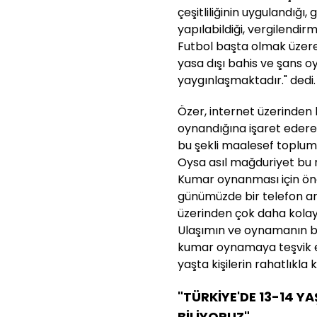
çeşitliliğinin uygulandığı,
yapılabildiği, vergilendirm
Futbol başta olmak üzer
yasa dışı bahis ve şans o
yaygınlaşmaktadır." dedi.
Özer, internet üzerinden
oynandığına işaret eder
bu şekli maalesef toplum
Oysa asıl mağduriyet bu
Kumar oynanması için ön
günümüzde bir telefon arac
üzerinden çok daha kolay
Ulaşımın ve oynamanın bu
kumar oynamaya teşvik 
yaşta kişilerin rahatlık
"TÜRKİYE'DE 13-14 Y
BİLİYORUZ"