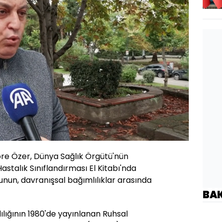
Oynatma
720
Hızı
re Özer, Dünya Sağlık Örgütü'nün
astalık Sınıflandırması El Kitabı'nda
un, davranışsal bağımlılıklar arasında
BA
lığının 1980'de yayınlanan Ruhsal