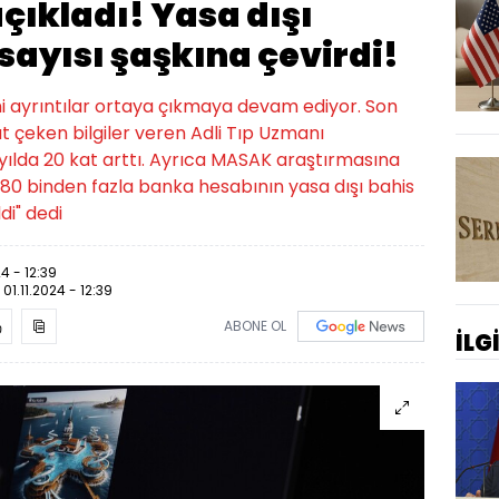
açıkladı! Yasa dışı
sayısı şaşkına çevirdi!
i ayrıntılar ortaya çıkmaya devam ediyor. Son
kkat çeken bilgiler veren Adli Tıp Uzmanı
 yılda 20 kat arttı. Ayrıca MASAK araştırmasına
280 binden fazla banka hesabının yasa dışı bahis
di" dedi
24 - 12:39
:
01.11.2024 - 12:39
ABONE OL
İLG