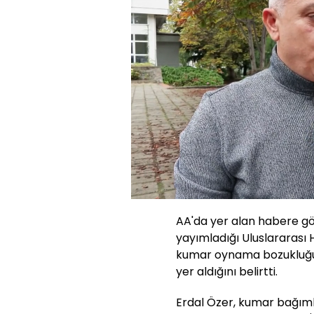
Yüklendi
:
27.67%
Sesi
Aç
AA'da yer alan habere gö
yayımladığı Uluslararası H
kumar oynama bozukluğun
yer aldığını belirtti.
Erdal Özer, kumar bağımlı