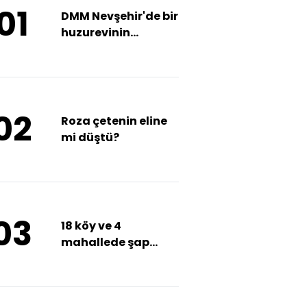
01
DMM Nevşehir'de bir
huzurevinin
kapatılmasına
ilişkin iddiaları
yalanladı
02
Roza çetenin eline
mi düştü?
03
18 köy ve 4
mahallede şap
karantinası