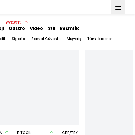
ji
Gastro
Video
Stil
Resmi İlanlar
ilik
Sigorta
Sosyal Güvenlik
Alışveriş
Tüm Haberler
AM
BITCOIN
GBP/TRY
EUR/USD