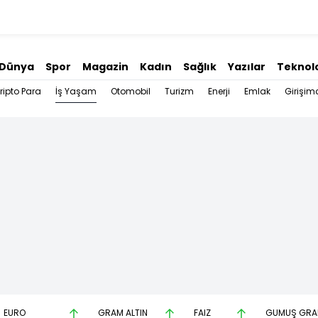
Dünya
Spor
Magazin
Kadın
Sağlık
Yazılar
Teknolo
İş Yaşam
ripto Para
Otomobil
Turizm
Enerji
Emlak
Girişimc
EURO
GRAM ALTIN
FAİZ
GÜMÜŞ GR