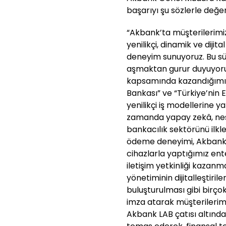
başarıyı şu sözlerle değer
“Akbank’ta müşterilerimiz
yenilikçi, dinamik ve dijit
deneyim sunuyoruz. Bu sür
aşmaktan gurur duyuyoru
kapsamında kazandığımız 
Bankası” ve “Türkiye’nin En 
yenilikçi iş modellerine y
zamanda yapay zekâ, nesn
bankacılık sektörünü ilkler
ödeme deneyimi, Akbank Mo
cihazlarla yaptığımız ent
iletişim yetkinliği kazanm
yönetiminin dijitalleştiril
buluşturulması gibi birçok
imza atarak müşterilerim
Akbank LAB çatısı altınd