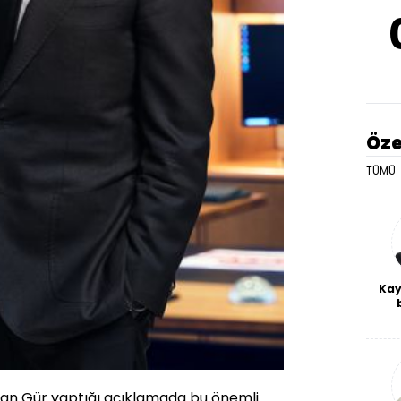
Öze
TÜMÜ
Kay
De
haf
a
bl
n Gür yaptığı açıklamada bu önemli