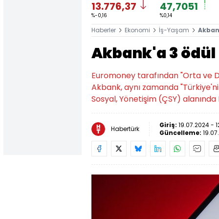
13.776,37
47,7051
%-0,16
%0,14
Haberler
Ekonomi
İş-Yaşam
Akbank
Akbank'a 3 ödül
Euromoney tarafından "Orta ve Doğ
Akbank, aynı zamanda "Türkiye'nin 
Sosyal, Yönetişim (ÇSY) alanında E
Giriş:
19.07.2024 - 1
Habertürk
Güncelleme:
19.07