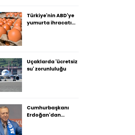
Türkiye'nin ABD'ye
yumurta ihracatı
yüzde 406 arttı
Uçaklarda 'ücretsiz
su' zorunluluğu
Cumhurbaşkanı
Erdoğan'dan
açıklamalar