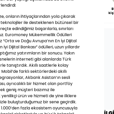
lendirdi:
B
kiş
e, onların ihtiyaçlarından yola çıkarak
al teknolojiler ile desteklenen bütünsel bir
eçte edindiğimiz başarılarla, sınırları
z. Euromoney Mükemmellik Ödülleri
“Orta ve Doğu Avrupa’nın En İyi Dijital
İyi Dijital Bankası” ödülleri, uzun yıllardır
aptığımız yatırımların bir sonucu. Yakın
elerin interneti gibi alanlarda Türk
le tanıştırdık. Akıllı saatlerle kolay
bil’de farklı sektörlerdeki akıllı
egrasyonlar, Akbank Asistan’ın sesli
ası, ayrıcalıklı bir hizmet olan portföy
erek geniş müşteri bazımız ile
 yenilikçi ürün ve hizmeti de yine ilklere
izle buluşturduğumuz bir sene geçirdik.
a 1.000’den fazla ekosistem oyuncusuyla
İLG