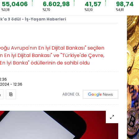
55,0406
6.602,98
41,57
98,74
%0,18
%1,70
%0,10
%4,81
'a 3 ödül - İş-Yaşam Haberleri
u Avrupa'nın En İyi Dijital Bankası" seçilen
En İyi Dijital Bankası" ve "Türkiye'de Çevre,
n İyi Banka" ödüllerinin de sahibi oldu
2:36
.2024 - 12:36
ABONE OL