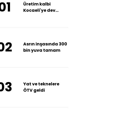
01
Üretim kalbi
Kocaeli'ye dev
yatırım
02
Asrın inşasında 300
bin yuva tamam
03
Yat ve teknelere
ÖTV geldi