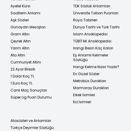
Ayetel Kürsi
TDK Sözlük Anlamları
Saatlerin Anlamı
Üniversite Taban Puanları
Aşk Sözleri
Rüya Tabirleri
Günaydın Mesajları
Dünya Tarihi ve Türk Tarihi
Gram Altın
İslam Ansiklopedisi
Çeyrek Altın
TÜBİTAK Ansiklopedisi
Yarım Altın
Hangi Besin Kaç Kalori
Ata Altın
Eş Anlamlı Kelimeler
Sözlüğü
Cumhuriyet Altını
Hangi Kelime Nasıl Yazılır?
22 Ayar Bilezik
En Güzel Sözler
1 Dolar Kaç TL
Metrobüs Durakları
1 Euro Kaç TL
Marmaray Durakları
Canlı Maç Sonuçları
Erkek İsimleri
Süper Lig Puan Durumu
Kız İsimleri
Atasözleri ve Anlamları
Türkçe Deyimler Sözlüğü