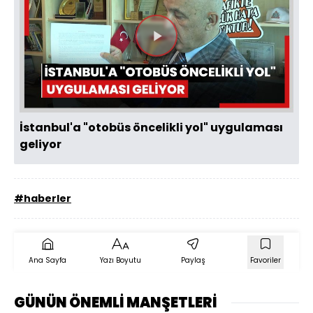
Videoyu
Oynat
İstanbul'a "otobüs öncelikli yol" uygulaması
geliyor
#haberler
Ana Sayfa
Yazı Boyutu
Paylaş
Favoriler
GÜNÜN ÖNEMLİ MANŞETLERİ