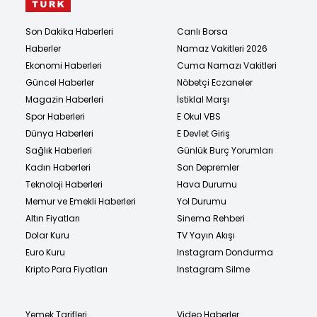
Son Dakika Haberleri
Canlı Borsa
Haberler
Namaz Vakitleri 2026
Ekonomi Haberleri
Cuma Namazı Vakitleri
Güncel Haberler
Nöbetçi Eczaneler
Magazin Haberleri
İstiklal Marşı
Spor Haberleri
E Okul VBS
Dünya Haberleri
E Devlet Giriş
Sağlık Haberleri
Günlük Burç Yorumları
Kadın Haberleri
Son Depremler
Teknoloji Haberleri
Hava Durumu
Memur ve Emekli Haberleri
Yol Durumu
Altın Fiyatları
Sinema Rehberi
Dolar Kuru
TV Yayın Akışı
Euro Kuru
Instagram Dondurma
Kripto Para Fiyatları
Instagram Silme
Yemek Tarifleri
Video Haberler