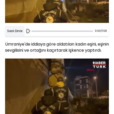
Sesli Dinle
0:00
/
1:58
Ümraniye'de iddiaya göre aldatılan kadın eşini, eşinin
sevgilisini ve ortağını kaçırtarak işkence yaptırdı.
Yüklendi
:
54.11%
Sesi
Oynatma