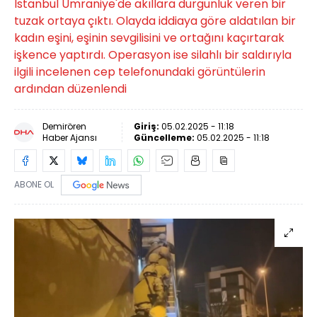
İstanbul Ümraniye'de akıllara durgunluk veren bir
tuzak ortaya çıktı. Olayda iddiaya göre aldatılan bir
kadın eşini, eşinin sevgilisini ve ortağını kaçırtarak
işkence yaptırdı. Operasyon ise silahlı bir saldırıyla
ilgili incelenen cep telefonundaki görüntülerin
ardından düzenlendi
Demirören
Giriş:
05.02.2025 - 11:18
Haber Ajansı
Güncelleme:
05.02.2025 - 11:18
ABONE OL