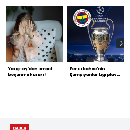
Yargıtay’dan emsal
Fenerbahçe'nin
boşanma kararı!
Şampiyonlar Ligi play-
off'unda muhtemel
rakipleri belli oldu!