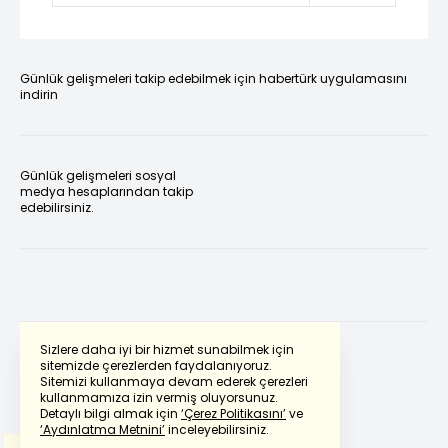
Günlük gelişmeleri takip edebilmek için habertürk uygulamasını
indirin
Günlük gelişmeleri sosyal
medya hesaplarından takip
edebilirsiniz.
Sizlere daha iyi bir hizmet sunabilmek için
sitemizde çerezlerden faydalanıyoruz.
Sitemizi kullanmaya devam ederek çerezleri
Powered by
Translate
kullanmamıza izin vermiş oluyorsunuz.
Detaylı bilgi almak için
‘Çerez Politikasını’
ve
‘Aydınlatma Metnini’
inceleyebilirsiniz.