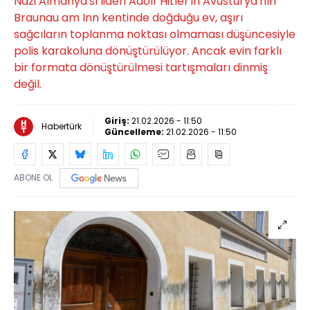
Nazi Almanya'sı lideri Adolf Hitler'in Avusturya'nın
Braunau am Inn kentinde doğduğu ev, aşırı
sağcıların toplanma noktası olmaması düşüncesiyle
polis karakoluna dönüştürülüyor. Ancak evin farklı
bir formata dönüştürülmesi tartışmaları dinmiş
değil.
Giriş:
21.02.2026 - 11:50
Habertürk
Güncelleme:
21.02.2026 - 11:50
ABONE OL