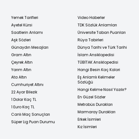
Yemek Tarifleri
Video Haberler
Ayetel Kürsi
TDK Sözlük Anlamları
Saatlerin Anlamı
Üniversite Taban Puanları
Aşk Sözleri
Rüya Tabirleri
Günaydın Mesajları
Dünya Tarihi ve Türk Tarihi
Gram Altın
İslam Ansiklopedisi
Çeyrek Altın
TÜBİTAK Ansiklopedisi
Yarım Altın
Hangi Besin Kaç Kalori
Ata Altın
Eş Anlamlı Kelimeler
Sözlüğü
Cumhuriyet Altını
Hangi Kelime Nasıl Yazılır?
22 Ayar Bilezik
En Güzel Sözler
1 Dolar Kaç TL
Metrobüs Durakları
1 Euro Kaç TL
Marmaray Durakları
Canlı Maç Sonuçları
Erkek İsimleri
Süper Lig Puan Durumu
Kız İsimleri