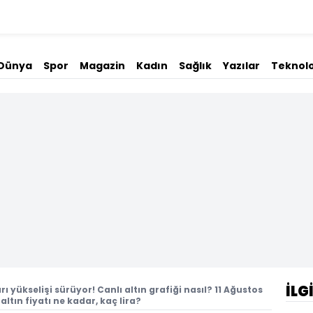
Dünya
Spor
Magazin
Kadın
Sağlık
Yazılar
Teknolo
İLG
arı yükselişi sürüyor! Canlı altın grafiği nasıl? 11 Ağustos
ltın fiyatı ne kadar, kaç lira?