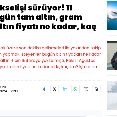
ükselişi sürüyor! 11
gün tam altın, gram
ltın fiyatı ne kadar, kaç
lmak üzere son dakika gelişmeleri ile yakından takip
ım yapmak isteyenler bugün altın fiyatları ne kadar
tın 4 bin 188 liraya yükselmişti. Peki 11 Ağustos
ek altın fiyatı ne kadar oldu, kaç lira? İşte altın
7:29
.2024 - 22:13