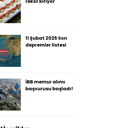
rekor kırıyor
11 Şubat 2025 Son
depremler listesi
İBB memur alımı
başvurusu başladı!