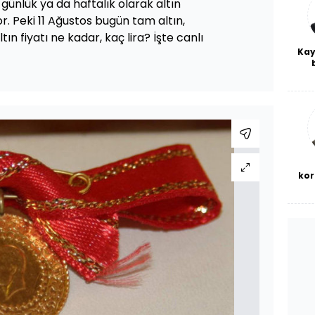
 günlük ya da haftalık olarak altın
or. Peki 11 Ağustos bugün tam altın,
ın fiyatı ne kadar, kaç lira? İşte canlı
Kay
De
haf
a
bl
kor