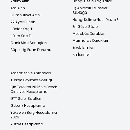
Yarım Altın
Hangi Besin Kaç Kalori
Ata Altın
Eş Anlamlı Kelimeler
Sözlüğü
Cumhuriyet Altını
Hangi Kelime Nasıl Yazılır?
22 Ayar Bilezik
En Güzel Sözler
1 Dolar Kaç TL
Metrobüs Durakları
1 Euro Kaç TL
Marmaray Durakları
Canlı Maç Sonuçları
Erkek İsimleri
Süper Lig Puan Durumu
Kız İsimleri
Atasözleri ve Anlamları
Türkçe Deyimler Sözlüğü
Çin Takvimi 2026 ve Bebek
Cinsiyeti Hesaplama
İETT Sefer Saatleri
Gebelik Hesaplama
Yükselen Burç Hesaplama
2026
Yüzde Hesaplama