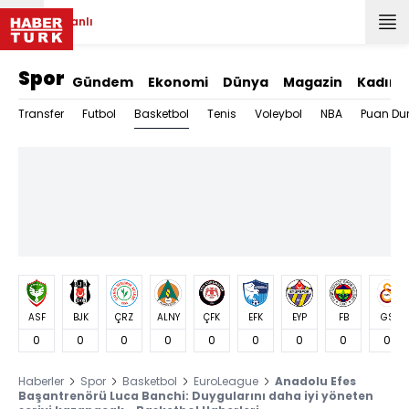
Canlı
Spor
Gündem
Ekonomi
Dünya
Magazin
Kadın
Basketbol
Transfer
Futbol
Tenis
Voleybol
NBA
Puan Du
ASF
BJK
ÇRZ
ALNY
ÇFK
EFK
EYP
FB
GS
0
0
0
0
0
0
0
0
0
Haberler
Spor
Basketbol
EuroLeague
Anadolu Efes
Başantrenörü Luca Banchi: Duygularını daha iyi yöneten