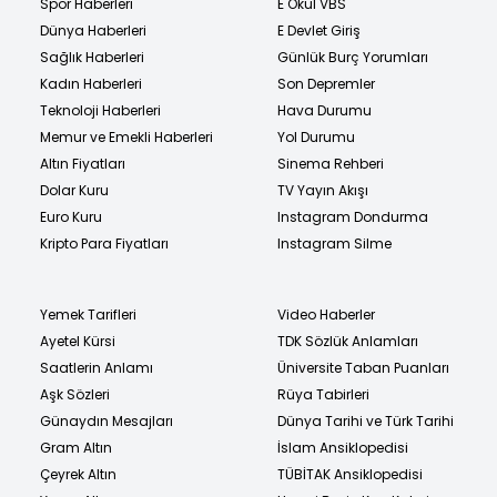
Spor Haberleri
E Okul VBS
Dünya Haberleri
E Devlet Giriş
Sağlık Haberleri
Günlük Burç Yorumları
Kadın Haberleri
Son Depremler
Teknoloji Haberleri
Hava Durumu
Memur ve Emekli Haberleri
Yol Durumu
Altın Fiyatları
Sinema Rehberi
Dolar Kuru
TV Yayın Akışı
Euro Kuru
Instagram Dondurma
Kripto Para Fiyatları
Instagram Silme
Yemek Tarifleri
Video Haberler
Ayetel Kürsi
TDK Sözlük Anlamları
Saatlerin Anlamı
Üniversite Taban Puanları
Aşk Sözleri
Rüya Tabirleri
Günaydın Mesajları
Dünya Tarihi ve Türk Tarihi
Gram Altın
İslam Ansiklopedisi
Çeyrek Altın
TÜBİTAK Ansiklopedisi