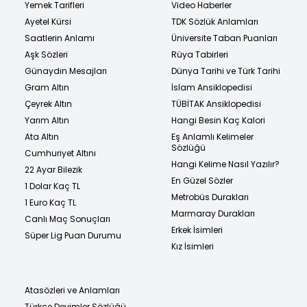
Yemek Tarifleri
Video Haberler
Ayetel Kürsi
TDK Sözlük Anlamları
Saatlerin Anlamı
Üniversite Taban Puanları
Aşk Sözleri
Rüya Tabirleri
Günaydın Mesajları
Dünya Tarihi ve Türk Tarihi
Gram Altın
İslam Ansiklopedisi
Çeyrek Altın
TÜBİTAK Ansiklopedisi
Yarım Altın
Hangi Besin Kaç Kalori
Ata Altın
Eş Anlamlı Kelimeler
Sözlüğü
Cumhuriyet Altını
Hangi Kelime Nasıl Yazılır?
22 Ayar Bilezik
En Güzel Sözler
1 Dolar Kaç TL
Metrobüs Durakları
1 Euro Kaç TL
Marmaray Durakları
Canlı Maç Sonuçları
Erkek İsimleri
Süper Lig Puan Durumu
Kız İsimleri
Atasözleri ve Anlamları
Türkçe Deyimler Sözlüğü