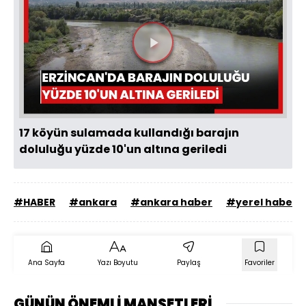
Videoyu
Oynat
17 köyün sulamada kullandığı barajın
doluluğu yüzde 10'un altına geriledi
#HABER
#ankara
#ankara haber
#yerel haber
Ana Sayfa
Yazı Boyutu
Paylaş
Favoriler
GÜNÜN ÖNEMLİ MANŞETLERİ