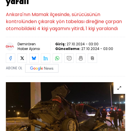
yaralı
Ankara'nın Mamak ilçesinde, sürücüsünün
kontrolünden çıkarak yön tabelası direğine çarpan
otomobildeki 4 kişi yaşamını yitirdi, 1 kişi yaralandı
Demirören
Giriş:
27.10.2024 - 03:00
Haber Ajansı
Güncelleme:
27.10.2024 - 03:00
ABONE OL