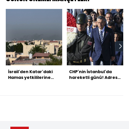
İsrail'den Katar'daki
CHP'nin İstanbul'da
Hamas yetkililerine
hareketli günü! Adres
saldırı
Taksim...