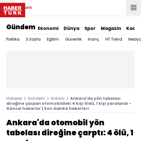
Canlı
Gündem
Ekonomi
Dünya
Spor
Magazin
Kadın
Politika
3.Sayfa
Eğitim
Güvenlik
İnanç
HT Trend
Medy
Haberler
Gündem
Ankara
Ankara'da yön tabelası
direğine çarpan otomobildeki 4 kişi öldü, 1 kişi yaralandı -
Güncel haberler | Son dakika haberleri
Ankara'da otomobil yön
tabelası direğine çarptı: 4 ölü, 1