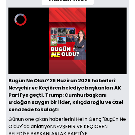
Video
Oynatıcısı
yükleniyor.
Yüklendi
:
0%
Sesi
Oynatma
Aç
Hızı
Bugün Ne Oldu? 25 Haziran 2026 haberleri:
Nevşehir ve Keçiören belediye başkanları AK
Parti'ye geçti, Trump: Cumhurbaşkanı
Erdoğan saygın bir lider, Kılıçdaroğlu ve Özel
cenazede tokalaştı
Günün öne çıkan haberlerini Helin Genç "Bugün Ne
Oldu?"da anlatıyor.NEVŞEHİR VE KEÇİÖREN
BELEDİYE BAŞKANLARI AK PARTİ'YE