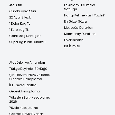
Ata Altın
Eş Anlamlı Kelimeler
Sözlüğü
Cumhuriyet Altını
Hangi Kelime Nasıl Yazılır?
22 Ayar Bilezik
En Güzel Sözler
1 Dolar Kaç TL
Metrobüs Durakları
1 Euro Kaç TL
Marmaray Durakları
Canlı Maç Sonuçları
Erkek İsimleri
Süper Lig Puan Durumu
Kız İsimleri
Atasözleri ve Anlamları
Türkçe Deyimler Sözlüğü
Çin Takvimi 2026 ve Bebek
Cinsiyeti Hesaplama
İETT Sefer Saatleri
Gebelik Hesaplama
Yükselen Burç Hesaplama
2026
Yüzde Hesaplama
Geçmiş Döviz Fiyatları