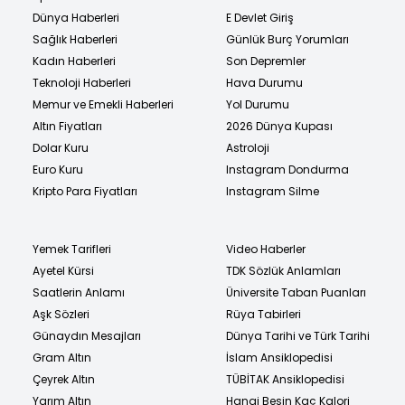
Dünya Haberleri
E Devlet Giriş
Sağlık Haberleri
Günlük Burç Yorumları
Kadın Haberleri
Son Depremler
Teknoloji Haberleri
Hava Durumu
Memur ve Emekli Haberleri
Yol Durumu
Altın Fiyatları
2026 Dünya Kupası
Dolar Kuru
Astroloji
Euro Kuru
Instagram Dondurma
Kripto Para Fiyatları
Instagram Silme
Yemek Tarifleri
Video Haberler
Ayetel Kürsi
TDK Sözlük Anlamları
Saatlerin Anlamı
Üniversite Taban Puanları
Aşk Sözleri
Rüya Tabirleri
Günaydın Mesajları
Dünya Tarihi ve Türk Tarihi
Gram Altın
İslam Ansiklopedisi
Çeyrek Altın
TÜBİTAK Ansiklopedisi
Yarım Altın
Hangi Besin Kaç Kalori