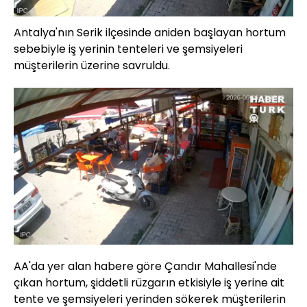
Antalya'nın Serik ilçesinde aniden başlayan hortum
sebebiyle iş yerinin tenteleri ve şemsiyeleri
müşterilerin üzerine savruldu.
Yüklendi
:
68.23%
Sesi
Oynatma
Aç
Hızı
AA'da yer alan habere göre Çandır Mahallesi'nde
çıkan hortum, şiddetli rüzgarın etkisiyle iş yerine ait
tente ve şemsiyeleri yerinden sökerek müşterilerin