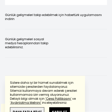
Günlük gelişmeleri takip edebilmek için habertürk uygulamasını
indirin
Günlük gelişmeleri sosyal
medya hesaplarından takip
edebilirsiniz.
Sizlere daha iyi bir hizmet sunabilmek için
sitemizde çerezlerden faydalanıyoruz.
Sitemizi kullanmaya devam ederek çerezleri
Powered by
Translate
kullanmamıza izin vermiş oluyorsunuz.
Detaylı bilgi almak için
‘Çerez Politikasını’
ve
‘Aydınlatma Metnini’
inceleyebilirsiniz.
Bu çeviride
Google Translete
kullanılmıştır.
Anlam ve çeviri hatalarından
haberturk.com
DAHA FAZLA BİLGİ
KABUL ET