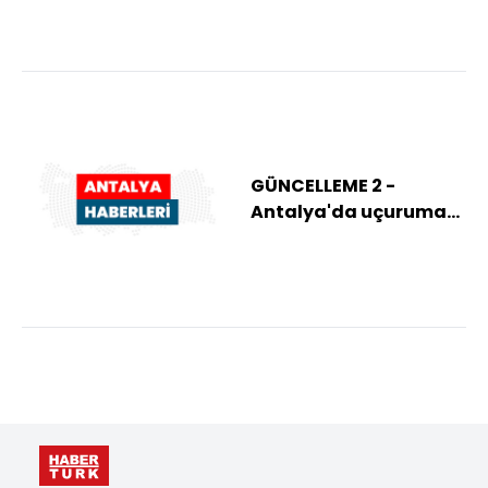
düzenlendi
GÜNCELLEME 2 -
Antalya'da uçuruma
yuvarlanan
minivandaki 5 kişi
hayatını ka...