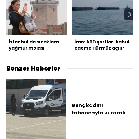
İstanbul'da sıcaklara
İran: ABD şartları kabul
yağmur molası
ederse Hürmüz açılır
Benzer Haberler
Genç kadını
tabancayla vurarak
öldürüp, ardından
intihar etti