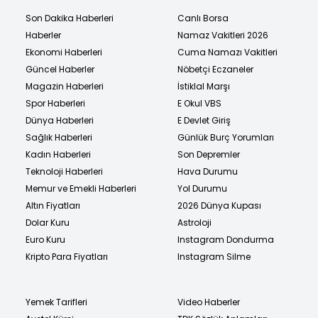
Son Dakika Haberleri
Canlı Borsa
Haberler
Namaz Vakitleri 2026
Ekonomi Haberleri
Cuma Namazı Vakitleri
Güncel Haberler
Nöbetçi Eczaneler
Magazin Haberleri
İstiklal Marşı
Spor Haberleri
E Okul VBS
Dünya Haberleri
E Devlet Giriş
Sağlık Haberleri
Günlük Burç Yorumları
Kadın Haberleri
Son Depremler
Teknoloji Haberleri
Hava Durumu
Memur ve Emekli Haberleri
Yol Durumu
Altın Fiyatları
2026 Dünya Kupası
Dolar Kuru
Astroloji
Euro Kuru
Instagram Dondurma
Kripto Para Fiyatları
Instagram Silme
Yemek Tarifleri
Video Haberler