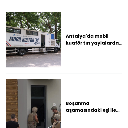
Antalya'da mobil
kuaför tırı yaylalarda
hizmet veriyor
Boşanma
aşamasındaki eşi ile
kızını rehin aldı, 3
saatte ikna edildi