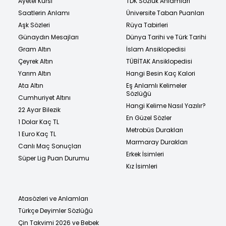
Ayetel Kürsi
TDK Sözlük Anlamları
Saatlerin Anlamı
Üniversite Taban Puanları
Aşk Sözleri
Rüya Tabirleri
Günaydın Mesajları
Dünya Tarihi ve Türk Tarihi
Gram Altın
İslam Ansiklopedisi
Çeyrek Altın
TÜBİTAK Ansiklopedisi
Yarım Altın
Hangi Besin Kaç Kalori
Ata Altın
Eş Anlamlı Kelimeler
Sözlüğü
Cumhuriyet Altını
Hangi Kelime Nasıl Yazılır?
22 Ayar Bilezik
En Güzel Sözler
1 Dolar Kaç TL
Metrobüs Durakları
1 Euro Kaç TL
Marmaray Durakları
Canlı Maç Sonuçları
Erkek İsimleri
Süper Lig Puan Durumu
Kız İsimleri
Atasözleri ve Anlamları
Türkçe Deyimler Sözlüğü
Çin Takvimi 2026 ve Bebek