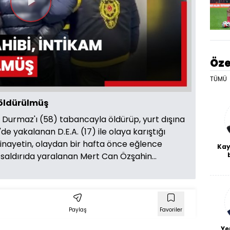
Videoyu
Oynat
Öze
TÜMÜ
 öldürülmüş
 Durmaz'ı (58) tabancayla öldürüp, yurt dışına
e yakalanan D.E.A. (17) ile olaya karıştığı
 Cinayetin, olaydan bir hafta önce eğlence
Kay
 saldırıda yaralanan Mert Can Özşahin...
De
haf
a
bl
Paylaş
Favoriler
Ye