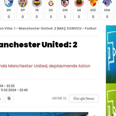
EFK
EYP
FB
GS
GFK
GB
GÖZ
KSM
0
0
0
0
0
0
0
0
on Villa: 1 - Manchester United: 2 |MAÇ SONUCU - Futbol
Manchester United: 2
tasında Manchester United, deplasmanda Aston
24 - 22:23
:
11.02.2024 - 22:43
ABONE OL