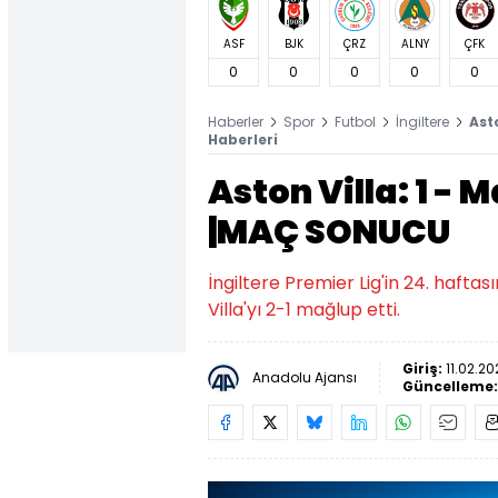
ASF
BJK
ÇRZ
ALNY
ÇFK
0
0
0
0
0
Haberler
Spor
Futbol
İngiltere
Ast
Haberleri
Aston Villa: 1 - 
|MAÇ SONUCU
İngiltere Premier Lig'in 24. haf
Villa'yı 2-1 mağlup etti.
Giriş:
11.02.20
Anadolu Ajansı
Güncelleme