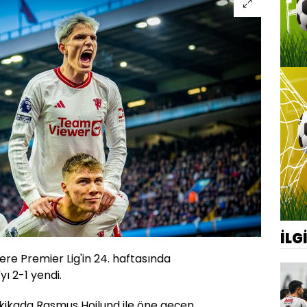
İLG
ere Premier Lig'in 24. haftasında
ı 2-1 yendi.
dakikada Rasmus Hojlund ile öne geçen