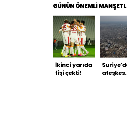
GÜNÜN ÖNEMLİ MANŞETL
İkinci yarıda
Suriye'd
fişi çekti!
ateşkes
sona erd