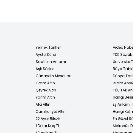
Yemek Tarifleri
Video Habe
Ayetel Kürsi
TDK Sözlük
i
Saatlerin Anlamı
Üniversite
Aşk Sözleri
Rüya Tabirl
Günaydın Mesajları
Dünya Tarih
Gram Altın
İslam Ansi
Çeyrek Altın
TÜBİTAK An
Yarım Altın
Hangi Besi
Ata Altın
Eş Anlamlı 
Cumhuriyet Altını
Hangi Kelim
22 Ayar Bilezik
En Güzel Sö
1 Dolar Kaç TL
Metrobüs D
1 Euro Kaç TL
Marmaray D