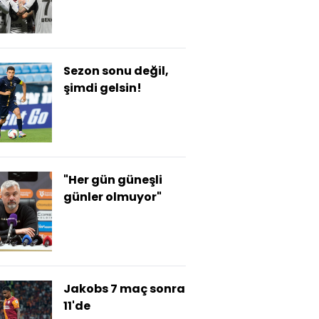
Sezon sonu değil,
şimdi gelsin!
"Her gün güneşli
günler olmuyor"
Jakobs 7 maç sonra
11'de