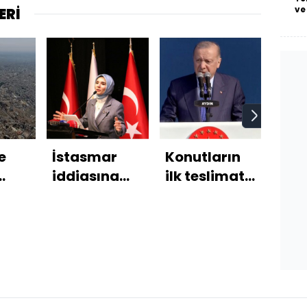
ve
ERİ
e
İstasmar
Konutların
Oto
iddiasına
ilk teslimatı
oto
i
açıklama
Mart
böyl
2027'de