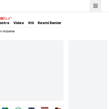
astro
Video
Stil
Resmi İlanlar
m Haberler