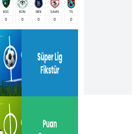
KOC
KON
İBFK
SAMS
TS
0
0
0
0
0