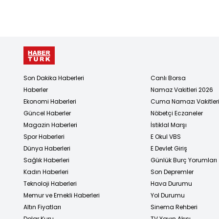
Son Dakika Haberleri
Canlı Borsa
Haberler
Namaz Vakitleri 2026
Ekonomi Haberleri
Cuma Namazı Vakitler
Güncel Haberler
Nöbetçi Eczaneler
Magazin Haberleri
İstiklal Marşı
Spor Haberleri
E Okul VBS
Dünya Haberleri
E Devlet Giriş
Sağlık Haberleri
Günlük Burç Yorumları
Kadın Haberleri
Son Depremler
Teknoloji Haberleri
Hava Durumu
Memur ve Emekli Haberleri
Yol Durumu
Altın Fiyatları
Sinema Rehberi
Dolar Kuru
TV Yayın Akışı