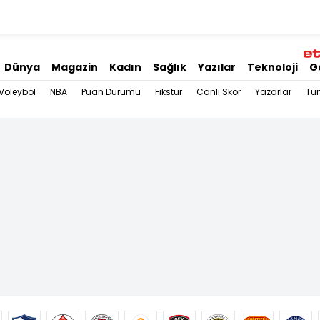
Dünya
Magazin
Kadın
Sağlık
Yazılar
Teknoloji
G
Voleybol
NBA
Puan Durumu
Fikstür
Canlı Skor
Yazarlar
Tü