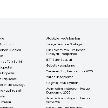
rler
Atasözleri ve Anlamları
 Anlamları
Türkçe Deyimler Sözlüğü
 Taban Puanları
Çin Takvimi 2026 ve Bebek
Cinsiyeti Hesaplama
eri
İETT Sefer Saatleri
i ve Türk Tarihi
Gebelik Hesaplama
klopedisi
Yükselen Burç Hesaplama 2026
siklopedisi
Yüzde Hesaplama
n Kaç Kalori
Geçmiş Döviz Fiyatları
Kelimeler Sözlüğü
Adım Adım Instagram Hesap
e Nasıl Yazılır?
Dondurma 2026
zler
Adım Adım Instagram Hesap
urakları
Silme 2026
urakları
Resmi Tatil Takvimi 2026