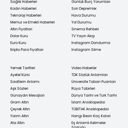
Sağlık Haberleri
Günlük Burç Yorumları
Kadın Haberleri
Son Depremler
Teknoloji Haberleri
Hava Durumu
Memur ve Emekli Haberleri
Yol Durumu
Altın Fiyatları
Sinema Rehberi
Dolar Kuru
TV Yayın Akışı
Euro Kuru
Instagram Dondurma
Kripto Para Fiyatları
Instagram Silme
Yemek Tarifleri
Video Haberler
Ayetel Kürsi
TDK Sözlük Anlamları
Saatlerin Anlamı
Üniversite Taban Puanları
Aşk Sözleri
Rüya Tabirleri
Günaydın Mesajları
Dünya Tarihi ve Türk Tarihi
Gram Altın
İslam Ansiklopedisi
Çeyrek Altın
TÜBİTAK Ansiklopedisi
Yarım Altın
Hangi Besin Kaç Kalori
Ata Altın
Eş Anlamlı Kelimeler
Sözlüğü