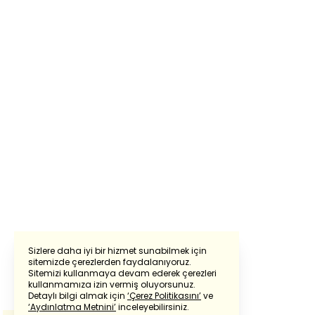
Sizlere daha iyi bir hizmet sunabilmek için
sitemizde çerezlerden faydalanıyoruz.
Sitemizi kullanmaya devam ederek çerezleri
Powered by
Translate
kullanmamıza izin vermiş oluyorsunuz.
Detaylı bilgi almak için
‘Çerez Politikasını’
ve
‘Aydınlatma Metnini’
inceleyebilirsiniz.