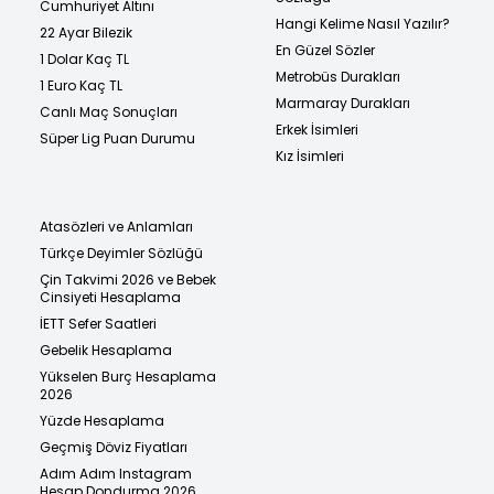
Cumhuriyet Altını
Hangi Kelime Nasıl Yazılır?
22 Ayar Bilezik
En Güzel Sözler
1 Dolar Kaç TL
Metrobüs Durakları
1 Euro Kaç TL
Marmaray Durakları
Canlı Maç Sonuçları
Erkek İsimleri
Süper Lig Puan Durumu
Kız İsimleri
Atasözleri ve Anlamları
Türkçe Deyimler Sözlüğü
Çin Takvimi 2026 ve Bebek
Cinsiyeti Hesaplama
İETT Sefer Saatleri
Gebelik Hesaplama
Yükselen Burç Hesaplama
2026
Yüzde Hesaplama
Geçmiş Döviz Fiyatları
Adım Adım Instagram
Hesap Dondurma 2026