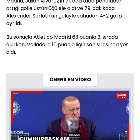
Madrid, Julian Alvarez'in 71. dakikada penaltıdan
attığı golle üstünlüğü ele aldı ve 79. dakikada
Alexander Sörloth'un golüyle sahadan 4-2 galip
ayrıldı.
Bu sonuçla Atletico Madrid 63 puanla 3. sırada
olurken, Valladolid 16 puanla ligin son sırasında yer
aldı.
ÖNERİLEN VİDEO
Videoyu