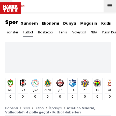
Canlı
Spor
Gündem
Ekonomi
Dünya
Magazin
Kadın
Futbol
Transfer
Basketbol
Tenis
Voleybol
NBA
Puan Du
ASF
BJK
ÇRZ
ALNY
ÇFK
EFK
EYP
FB
GS
0
0
0
0
0
0
0
0
0
Haberler
Spor
Futbol
İspanya
Atletico Madrid,
Valladolid'i 4 golle geçti! - Futbol Haberleri