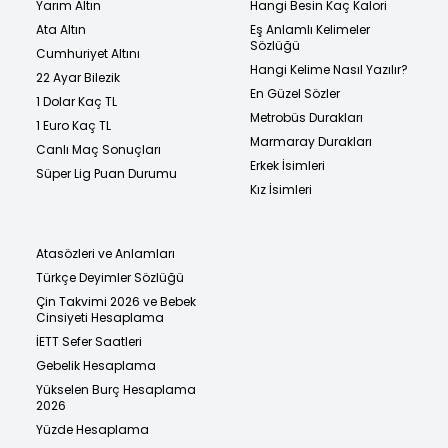
Yarım Altın
Hangi Besin Kaç Kalori
Ata Altın
Eş Anlamlı Kelimeler
Sözlüğü
Cumhuriyet Altını
Hangi Kelime Nasıl Yazılır?
22 Ayar Bilezik
En Güzel Sözler
1 Dolar Kaç TL
Metrobüs Durakları
1 Euro Kaç TL
Marmaray Durakları
Canlı Maç Sonuçları
Erkek İsimleri
Süper Lig Puan Durumu
Kız İsimleri
Atasözleri ve Anlamları
Türkçe Deyimler Sözlüğü
Çin Takvimi 2026 ve Bebek
Cinsiyeti Hesaplama
İETT Sefer Saatleri
Gebelik Hesaplama
Yükselen Burç Hesaplama
2026
Yüzde Hesaplama