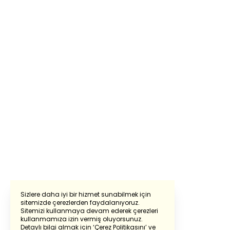
Sizlere daha iyi bir hizmet sunabilmek için
sitemizde çerezlerden faydalanıyoruz.
Sitemizi kullanmaya devam ederek çerezleri
Powered by
Translate
kullanmamıza izin vermiş oluyorsunuz.
Detaylı bilgi almak için
‘Çerez Politikasını’
ve