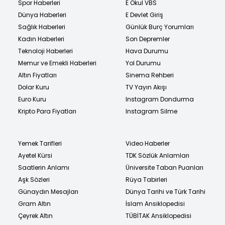
Spor Haberleri
E Okul VBS
Dünya Haberleri
E Devlet Giriş
Sağlık Haberleri
Günlük Burç Yorumları
Kadın Haberleri
Son Depremler
Teknoloji Haberleri
Hava Durumu
Memur ve Emekli Haberleri
Yol Durumu
Altın Fiyatları
Sinema Rehberi
Dolar Kuru
TV Yayın Akışı
Euro Kuru
Instagram Dondurma
Kripto Para Fiyatları
Instagram Silme
Yemek Tarifleri
Video Haberler
Ayetel Kürsi
TDK Sözlük Anlamları
Saatlerin Anlamı
Üniversite Taban Puanları
Aşk Sözleri
Rüya Tabirleri
Günaydın Mesajları
Dünya Tarihi ve Türk Tarihi
Gram Altın
İslam Ansiklopedisi
Çeyrek Altın
TÜBİTAK Ansiklopedisi