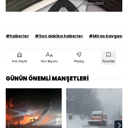
65.99%
Sesi
Oynatma
Aç
Hızı
#haberler
#Son dakika haberler
#Miras kavgası
Ana Sayfa
Yazı Boyutu
Paylaş
Favoriler
GÜNÜN ÖNEMLİ MANŞETLERİ