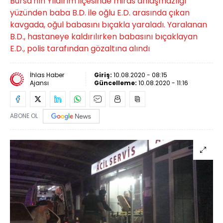
Bursa'nın Yıldırım ilçesinde miras anlaşmazlığı
yüzünden baba B.D. ile oğlu E.D. arasında çıkan
kavgada, oğul babasını bıçakla yaraladı. Yaralanan
B.D., hastaneye kaldırılırken babasını bıçaklayan
E.D., polis tarafından gözaltına alındı
İhlas Haber
Giriş:
10.08.2020 - 08:15
Ajansı
Güncelleme:
10.08.2020 - 11:16
ABONE OL