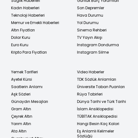
Sağlık Haberleri
Günlük Burç Yorumları
Kadın Haberleri
Son Depremler
Teknoloji Haberleri
Hava Durumu
Memur ve Emekli Haberleri
Yol Durumu
Altın Fiyatları
Sinema Rehberi
Dolar Kuru
TV Yayın Akışı
Euro Kuru
Instagram Dondurma
Kripto Para Fiyatları
Instagram Silme
Yemek Tarifleri
Video Haberler
Ayetel Kürsi
TDK Sözlük Anlamları
Saatlerin Anlamı
Üniversite Taban Puanları
Aşk Sözleri
Rüya Tabirleri
Günaydın Mesajları
Dünya Tarihi ve Türk Tarihi
Gram Altın
İslam Ansiklopedisi
Çeyrek Altın
TÜBİTAK Ansiklopedisi
Yarım Altın
Hangi Besin Kaç Kalori
Ata Altın
Eş Anlamlı Kelimeler
Sözlüğü