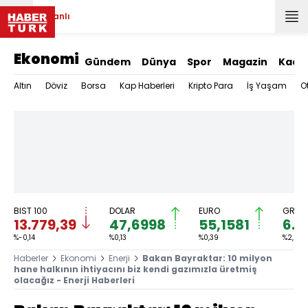
Canlı
Ekonomi
Gündem
Dünya
Spor
Magazin
Kadı
Altın
Döviz
Borsa
Kap Haberleri
Kripto Para
İş Yaşam
O
BIST 100
DOLAR
EURO
GRAM 
13.779,39
47,6998
55,1581
6.6
%-0,14
%0,13
%0,39
%2,59
Haberler
Ekonomi
Enerji
Bakan Bayraktar: 10 milyon
hane halkının ihtiyacını biz kendi gazımızla üretmiş
olacağız - Enerji Haberleri