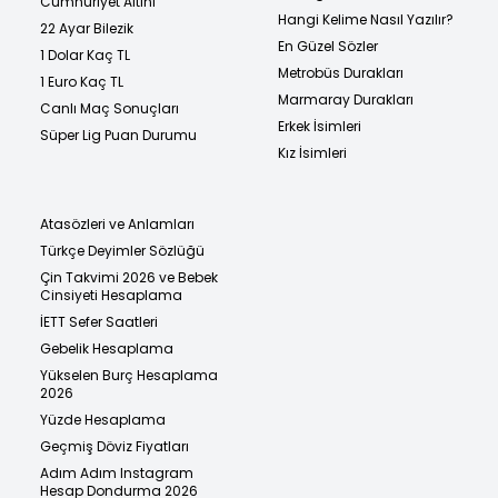
Cumhuriyet Altını
Hangi Kelime Nasıl Yazılır?
22 Ayar Bilezik
En Güzel Sözler
1 Dolar Kaç TL
Metrobüs Durakları
1 Euro Kaç TL
Marmaray Durakları
Canlı Maç Sonuçları
Erkek İsimleri
Süper Lig Puan Durumu
Kız İsimleri
Atasözleri ve Anlamları
Türkçe Deyimler Sözlüğü
Çin Takvimi 2026 ve Bebek
Cinsiyeti Hesaplama
İETT Sefer Saatleri
Gebelik Hesaplama
Yükselen Burç Hesaplama
2026
Yüzde Hesaplama
Geçmiş Döviz Fiyatları
Adım Adım Instagram
Hesap Dondurma 2026