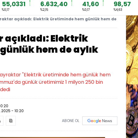
55,0331
6.632,40
41,60
98,57
%0,17
%2,15
%0,17
%4,63
aktar açıkladı: Elektrik üretiminde hem günlük hem de
açıkladı: Elektrik
günlük hem de aylık
 Bayraktar "Elektrik üretiminde hem günlük hem
emmuz'da günlük üretimimiz 1 milyon 250 bin
 dedi
10:20
.2025 - 10:20
ABONE OL