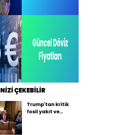
İNİZİ ÇEKEBİLİR
Trump'tan kritik
fosil yakıt ve
nükleer enerji
açıklaması