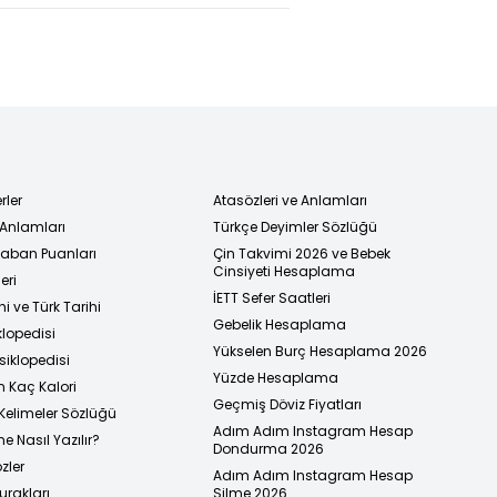
rler
Atasözleri ve Anlamları
 Anlamları
Türkçe Deyimler Sözlüğü
 Taban Puanları
Çin Takvimi 2026 ve Bebek
Cinsiyeti Hesaplama
eri
İETT Sefer Saatleri
i ve Türk Tarihi
Gebelik Hesaplama
klopedisi
Yükselen Burç Hesaplama 2026
siklopedisi
Yüzde Hesaplama
n Kaç Kalori
Geçmiş Döviz Fiyatları
Kelimeler Sözlüğü
Adım Adım Instagram Hesap
e Nasıl Yazılır?
Dondurma 2026
zler
Adım Adım Instagram Hesap
urakları
Silme 2026