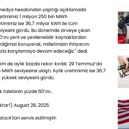
medya hesabından yaptığı açıklamada
etimimiz 1 milyon 250 bin MWh
retimimiz ise 36,7 milyar kWh ile tüm
iyesini gördü. Bu dönemde zirveye çıkan
0’ını yerli ve yenilenebilir kaynaklardan
nliğimizi koruyarak, milletimizin ihtiyacını
mızla karşılamaya devam edeceğiz." dedi.
em de aylık bazda rekor kırdık. 29 Temmuz’da
 MWh seviyesine ulaştı. Aylık üretimimiz ise 36,7
yüksek seviyesini gördü.
 talebinin yüzde 60’ını…
ktar1)
August 28, 2025
tock'tan servis edilmiştir.