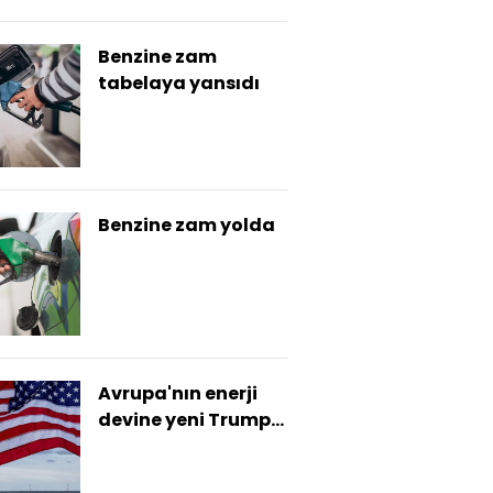
Benzine zam
tabelaya yansıdı
Benzine zam yolda
Avrupa'nın enerji
devine yeni Trump
darbesi