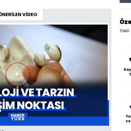
ÖNERİLEN VİDEO
Öze
TÜMÜ
Kay
Videoyu
De
haf
a
Oynat
bl
Ye
ve