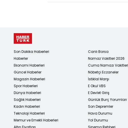
geliyorl
Uzmanl
ölüm ris
karşı
uyarıyo
Son Dakika Haberleri
Canlı Borsa
Haberler
Namaz Vakitleri 2026
Ekonomi Haberleri
Cuma Namazı Vakitler
Güncel Haberler
Nöbetçi Eczaneler
Magazin Haberleri
İstiklal Marşı
Spor Haberleri
E Okul VBS
Dünya Haberleri
E Devlet Giriş
Sağlık Haberleri
Günlük Burç Yorumları
Kadın Haberleri
Son Depremler
Teknoloji Haberleri
Hava Durumu
Memur ve Emekli Haberleri
Yol Durumu
Altın Fiyatları
Sinema Rehberi