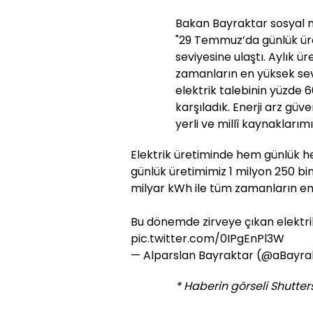
Bakan Bayraktar sosyal 
"29 Temmuz’da günlük ür
seviyesine ulaştı. Aylık ü
zamanların en yüksek sev
elektrik talebinin yüzde 6
karşıladık. Enerji arz güve
yerli ve millî kaynakları
Elektrik üretiminde hem günlük h
günlük üretimimiz 1 milyon 250 bin
milyar kWh ile tüm zamanların en 
Bu dönemde zirveye çıkan elektrik
pic.twitter.com/0IPgEnPl3W
— Alparslan Bayraktar (@aBayra
* Haberin görseli Shutters