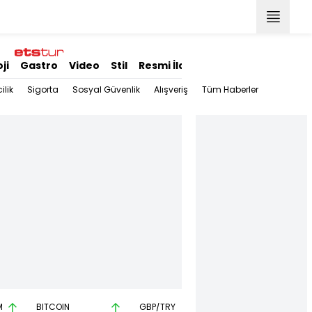
ji
Gastro
Video
Stil
Resmi İlanlar
ilik
Sigorta
Sosyal Güvenlik
Alışveriş
Tüm Haberler
M
BITCOIN
GBP/TRY
EUR/USD
B