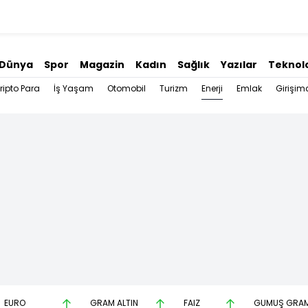
Dünya
Spor
Magazin
Kadın
Sağlık
Yazılar
Teknolo
Enerji
ripto Para
İş Yaşam
Otomobil
Turizm
Emlak
Girişimc
EURO
GRAM ALTIN
FAİZ
GÜMÜŞ GRA