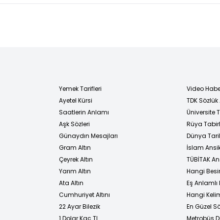
ar!
ar
kine
r
Yemek Tarifleri
Video Habe
Ayetel Kürsi
TDK Sözlük
i
Saatlerin Anlamı
Üniversite
Aşk Sözleri
Rüya Tabirl
Günaydın Mesajları
Dünya Tarih
Gram Altın
İslam Ansi
Çeyrek Altın
TÜBİTAK An
Yarım Altın
Hangi Besi
Ata Altın
Eş Anlamlı 
Cumhuriyet Altını
Hangi Kelim
22 Ayar Bilezik
En Güzel Sö
1 Dolar Kaç TL
Metrobüs D