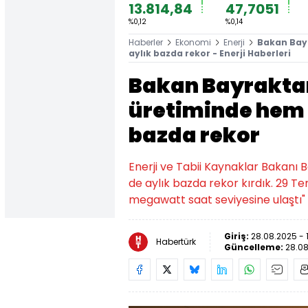
13.814,84
47,7051
%0,12
%0,14
Haberler
Ekonomi
Enerji
Bakan Bayr
aylık bazda rekor - Enerji Haberleri
Bakan Bayraktar 
üretiminde hem 
bazda rekor
Enerji ve Tabii Kaynaklar Bakanı
de aylık bazda rekor kırdık. 29 T
megawatt saat seviyesine ulaştı"
Giriş:
28.08.2025 - 
Habertürk
Güncelleme:
28.08