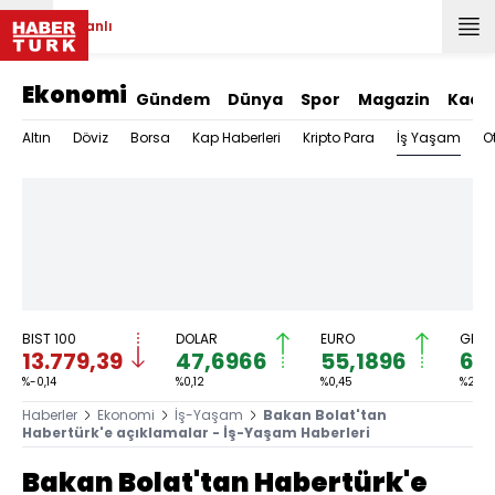
Canlı
Ekonomi
Gündem
Dünya
Spor
Magazin
Kadı
İş Yaşam
Altın
Döviz
Borsa
Kap Haberleri
Kripto Para
O
BIST 100
DOLAR
EURO
GRAM
13.779,39
47,6966
55,1896
6.
%-0,14
%0,12
%0,45
%2,59
Haberler
Ekonomi
İş-Yaşam
Bakan Bolat'tan
Habertürk'e açıklamalar - İş-Yaşam Haberleri
Bakan Bolat'tan Habertürk'e