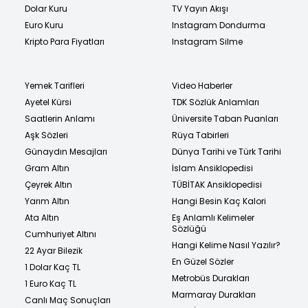
Dolar Kuru
TV Yayın Akışı
Euro Kuru
Instagram Dondurma
Kripto Para Fiyatları
Instagram Silme
Yemek Tarifleri
Video Haberler
Ayetel Kürsi
TDK Sözlük Anlamları
Saatlerin Anlamı
Üniversite Taban Puanları
Aşk Sözleri
Rüya Tabirleri
Günaydın Mesajları
Dünya Tarihi ve Türk Tarihi
Gram Altın
İslam Ansiklopedisi
Çeyrek Altın
TÜBİTAK Ansiklopedisi
Yarım Altın
Hangi Besin Kaç Kalori
Ata Altın
Eş Anlamlı Kelimeler
Sözlüğü
Cumhuriyet Altını
Hangi Kelime Nasıl Yazılır?
22 Ayar Bilezik
En Güzel Sözler
1 Dolar Kaç TL
Metrobüs Durakları
1 Euro Kaç TL
Marmaray Durakları
Canlı Maç Sonuçları