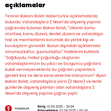
açıklamalar
Ticaret Bakanı Bolat Habertürk'e açıklamalarda
bulundu. Vatandaşlara 2 Nisan'da alışveriş yapma
çağrısında bulunan Bakan Bolat, "Ülkenin kamu
otoritesi, kamu düzeni, devlet düzeni ve vatandaşın
hak ve menfaatlerini korumak da yetkili kişi ve
kuruluşların görevidir. Bunun dışındaki açıklamalar
sorumsuzluktur, şuursuzluktur" ifadelerini kullandı.
"Sağduyulu, makul çoğunluğu oluşturan
vatandaşlarımızın bu yıkıcı ve bozguncu çağrılara
kulak vermeyeceklerini, bu çağrıları yapanlara
gerekli ikaz ve dersi vereceklerine inanıyorum" diyen
Bakan Bolat, vatandaşlara yarın (2 Nisan) ve ileriki
günlerde alışveriş planları olan vatandaşlara 2
Nisan'da alışveriş yapma çağrısı yaptı
Giriş:
01.04.2025 - 23:34
Habertürk
Güncelleme:
02.04.2025 - 00:24