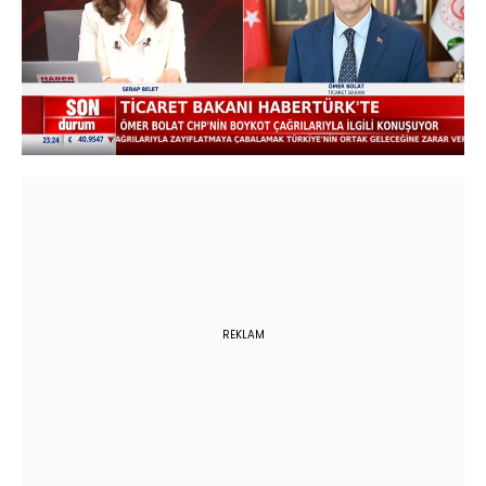
Yüklendi
:
0%
Sesi
Oynatma
Aç
Hızı
REKLAM