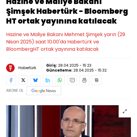
Hazine ve Maliye Bakanı
Şimşek Habertürk - Bloomberg
HT ortak yayınına katılacak
Hazine ve Maliye Bakanı Mehmet Şimşek yarın (29
Nisan 2025) saat 10.00'da Habertürk ve
BloombergHT ortak yayınına katılacak
Giriş:
28.04.2025 - 15:23
Habertürk
Güncelleme:
28.04.2025 - 15:32
ABONE OL