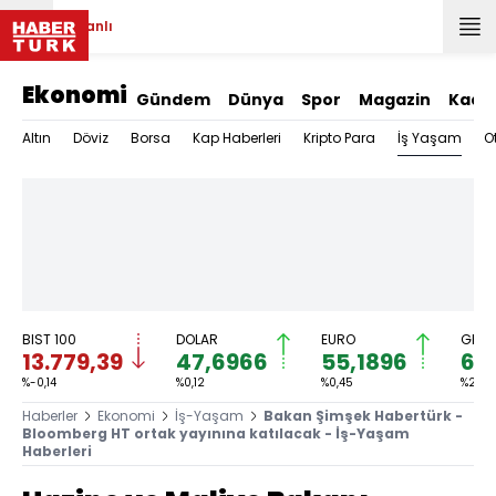
Canlı
Ekonomi
Gündem
Dünya
Spor
Magazin
Kadı
İş Yaşam
Altın
Döviz
Borsa
Kap Haberleri
Kripto Para
O
BIST 100
DOLAR
EURO
GRAM
13.779,39
47,6966
55,1896
6.
%-0,14
%0,12
%0,45
%2,59
Haberler
Ekonomi
İş-Yaşam
Bakan Şimşek Habertürk -
Bloomberg HT ortak yayınına katılacak - İş-Yaşam
Haberleri