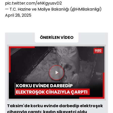
pic.twitter.com/eNKgyusvD2
— T.C. Hazine ve Maliye Bakanlığı (@HMBakanligi)
April 28, 2025
ÖNERİLEN VİDEO
Videoyu
Oynat
Taksim'de korku evinde darbedip elektroşok
cihazıyla çarptı; kadın şikayetçi oldu