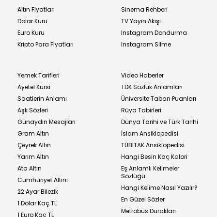
Altın Fiyatları
Sinema Rehberi
Dolar Kuru
TV Yayın Akışı
Euro Kuru
Instagram Dondurma
Kripto Para Fiyatları
Instagram Silme
Yemek Tarifleri
Video Haberler
Ayetel Kürsi
TDK Sözlük Anlamları
Saatlerin Anlamı
Üniversite Taban Puanları
Aşk Sözleri
Rüya Tabirleri
Günaydın Mesajları
Dünya Tarihi ve Türk Tarihi
Gram Altın
İslam Ansiklopedisi
Çeyrek Altın
TÜBİTAK Ansiklopedisi
Yarım Altın
Hangi Besin Kaç Kalori
Ata Altın
Eş Anlamlı Kelimeler
Sözlüğü
Cumhuriyet Altını
Hangi Kelime Nasıl Yazılır?
22 Ayar Bilezik
En Güzel Sözler
1 Dolar Kaç TL
Metrobüs Durakları
1 Euro Kaç TL