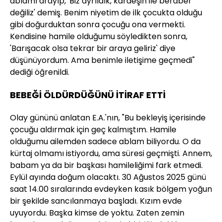
ablamı arayıp, 'Biz ayrıldık, kardeşin ile beraber
değiliz' demiş. Benim niyetim de ilk çocukta olduğu
gibi doğurduktan sonra çocuğu ona vermekti.
Kendisine hamile olduğumu söyledikten sonra,
'Barışacak olsa tekrar bir araya geliriz' diye
düşünüyordum. Ama benimle iletişime geçmedi"
dediği öğrenildi.
BEBEĞİ ÖLDÜRDÜĞÜNÜ İTİRAF ETTİ
Olay gününü anlatan E.A.'nın, "Bu bekleyiş içerisinde
çocuğu aldırmak için geç kalmıştım. Hamile
olduğumu ailemden sadece ablam biliyordu. O da
kürtaj olmamı istiyordu, ama süresi geçmişti. Annem,
babam ya da bir başkası hamileliğimi fark etmedi.
Eylül ayında doğum olacaktı. 30 Ağustos 2025 günü
saat 14.00 sıralarında evdeyken kasık bölgem yoğun
bir şekilde sancılanmaya başladı. Kızım evde
uyuyordu. Başka kimse de yoktu. Zaten zemin