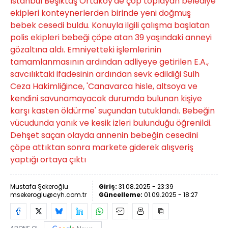
İstanbul Beşiktaş Ortaköy'de çöp toplayan belediye
ekipleri konteynerlerden birinde yeni doğmuş
bebek cesedi buldu. Konuyla ilgili çalışma başlatan
polis ekipleri bebeği çöpe atan 39 yaşındaki anneyi
gözaltına aldı. Emniyetteki işlemlerinin
tamamlanmasının ardından adliyeye getirilen E.A.,
savcılıktaki ifadesinin ardından sevk edildiği Sulh
Ceza Hakimliğince, 'Canavarca hisle, altsoya ve
kendini savunamayacak durumda bulunan kişiye
karşı kasten öldürme' suçundan tutuklandı. Bebeğin
vücudunda yanık ve kesik izleri bulunduğu öğrenildi.
Dehşet saçan olayda annenin bebeğin cesedini
çöpe attıktan sonra markete giderek alışveriş
yaptığı ortaya çıktı
Mustafa Şekeroğlu
Giriş:
31.08.2025 - 23:39
msekeroglu@cyh.com.tr
Güncelleme:
01.09.2025 - 18:27