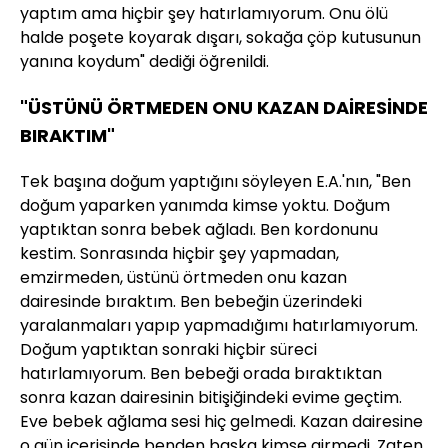
yaptım ama hiçbir şey hatırlamıyorum. Onu ölü
halde poşete koyarak dışarı, sokağa çöp kutusunun
yanına koydum" dediği öğrenildi.
"ÜSTÜNÜ ÖRTMEDEN ONU KAZAN DAİRESİNDE
BIRAKTIM"
Tek başına doğum yaptığını söyleyen E.A.'nın, "Ben
doğum yaparken yanımda kimse yoktu. Doğum
yaptıktan sonra bebek ağladı. Ben kordonunu
kestim. Sonrasında hiçbir şey yapmadan,
emzirmeden, üstünü örtmeden onu kazan
dairesinde bıraktım. Ben bebeğin üzerindeki
yaralanmaları yapıp yapmadığımı hatırlamıyorum.
Doğum yaptıktan sonraki hiçbir süreci
hatırlamıyorum. Ben bebeği orada bıraktıktan
sonra kazan dairesinin bitişiğindeki evime geçtim.
Eve bebek ağlama sesi hiç gelmedi. Kazan dairesine
o gün içerisinde benden başka kimse girmedi. Zaten