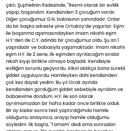
çıktı. Şüphelinin ifadesinde, "Resmi olarak bir evlilik
yapıp, boşandım. Kendisinden 3 çocuğum vardır.
Diğer çocuğumuz G.N. babasının yanındadır. Onlar
da bir başka adreste yine Ortaköy’de yaşarlar. Eşim
ile boşanma aşamasındayken imam nikahlı eşim
H.Y.’den de C.Y. adında bir çocuğumuz oldu. Şu an 1
yaşındadır ve babasıyla yaşamaktadır. İmam nikahlı
eşim H.Y. ile 2 sene, ilk eşimden ayrılacağım sıralar
nikah kıyıp birlikte olmaya başladık. Kendisiyle
evliliğim sorunlu geçiyordu. Alkol aldıkça bana sürekli
şiddet uyguluyordu. Hamileyken dahi kendisinden
çok kez dayak yedim. Bu yıl Ocak ayında
kendisinden gördüğüm şiddet sebebiyle ayrıldım ve
babaevime döndüm. H.Y. ile son olarak
ayrılmamızdan bir hafta kadar önce birlikte olduk.
Bir ay kadar sonra test yaptırdığımda hamile
olduğumu anlayınca, arayıp hamile olduğumu
söyledim. İlk başta, 'Tamam' dedi ama sonradan