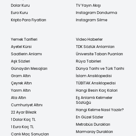
Dolar Kuru
TV Yayın Akışı
Euro Kuru
Instagram Dondurma
Kripto Para Fiyatları
Instagram Silme
Yemek Tarifleri
Video Haberler
Ayetel Kürsi
TDK Sözlük Anlamları
Saatlerin Anlamı
Üniversite Taban Puanları
Aşk Sözleri
Rüya Tabirleri
Günaydın Mesajları
Dünya Tarihi ve Türk Tarihi
Gram Altın
İslam Ansiklopedisi
Çeyrek Altın
TÜBİTAK Ansiklopedisi
Yarım Altın
Hangi Besin Kaç Kalori
Ata Altın
Eş Anlamlı Kelimeler
Sözlüğü
Cumhuriyet Altını
Hangi Kelime Nasıl Yazılır?
22 Ayar Bilezik
En Güzel Sözler
1 Dolar Kaç TL
Metrobüs Durakları
1 Euro Kaç TL
Marmaray Durakları
Canlı Maç Sonuçları