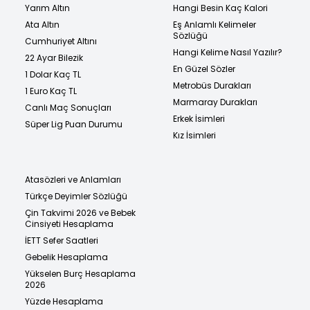
Yarım Altın
Hangi Besin Kaç Kalori
Ata Altın
Eş Anlamlı Kelimeler
Sözlüğü
Cumhuriyet Altını
Hangi Kelime Nasıl Yazılır?
22 Ayar Bilezik
En Güzel Sözler
1 Dolar Kaç TL
Metrobüs Durakları
1 Euro Kaç TL
Marmaray Durakları
Canlı Maç Sonuçları
Erkek İsimleri
Süper Lig Puan Durumu
Kız İsimleri
Atasözleri ve Anlamları
Türkçe Deyimler Sözlüğü
Çin Takvimi 2026 ve Bebek
Cinsiyeti Hesaplama
İETT Sefer Saatleri
Gebelik Hesaplama
Yükselen Burç Hesaplama
2026
Yüzde Hesaplama