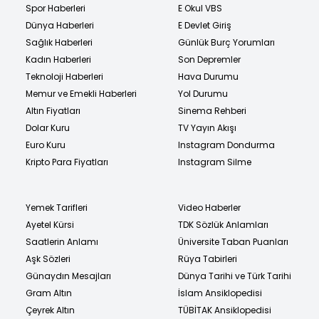
Spor Haberleri
E Okul VBS
Dünya Haberleri
E Devlet Giriş
Sağlık Haberleri
Günlük Burç Yorumları
Kadın Haberleri
Son Depremler
Teknoloji Haberleri
Hava Durumu
Memur ve Emekli Haberleri
Yol Durumu
Altın Fiyatları
Sinema Rehberi
Dolar Kuru
TV Yayın Akışı
Euro Kuru
Instagram Dondurma
Kripto Para Fiyatları
Instagram Silme
Yemek Tarifleri
Video Haberler
Ayetel Kürsi
TDK Sözlük Anlamları
Saatlerin Anlamı
Üniversite Taban Puanları
Aşk Sözleri
Rüya Tabirleri
Günaydın Mesajları
Dünya Tarihi ve Türk Tarihi
Gram Altın
İslam Ansiklopedisi
Çeyrek Altın
TÜBİTAK Ansiklopedisi