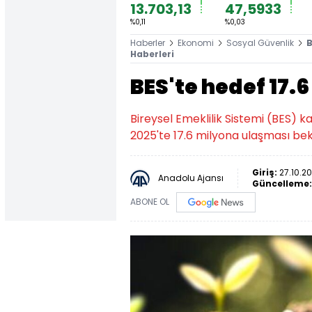
13.703,13
47,5933
%0,11
%0,03
Haberler
Ekonomi
Sosyal Güvenlik
B
Haberleri
BES'te hedef 17.
Bireysel Emeklilik Sistemi (BES) ka
2025'te 17.6 milyona ulaşması bek
Giriş:
27.10.20
Anadolu Ajansı
Güncelleme
ABONE OL