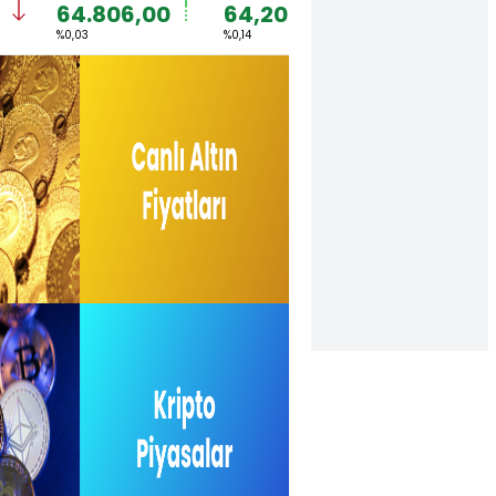
64.806,00
64,2048
1,1550
%0,03
%0,14
%-0,03