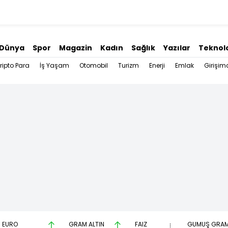
Dünya
Spor
Magazin
Kadın
Sağlık
Yazılar
Teknolo
ripto Para
İş Yaşam
Otomobil
Turizm
Enerji
Emlak
Girişimc
EURO
GRAM ALTIN
FAİZ
GÜMÜŞ GRA