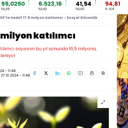
55,0250
6.523,16
41,54
94,81
%0,06
%0,42
%0,00
%-0,14
ES'te hedef 17.6 milyon katılımcı - Sosyal Güvenlik
6 milyon katılımcı
tılımcı sayısının bu yıl sonunda 16,5 milyona,
leniyor
24 - 11:48
:
27.10.2024 - 11:48