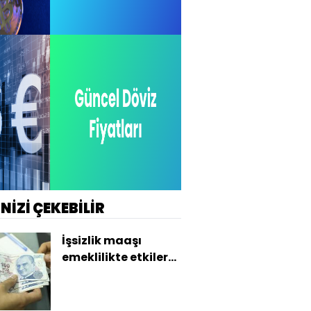
İNİZİ ÇEKEBİLİR
İşsizlik maaşı
emeklilikte etkiler
mi?