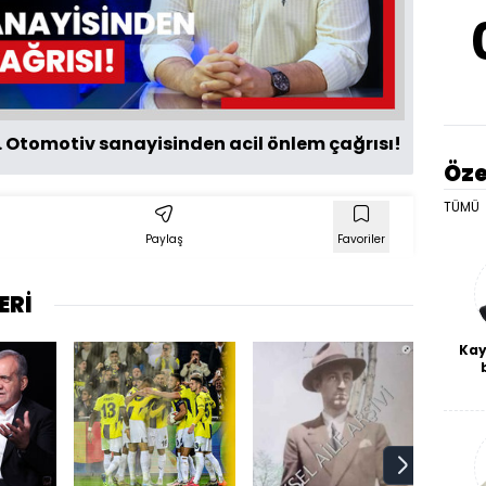
Oynat
.. Otomotiv sanayisinden acil önlem çağrısı!
Öze
TÜMÜ
Paylaş
Favoriler
ERİ
Kay
De
haf
a
bl