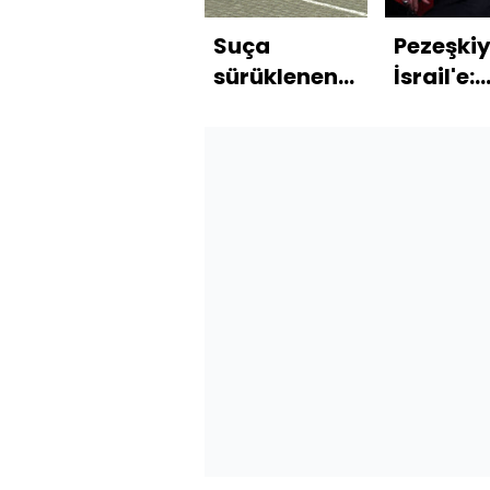
Suça
Pezeşki
sürüklenen
İsrail'e:
çocuk
Tedbir v
endişesi!
zekayla
Tablo
karşılık
korkuya yol
vereceğ
açtı