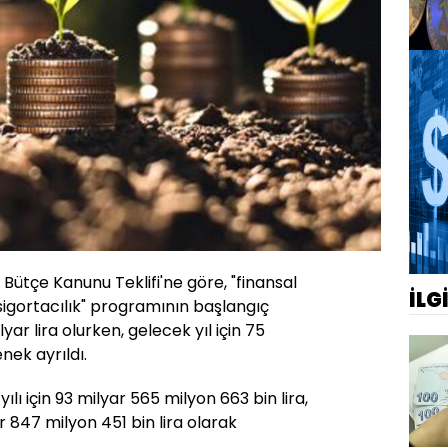
 Bütçe Kanunu Teklifi'ne göre, "finansal
İLG
 sigortacılık" programının başlangıç
lyar lira olurken, gelecek yıl için 75
nek ayrıldı.
lı için 93 milyar 565 milyon 663 bin lira,
ar 847 milyon 451 bin lira olarak