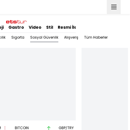
ji
Gastro
Video
Stil
Resmi İlanlar
Sosyal Güvenlik
ilik
Sigorta
Alışveriş
Tüm Haberler
M
BITCOIN
GBP/TRY
EUR/USD