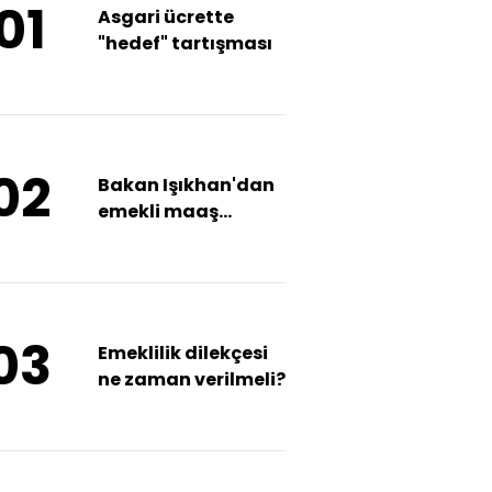
01
Asgari ücrette
"hedef" tartışması
02
Bakan Işıkhan'dan
emekli maaş
farkları ve asgari
ücret açıklaması
03
Emeklilik dilekçesi
ne zaman verilmeli?