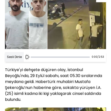
Sesli Dinle
0:00
/
2:53
Türkiye'yi dehşete düşüren olay, İstanbul
Beyoğlu'nda, 29 Eylül sabahı, saat 05.30 sıralarında
meydana geldi. Habertürk muhabiri Mustafa
Şekeroğlu’nun haberine göre, sokakta yürüyen İ.A.
(25) isimli kadına iki kişi yaklaşarak cinsel saldırıda
bulundu.