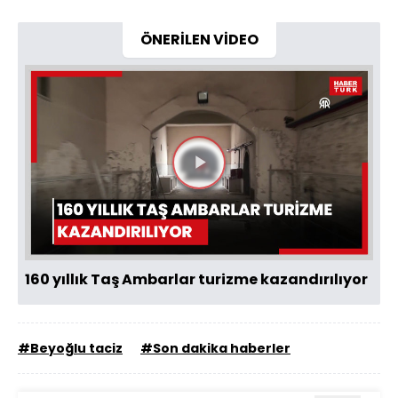
ÖNERİLEN VİDEO
Videoyu
Oynat
160 yıllık Taş Ambarlar turizme kazandırılıyor
#Beyoğlu taciz
#Son dakika haberler