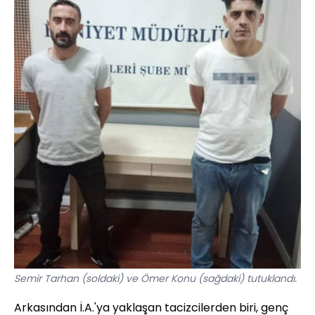
Semir Tarhan (soldaki) ve Ömer Konu (sağdaki) tutuklandı.
Arkasından İ.A.'ya yaklaşan tacizcilerden biri, genç