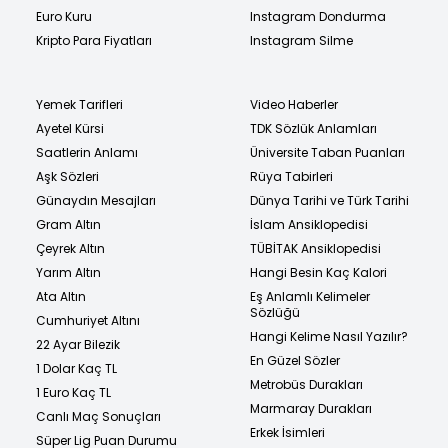
Euro Kuru
Instagram Dondurma
Kripto Para Fiyatları
Instagram Silme
Yemek Tarifleri
Video Haberler
Ayetel Kürsi
TDK Sözlük Anlamları
Saatlerin Anlamı
Üniversite Taban Puanları
Aşk Sözleri
Rüya Tabirleri
Günaydın Mesajları
Dünya Tarihi ve Türk Tarihi
Gram Altın
İslam Ansiklopedisi
Çeyrek Altın
TÜBİTAK Ansiklopedisi
Yarım Altın
Hangi Besin Kaç Kalori
Ata Altın
Eş Anlamlı Kelimeler
Sözlüğü
Cumhuriyet Altını
Hangi Kelime Nasıl Yazılır?
22 Ayar Bilezik
En Güzel Sözler
1 Dolar Kaç TL
Metrobüs Durakları
1 Euro Kaç TL
Marmaray Durakları
Canlı Maç Sonuçları
Erkek İsimleri
Süper Lig Puan Durumu