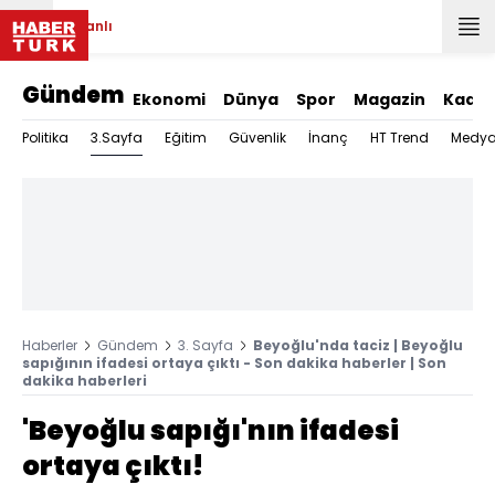
Canlı
Gündem
Ekonomi
Dünya
Spor
Magazin
Kadın
3.Sayfa
Politika
Eğitim
Güvenlik
İnanç
HT Trend
Medy
Haberler
Gündem
3. Sayfa
Beyoğlu'nda taciz | Beyoğlu
sapığının ifadesi ortaya çıktı - Son dakika haberler | Son
dakika haberleri
'Beyoğlu sapığı'nın ifadesi
ortaya çıktı!