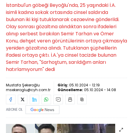
İstanbul'un göbeği Beyoğlu'nda, 25 yaşındaki İ.A.
isimli kadına sokak ortasında cinsel saldırıda
bulunan iki kişi tutuklanarak cezaevine gönderildi.
Olay sonrası gözaltına alındıktan sonra ifadeleri
alınıp serbest bırakılan Semir Tarhan ve Ömer
Konu, dehşet veren görüntülerinin ortaya çıkmasıyla
yeniden gözaltına alındı. Tutuklanan şüphelilerin
ifadesi ortaya çıktı. İ.A.'ya cinsel tacizde bulunan
Semir Tarhan, "Sarhoştum, sarıldığım anları
hatırlamıyorum" dedi
Mustafa Şekeroğlu
Giriş:
05.10.2024 - 12:19
msekeroglu@cyh.com.tr
Güncelleme:
05.10.2024 - 14:08
ABONE OL