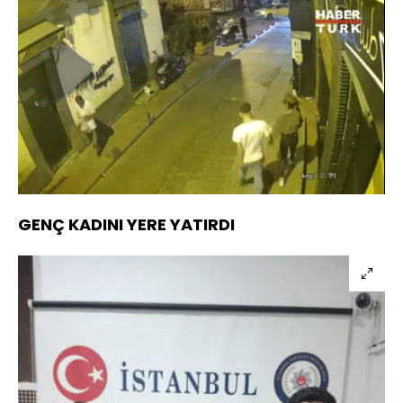
Yüklendi
:
29.12%
Sesi
Oynatma
Aç
Hızı
GENÇ KADINI YERE YATIRDI