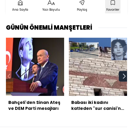
Ana Sayfa
Yazı Boyutu
Paylaş
Favoriler
GÜNÜN ÖNEMLİ MANŞETLERİ
Bahçeli'den Sinan Ateş
Babası iki kadını
ve DEM Parti mesajları
katleden "sur canisi'ni
anlattı!