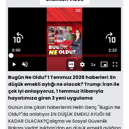
Video
Oynatıcısı
yükleniyor.
Videoyu
Süre
0:00
Toplam
2:22
Oynat
Yüklendi
:
1.70%
Süre
1x
Oynat
Sesi
Oynatma
Mini
Tam
480
Aç
Hızı
oynatıcı
Ekran
Bugün Ne Oldu? 1 Temmuz 2026 haberleri: En
düşük emekli aylığı ne olacak? Trump: İran ile
çok iyi anlaşıyoruz, 1 temmuz itibarıyla
hayatımıza giren 3 yeni uygulama
Günün öne çıkan haberlerini Helin Genç "Bugün Ne
Oldu?"da anlatıyor.EN DÜŞÜK EMEKLİ AYLIĞI NE
KADAR OLACAK?Çalışma ve Sosyal Güvenlik
Bakanı Vedat Işıkhan'dan en düşük emekli aylığına