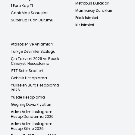
Metrobüs Durakları
1 Euro Kaç TL
Marmaray Durakları
Canlı Maç Sonuçları
Erkek İsimleri
Süper Lig Puan Durumu
Kız İsimleri
Atasözleri ve Anlamları
Türkçe Deyimler Sözlüğü
Çin Takvimi 2026 ve Bebek
Cinsiyeti Hesaplama
İETT Sefer Saatleri
Gebelik Hesaplama
Yükselen Burç Hesaplama
2026
Yüzde Hesaplama
Geçmiş Döviz Fiyatları
Adım Adım Instagram
Hesap Dondurma 2026
Adım Adım Instagram
Hesap Silme 2026