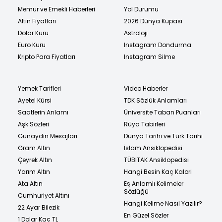
Memur ve Emekli Haberleri
Yol Durumu
Altın Fiyatları
2026 Dünya Kupası
Dolar Kuru
Astroloji
Euro Kuru
Instagram Dondurma
Kripto Para Fiyatları
Instagram Silme
Yemek Tarifleri
Video Haberler
Ayetel Kürsi
TDK Sözlük Anlamları
Saatlerin Anlamı
Üniversite Taban Puanları
Aşk Sözleri
Rüya Tabirleri
Günaydın Mesajları
Dünya Tarihi ve Türk Tarihi
Gram Altın
İslam Ansiklopedisi
Çeyrek Altın
TÜBİTAK Ansiklopedisi
Yarım Altın
Hangi Besin Kaç Kalori
Ata Altın
Eş Anlamlı Kelimeler
Sözlüğü
Cumhuriyet Altını
Hangi Kelime Nasıl Yazılır?
22 Ayar Bilezik
En Güzel Sözler
1 Dolar Kaç TL