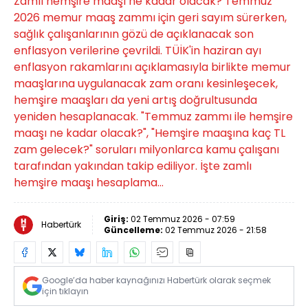
Zamlı hemşire maaşı ne kadar olacak? Temmuz
2026 memur maaş zammı için geri sayım sürerken,
sağlık çalışanlarının gözü de açıklanacak son
enflasyon verilerine çevrildi. TÜİK'in haziran ayı
enflasyon rakamlarını açıklamasıyla birlikte memur
maaşlarına uygulanacak zam oranı kesinleşecek,
hemşire maaşları da yeni artış doğrultusunda
yeniden hesaplanacak. "Temmuz zammı ile hemşire
maaşı ne kadar olacak?", "Hemşire maaşına kaç TL
zam gelecek?" soruları milyonlarca kamu çalışanı
tarafından yakından takip ediliyor. İşte zamlı
hemşire maaşı hesaplama...
Giriş:
02 Temmuz 2026 - 07:59
Habertürk
Güncelleme:
02 Temmuz 2026 - 21:58
Google’da haber kaynağınızı Habertürk olarak seçmek
için tıklayın