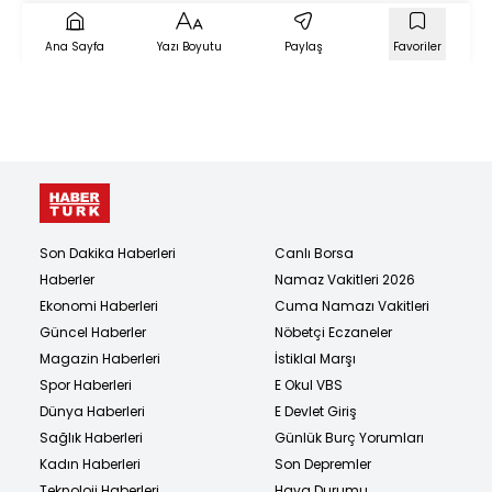
Ana Sayfa
Yazı Boyutu
Paylaş
Favoriler
Son Dakika Haberleri
Canlı Borsa
Haberler
Namaz Vakitleri 2026
Ekonomi Haberleri
Cuma Namazı Vakitleri
Güncel Haberler
Nöbetçi Eczaneler
Magazin Haberleri
İstiklal Marşı
Spor Haberleri
E Okul VBS
Dünya Haberleri
E Devlet Giriş
Sağlık Haberleri
Günlük Burç Yorumları
Kadın Haberleri
Son Depremler
Teknoloji Haberleri
Hava Durumu