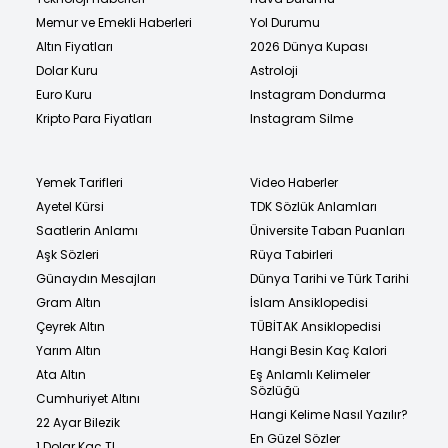
Memur ve Emekli Haberleri
Yol Durumu
Altın Fiyatları
2026 Dünya Kupası
Dolar Kuru
Astroloji
Euro Kuru
Instagram Dondurma
Kripto Para Fiyatları
Instagram Silme
Yemek Tarifleri
Video Haberler
Ayetel Kürsi
TDK Sözlük Anlamları
Saatlerin Anlamı
Üniversite Taban Puanları
Aşk Sözleri
Rüya Tabirleri
Günaydın Mesajları
Dünya Tarihi ve Türk Tarihi
Gram Altın
İslam Ansiklopedisi
Çeyrek Altın
TÜBİTAK Ansiklopedisi
Yarım Altın
Hangi Besin Kaç Kalori
Ata Altın
Eş Anlamlı Kelimeler
Sözlüğü
Cumhuriyet Altını
Hangi Kelime Nasıl Yazılır?
22 Ayar Bilezik
En Güzel Sözler
1 Dolar Kaç TL