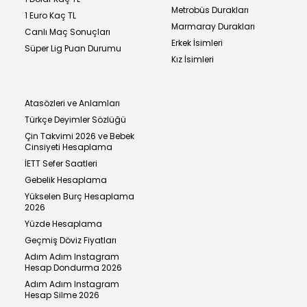
Metrobüs Durakları
1 Euro Kaç TL
Marmaray Durakları
Canlı Maç Sonuçları
Erkek İsimleri
Süper Lig Puan Durumu
Kız İsimleri
Atasözleri ve Anlamları
Türkçe Deyimler Sözlüğü
Çin Takvimi 2026 ve Bebek
Cinsiyeti Hesaplama
İETT Sefer Saatleri
Gebelik Hesaplama
Yükselen Burç Hesaplama
2026
Yüzde Hesaplama
Geçmiş Döviz Fiyatları
Adım Adım Instagram
Hesap Dondurma 2026
Adım Adım Instagram
Hesap Silme 2026