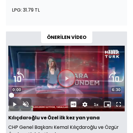
LPG: 31.79 TL
ÖNERİLEN VİDEO
Süre
0:00
Toplam
6:30
Yüklendi
:
2.55%
Süre
1x
Duraklat
Sesi
Oynatma
Mini
Tam
Aç
Hızı
oynatıcı
Ekran
Kılıçdaroğlu ve Özel ilk kez yan yana
CHP Genel Başkanı Kemal Kılıçdaroğlu ve Özgür