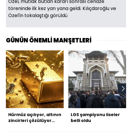
Özel, mutlak butlan kararı sonrası cenaze
töreninde ilk kez yan yana geldi. Kılıçdaroğlu ve
Özel'in tokalaştığı görüldü
GÜNÜN ÖNEMLİ MANŞETLERİ
Hürmüz açılıyor, altının
LGS şampiyonu liseler
zincirleri çözülüyor
belli oldu
mu?