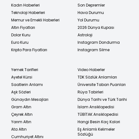
Kadın Haberleri
Son Depremler
Teknoloji Haberleri
Hava Durumu
Memur ve Emekli Haberleri
Yol Durumu
Altın Fiyatları
2026 Dünya Kupası
Dolar Kuru
Astroloji
Euro Kuru
Instagram Dondurma
Kripto Para Fiyatları
Instagram Silme
Yemek Tarifleri
Video Haberler
Ayetel Kürsi
TDK Sözlük Anlamları
Saatlerin Anlamı
Üniversite Taban Puanları
Aşk Sözleri
Rüya Tabirleri
Günaydın Mesajları
Dünya Tarihi ve Türk Tarihi
Gram Altın
İslam Ansiklopedisi
Çeyrek Altın
TÜBİTAK Ansiklopedisi
Yarım Altın
Hangi Besin Kaç Kalori
Ata Altın
Eş Anlamlı Kelimeler
Sözlüğü
Cumhuriyet Altını