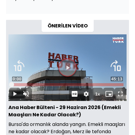
ÖNERİLEN VİDEO
Süre
0:00
Toplam
45:13
Yüklendi
:
0.37%
Süre
1x
Duraklat
Sesi
Oynatma
Mini
Tam
Aç
Hızı
oynatıcı
Ekran
Ana Haber Bülteni - 29 Haziran 2026 (Emekli
Maaşları Ne Kadar Olacak?)
Bursa'da ormanlık alanda yangın. Emekli maaşları
ne kadar olacak? Erdoğan, Merz ile tefonda