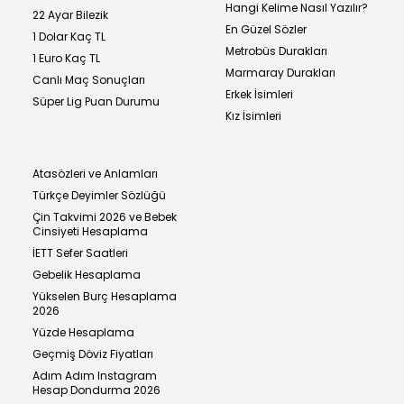
Hangi Kelime Nasıl Yazılır?
22 Ayar Bilezik
En Güzel Sözler
1 Dolar Kaç TL
Metrobüs Durakları
1 Euro Kaç TL
Marmaray Durakları
Canlı Maç Sonuçları
Erkek İsimleri
Süper Lig Puan Durumu
Kız İsimleri
Atasözleri ve Anlamları
Türkçe Deyimler Sözlüğü
Çin Takvimi 2026 ve Bebek
Cinsiyeti Hesaplama
İETT Sefer Saatleri
Gebelik Hesaplama
Yükselen Burç Hesaplama
2026
Yüzde Hesaplama
Geçmiş Döviz Fiyatları
Adım Adım Instagram
Hesap Dondurma 2026