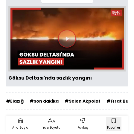
Videoyu
Oynat
Göksu Deltası'nda sazlık yangını
#Elazığ
#son dakika
#Selen Akpolat
#Fırat Bulu
Ana Sayfa
Yazı Boyutu
Paylaş
Favoriler