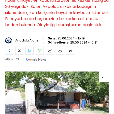
Kadın cinayetleri kabusu sürüyor. Bu kez de Elazığ'da
26 yaşındaki Selen Akpolat, erkek arkadaşının
silahından çıkan kurşunla hayatını kaybetti. İstanbul
Esenyurt'ta de boş arazide bir kadına ait cansız
beden bulundu. Olayla ilgili soruşturma başlatıldı
Giriş:
25.06.2024 - 15:19
Anadolu Ajansı
Güncelleme:
25.06.2024 - 15:21
ABONE OL