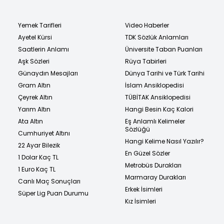
Yemek Tarifleri
Video Haberler
Ayetel Kürsi
TDK Sözlük Anlamları
Saatlerin Anlamı
Üniversite Taban Puanları
Aşk Sözleri
Rüya Tabirleri
Günaydın Mesajları
Dünya Tarihi ve Türk Tarihi
Gram Altın
İslam Ansiklopedisi
Çeyrek Altın
TÜBİTAK Ansiklopedisi
Yarım Altın
Hangi Besin Kaç Kalori
Ata Altın
Eş Anlamlı Kelimeler
Sözlüğü
Cumhuriyet Altını
Hangi Kelime Nasıl Yazılır?
22 Ayar Bilezik
En Güzel Sözler
1 Dolar Kaç TL
Metrobüs Durakları
1 Euro Kaç TL
Marmaray Durakları
Canlı Maç Sonuçları
Erkek İsimleri
Süper Lig Puan Durumu
Kız İsimleri