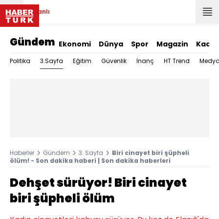
Canlı
Gündem
Ekonomi
Dünya
Spor
Magazin
Kadın
3.Sayfa
Politika
Eğitim
Güvenlik
İnanç
HT Trend
Medy
Haberler
Gündem
3. Sayfa
Biri cinayet biri şüpheli
ölüm! - Son dakika haberi | Son dakika haberleri
Dehşet sürüyor! Biri cinayet
biri şüpheli ölüm