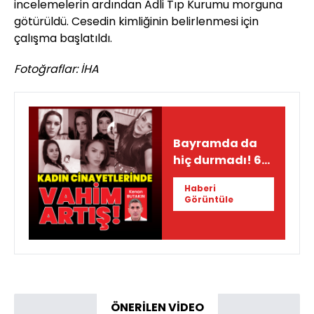
incelemelerin ardından Adli Tıp Kurumu morguna
götürüldü. Cesedin kimliğinin belirlenmesi için
çalışma başlatıldı.
Fotoğraflar: İHA
Bayramda da
hiç durmadı! 6
ayda vahim
Haberi
tablo
Görüntüle
ÖNERİLEN VİDEO