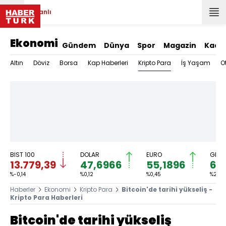
Canlı
Ekonomi
Gündem
Dünya
Spor
Magazin
Kadı
Kripto Para
Altın
Döviz
Borsa
Kap Haberleri
İş Yaşam
O
BIST 100
DOLAR
EURO
GRAM
13.779,39
47,6966
55,1896
6.
%-0,14
%0,12
%0,45
%2,59
Haberler
Ekonomi
Kripto Para
Bitcoin'de tarihi yükseliş -
Kripto Para Haberleri
Bitcoin'de tarihi yükseliş