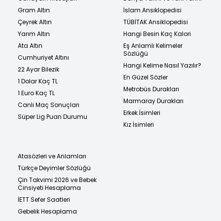
Gram Altın
İslam Ansiklopedisi
Çeyrek Altın
TÜBİTAK Ansiklopedisi
Yarım Altın
Hangi Besin Kaç Kalori
Ata Altın
Eş Anlamlı Kelimeler
Sözlüğü
Cumhuriyet Altını
Hangi Kelime Nasıl Yazılır?
22 Ayar Bilezik
En Güzel Sözler
1 Dolar Kaç TL
Metrobüs Durakları
1 Euro Kaç TL
Marmaray Durakları
Canlı Maç Sonuçları
Erkek İsimleri
Süper Lig Puan Durumu
Kız İsimleri
Atasözleri ve Anlamları
Türkçe Deyimler Sözlüğü
Çin Takvimi 2026 ve Bebek
Cinsiyeti Hesaplama
İETT Sefer Saatleri
Gebelik Hesaplama