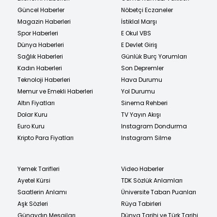
Güncel Haberler
Nöbetçi Eczaneler
Magazin Haberleri
İstiklal Marşı
Spor Haberleri
E Okul VBS
Dünya Haberleri
E Devlet Giriş
Sağlık Haberleri
Günlük Burç Yorumları
Kadın Haberleri
Son Depremler
Teknoloji Haberleri
Hava Durumu
Memur ve Emekli Haberleri
Yol Durumu
Altın Fiyatları
Sinema Rehberi
Dolar Kuru
TV Yayın Akışı
Euro Kuru
Instagram Dondurma
Kripto Para Fiyatları
Instagram Silme
Yemek Tarifleri
Video Haberler
Ayetel Kürsi
TDK Sözlük Anlamları
Saatlerin Anlamı
Üniversite Taban Puanları
Aşk Sözleri
Rüya Tabirleri
Günaydın Mesajları
Dünya Tarihi ve Türk Tarihi