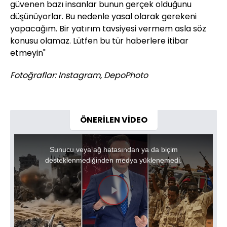
güvenen bazı insanlar bunun gerçek olduğunu
düşünüyorlar. Bu nedenle yasal olarak gerekeni
yapacağım. Bir yatırım tavsiyesi vermem asla söz
konusu olamaz. Lütfen bu tür haberlere itibar
etmeyin
"
Fotoğraflar: Instagram, DepoPhoto
ÖNERİLEN VİDEO
This
is
a
Sunucu veya ağ hatasından ya da biçim
modal
window.
desteklenmediğinden medya yüklenemedi.
Videoyu
Oynat