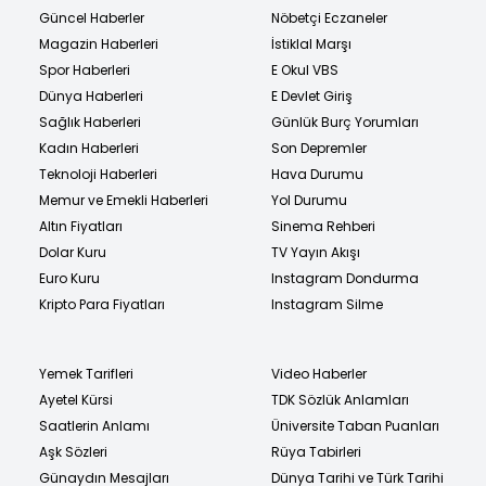
Güncel Haberler
Nöbetçi Eczaneler
Magazin Haberleri
İstiklal Marşı
Spor Haberleri
E Okul VBS
Dünya Haberleri
E Devlet Giriş
Sağlık Haberleri
Günlük Burç Yorumları
Kadın Haberleri
Son Depremler
Teknoloji Haberleri
Hava Durumu
Memur ve Emekli Haberleri
Yol Durumu
Altın Fiyatları
Sinema Rehberi
Dolar Kuru
TV Yayın Akışı
Euro Kuru
Instagram Dondurma
Kripto Para Fiyatları
Instagram Silme
Yemek Tarifleri
Video Haberler
Ayetel Kürsi
TDK Sözlük Anlamları
Saatlerin Anlamı
Üniversite Taban Puanları
Aşk Sözleri
Rüya Tabirleri
Günaydın Mesajları
Dünya Tarihi ve Türk Tarihi