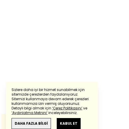
Sizlere daha iyi bir hizmet sunabilmek için
sitemizde çerezlerden faydalanıyoruz.
Sitemizi kullanmaya devam ederek çerezleri
Powered by
Translate
kullanmamıza izin vermiş oluyorsunuz.
Detaylı bilgi almak için
‘Çerez Politikasını’
ve
‘Aydınlatma Metnini’
inceleyebilirsiniz.
Bu çeviride
Google Translete
kullanılmıştır.
Anlam ve çeviri hatalarından
haberturk.com
DAHA FAZLA BİLGİ
KABUL ET
sorumlu değildir.