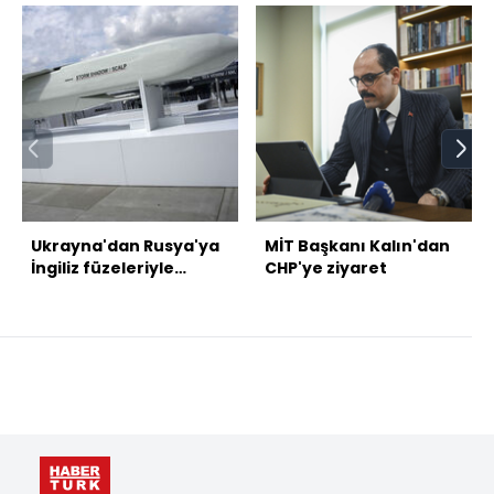
Ukrayna'dan Rusya'ya
MİT Başkanı Kalın'dan
İngiliz füzeleriyle
CHP'ye ziyaret
saldırı