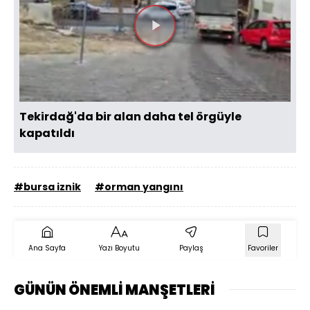
Videoyu
Oynat
Tekirdağ'da bir alan daha tel örgüyle
kapatıldı
#bursa iznik
#orman yangını
Ana Sayfa
Yazı Boyutu
Paylaş
Favoriler
GÜNÜN ÖNEMLİ MANŞETLERİ