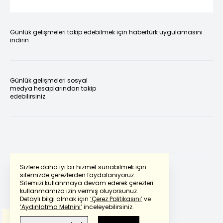
Günlük gelişmeleri takip edebilmek için habertürk uygulamasını
indirin
Günlük gelişmeleri sosyal
medya hesaplarından takip
edebilirsiniz.
Sizlere daha iyi bir hizmet sunabilmek için
sitemizde çerezlerden faydalanıyoruz.
Sitemizi kullanmaya devam ederek çerezleri
Powered by
Translate
kullanmamıza izin vermiş oluyorsunuz.
Detaylı bilgi almak için
‘Çerez Politikasını’
ve
‘Aydınlatma Metnini’
inceleyebilirsiniz.
Bu çeviride
Google Translete
kullanılmıştır.