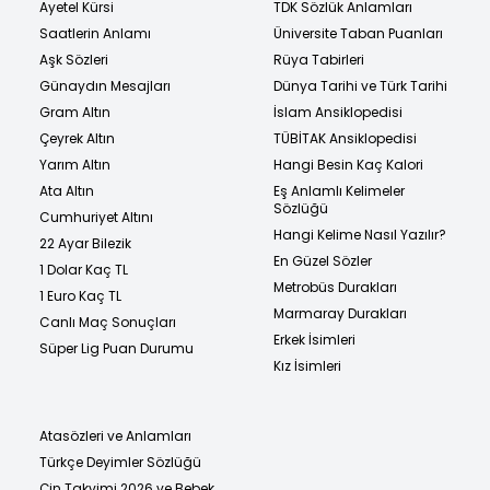
Ayetel Kürsi
TDK Sözlük Anlamları
Saatlerin Anlamı
Üniversite Taban Puanları
Aşk Sözleri
Rüya Tabirleri
Günaydın Mesajları
Dünya Tarihi ve Türk Tarihi
Gram Altın
İslam Ansiklopedisi
Çeyrek Altın
TÜBİTAK Ansiklopedisi
Yarım Altın
Hangi Besin Kaç Kalori
Ata Altın
Eş Anlamlı Kelimeler
Sözlüğü
Cumhuriyet Altını
Hangi Kelime Nasıl Yazılır?
22 Ayar Bilezik
En Güzel Sözler
1 Dolar Kaç TL
Metrobüs Durakları
1 Euro Kaç TL
Marmaray Durakları
Canlı Maç Sonuçları
Erkek İsimleri
Süper Lig Puan Durumu
Kız İsimleri
Atasözleri ve Anlamları
Türkçe Deyimler Sözlüğü
Çin Takvimi 2026 ve Bebek