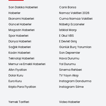
Son Dakika Haberleri
Canlı Borsa
Haberler
Namaz Vakitleri 2026
Ekonomi Haberleri
Cuma Namazı Vakitleri
Güncel Haberler
Nöbetçi Eczaneler
Magazin Haberleri
İstiklal Marşı
Spor Haberleri
E Okul VBS
Dünya Haberleri
E Devlet Giriş
Sağlık Haberleri
Günlük Burç Yorumları
Kadın Haberleri
Son Depremler
Teknoloji Haberleri
Hava Durumu
Memur ve Emekli Haberleri
Yol Durumu
Altın Fiyatları
Sinema Rehberi
Dolar Kuru
TV Yayın Akışı
Euro Kuru
Instagram Dondurma
Kripto Para Fiyatları
Instagram Silme
Yemek Tarifleri
Video Haberler