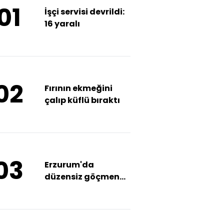
01
İşçi servisi devrildi:
16 yaralı
02
Fırının ekmeğini
çalıp küflü bıraktı
03
Erzurum'da
düzensiz göçmen
operasyonu