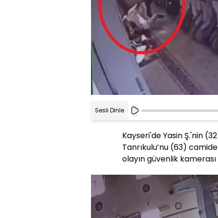
Sesli Dinle
Kayseri'de Yasin Ş.'nin (3
Tanrıkulu’nu (63) camid
olayın güvenlik kamerası 