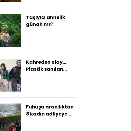
Taşıyıcı annelik
günah mı?
Kahreden olay...
Plastik sanılan
gözlük camı
çocuğu kör etti!
Fuhuşa aracılıktan
8 kadın adliyeye
sevk!