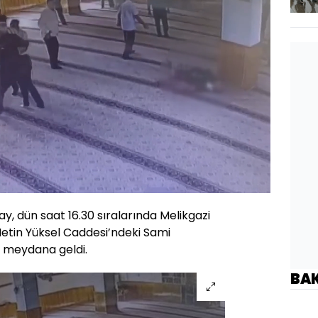
Oynatma
1080
Hızı
y, dün saat 16.30 sıralarında Melikgazi
 Metin Yüksel Caddesi’ndeki Sami
 meydana geldi.
BA