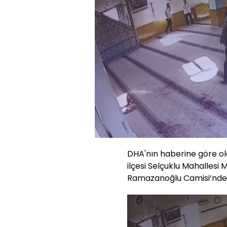
Yüklendi
:
20.30%
Sesi
Aç
DHA'nın haberine göre ola
ilçesi Selçuklu Mahallesi
Ramazanoğlu Camisi’nde