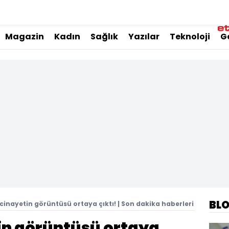
Magazin
Kadın
Sağlık
Yazılar
Teknoloji
G
BL
inayetin görüntüsü ortaya çıktı! | Son dakika haberleri
n görüntüsü ortaya