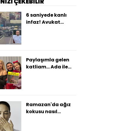
İNİZİ ÇEKEBİLİR
6 saniyede kanlı
infaz! Avukat
Serdar Öktem'e
saldırının
görüntüsü çıktı!
Paylaşımla gelen
katliam... Ada ile
Mert'i öldürdü! Bir
baba bunu nasıl
yapar?
Ramazan'da ağız
kokusu nasıl
önlenir?