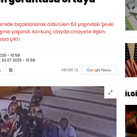
mide bıçaklanarak öldürülen 63 yaşındaki Şevki
işme yaşandı. Korkunç olayda cinayete ilişkin
aya çıktı
025 - 10:58
:
20.07.2025 - 10:58
ABONE OL
İLG