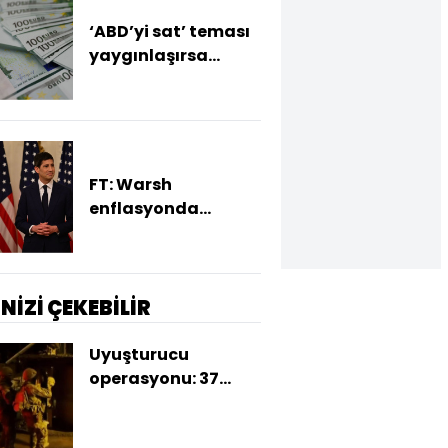
‘ABD’yi sat’ teması
yaygınlaşırsa
euroda değerlenme
bekleniyor
FT: Warsh
enflasyonda
yükseliş sürerse faiz
artırımına hazır
İNİZİ ÇEKEBİLİR
Uyuşturucu
operasyonu: 37
tutuklama