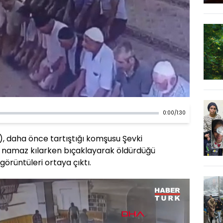
0:00
/
1:30
2), daha önce tartıştığı komşusu Şevki
e namaz kılarken bıçaklayarak öldürdüğü
görüntüleri ortaya çıktı.