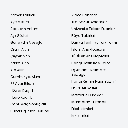
Yemek Tarifleri
Video Haberler
Ayetel Kürsi
TDK Sözlük Anlamları
Saatlerin Anlamı
Üniversite Taban Puanları
Aşk Sözleri
Rüya Tabirleri
Günaydın Mesajları
Dünya Tarihi ve Türk Tarihi
Gram Altın
İslam Ansiklopedisi
Çeyrek Altın
TÜBİTAK Ansiklopedisi
Yarım Altın
Hangi Besin Kaç Kalori
Ata Altın
Eş Anlamlı Kelimeler
Sözlüğü
Cumhuriyet Altını
Hangi Kelime Nasıl Yazılır?
22 Ayar Bilezik
En Güzel Sözler
1 Dolar Kaç TL
Metrobüs Durakları
1 Euro Kaç TL
Marmaray Durakları
Canlı Maç Sonuçları
Erkek İsimleri
Süper Lig Puan Durumu
Kız İsimleri