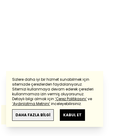
Sizlere daha iyi bir hizmet sunabilmek için
sitemizde çerezlerden faydalanıyoruz.
Sitemizi kullanmaya devam ederek çerezleri
Powered by
Translate
kullanmamıza izin vermiş oluyorsunuz.
Detaylı bilgi almak için
‘Çerez Politikasını’
ve
‘Aydınlatma Metnini’
inceleyebilirsiniz.
Bu çeviride
Google Translete
kullanılmıştır.
Anlam ve çeviri hatalarından
haberturk.com
DAHA FAZLA BİLGİ
KABUL ET
sorumlu değildir.