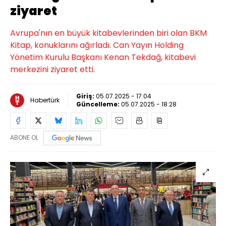
ziyaret
Avrupa'nın en büyük kitabevlerinden biri olan BKM
Kitap, konuklarını ağırladı. Can Yayın Holding
Yönetim Kurulu Başkanı Kenan Tekdağ, kitabevi
merkezini ziyaret etti.
Giriş:
05.07.2025 - 17:04
Habertürk
Güncelleme:
05.07.2025 - 18:28
ABONE OL