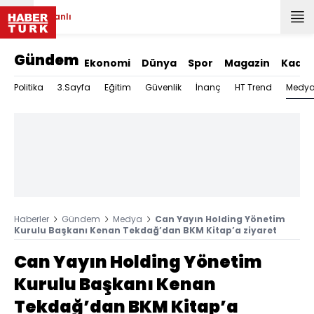
Canlı
Gündem
Ekonomi
Dünya
Spor
Magazin
Kadın
Medy
Politika
3.Sayfa
Eğitim
Güvenlik
İnanç
HT Trend
Haberler
Gündem
Medya
Can Yayın Holding Yönetim
Kurulu Başkanı Kenan Tekdağ’dan BKM Kitap’a ziyaret
Can Yayın Holding Yönetim
Kurulu Başkanı Kenan
Tekdağ’dan BKM Kitap’a