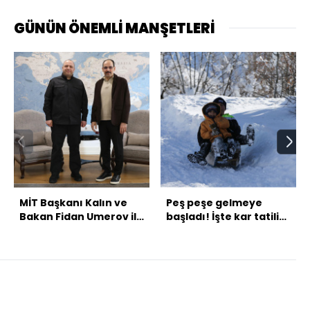
GÜNÜN ÖNEMLİ MANŞETLERİ
MİT Başkanı Kalın ve
Peş peşe gelmeye
Bakan Fidan Umerov ile
başladı! İşte kar tatili
görüştü
olan kentler!