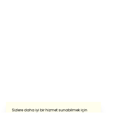
Sizlere daha iyi bir hizmet sunabilmek için
sitemizde çerezlerden faydalanıyoruz.
Sitemizi kullanmaya devam ederek çerezleri
Powered by
Translate
kullanmamıza izin vermiş oluyorsunuz.
Detaylı bilgi almak için
‘Çerez Politikasını’
ve