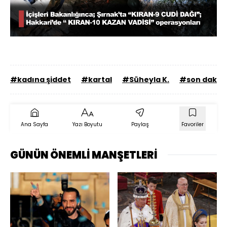
Yüklendi
:
31.95%
Sesi
Oynatma
720
Aç
Hızı
#kadına şiddet
#kartal
#Süheyla K.
#son dakika
Ana Sayfa
Yazı Boyutu
Paylaş
Favoriler
GÜNÜN ÖNEMLİ MANŞETLERİ