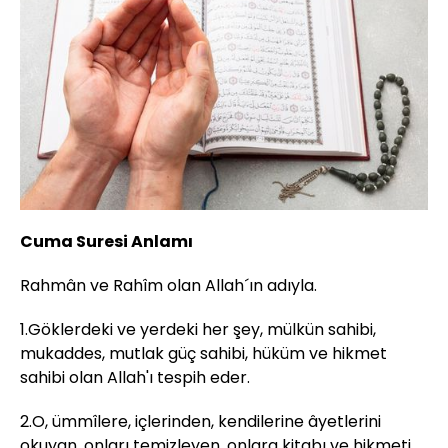
Cuma Suresi Anlamı
Rahmân ve Rahîm olan Allah´ın adıyla.
1.Göklerdeki ve yerdeki her şey, mülkün sahibi,
mukaddes, mutlak güç sahibi, hüküm ve hikmet
sahibi olan Allah'ı tespih eder.
2.O, ümmîlere, içlerinden, kendilerine âyetlerini
okuyan, onları temizleyen, onlara kitabı ve hikmeti