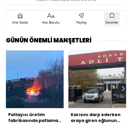
Ana Sayfa
Yazı Boyutu
Paylaş
Favoriler
GÜNÜN ÖNEMLİ MANŞETLERİ
Patlayıcı üretim
Karısını darp ederken
fabrikasında patlama!
araya giren oğlunun
12 can kaybı var
boğazını kesti!