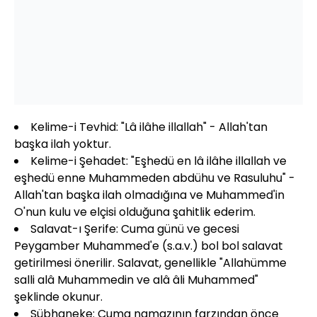
Kelime-i Tevhid: "Lâ ilâhe illallah" - Allah'tan
başka ilah yoktur.
Kelime-i Şehadet: "Eşhedü en lâ ilâhe illallah ve
eşhedü enne Muhammeden abdühu ve Rasuluhu" -
Allah'tan başka ilah olmadığına ve Muhammed'in
O'nun kulu ve elçisi olduğuna şahitlik ederim.
Salavat-ı Şerife: Cuma günü ve gecesi
Peygamber Muhammed'e (s.a.v.) bol bol salavat
getirilmesi önerilir. Salavat, genellikle "Allahümme
salli alâ Muhammedin ve alâ âli Muhammed"
şeklinde okunur.
Sübhaneke: Cuma namazının farzından önce