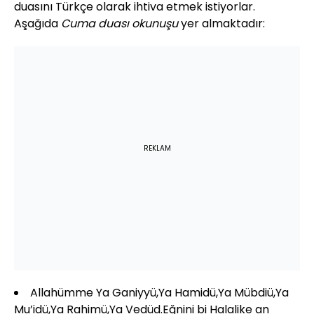
duasını Türkçe olarak ihtiva etmek istiyorlar.
Aşağıda
Cuma duası okunuşu
yer almaktadır:
REKLAM
Allahümme Ya Ganiyyü,Ya Hamidü,Ya Mübdiü,Ya
Mu’idü,Ya Rahimü,Ya Vedüd.Eğnini bi Halalike an