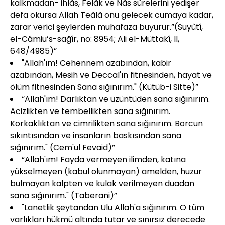
kalkmadan- ihlâs, Felâk ve Nâs sûrelerini yedişer
defa okursa Allah Teâlâ onu gelecek cumaya kadar,
zarar verici şeylerden muhafaza buyurur.”(Suyûtî,
el-Câmiu’s-sağîr, no: 8954; Ali el-Müttakî, II,
648/4985)”
"Allah'ım! Cehennem azabından, kabir
azabından, Mesih ve Deccal'ın fitnesinden, hayat ve
ölüm fitnesinden Sana sığınırım." (Kütüb-i Sitte)”
“Allah'ım! Darlıktan ve üzüntüden sana sığınırım.
Acizlikten ve tembellikten sana sığınırım.
Korkaklıktan ve cimrilikten sana sığınırım. Borcun
sıkıntısından ve insanların baskısından sana
sığınırım." (Cem'ul Fevaid)”
“Allah'ım! Fayda vermeyen ilimden, katına
yükselmeyen (kabul olunmayan) amelden, huzur
bulmayan kalpten ve kulak verilmeyen duadan
sana sığınırım." (Taberani)”
"Lanetlik şeytandan Ulu Allah'a sığınırım. O tüm
varlıkları hükmü altında tutar ve sınırsız derecede