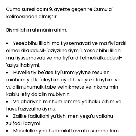
Cuma suresi adını 9. ayette geçen “elCumu’a”
kelimesinden almıştır.
Bismillahirrahmânirrahîm.
Yesebbihu lillahi ma fiyssemavati ve ma fiyl'ardıl
elmelikilkuddusil-'aziyzilhakiymi.1. Yesebbihu lillahi
ma fiyssemavati ve ma fiyl'ardıl elmelikilkuddusil-
'aziyzilhakiymi.
Huvelleziy be'ase fiyl'ummiyyiyne resulen
minhum yetlu 'aleyhim ayatihi ve yuzekkiyhim ve
yu'allimuhumulkitabe velhıkmete ve inkanu min
kablu lefiy dalalin mubiynin.
Ve ahariyne minhum lemma yelhaku bihim ve
huvel'aziyzulhakiymu.
Zalike fadlullahi yu'tiyhi men yeşa'u vallahu
zulfadlil'azıymi.
Meselulleziyne hummiluttevrate summe lem