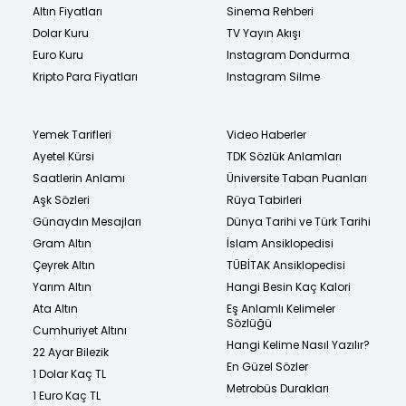
Altın Fiyatları
Sinema Rehberi
Dolar Kuru
TV Yayın Akışı
Euro Kuru
Instagram Dondurma
Kripto Para Fiyatları
Instagram Silme
Yemek Tarifleri
Video Haberler
Ayetel Kürsi
TDK Sözlük Anlamları
Saatlerin Anlamı
Üniversite Taban Puanları
Aşk Sözleri
Rüya Tabirleri
Günaydın Mesajları
Dünya Tarihi ve Türk Tarihi
Gram Altın
İslam Ansiklopedisi
Çeyrek Altın
TÜBİTAK Ansiklopedisi
Yarım Altın
Hangi Besin Kaç Kalori
Ata Altın
Eş Anlamlı Kelimeler
Sözlüğü
Cumhuriyet Altını
Hangi Kelime Nasıl Yazılır?
22 Ayar Bilezik
En Güzel Sözler
1 Dolar Kaç TL
Metrobüs Durakları
1 Euro Kaç TL