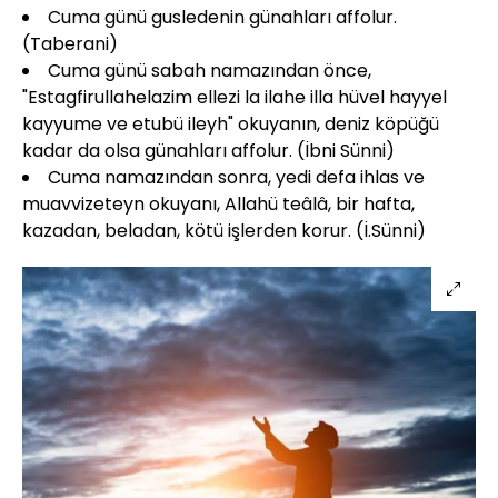
Cuma günü gusledenin günahları affolur.
(Taberani)
Cuma günü sabah namazından önce,
"Estagfirullahelazim ellezi la ilahe illa hüvel hayyel
kayyume ve etubü ileyh" okuyanın, deniz köpüğü
kadar da olsa günahları affolur. (İbni Sünni)
Cuma namazından sonra, yedi defa ihlas ve
muavvizeteyn okuyanı, Allahü teâlâ, bir hafta,
kazadan, beladan, kötü işlerden korur. (İ.Sünni)