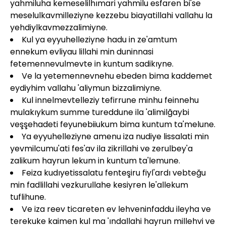
yahmiluha kemeselilhımari yahmilu esfaren bi'se
meselulkavmilleziyne kezzebu biayatillahi vallahu la
yehdiylkavmezzalimiyne.
Kul ya eyyuhelleziyne hadu in ze'amtum
ennekum evliyau lillahi min duninnasi
fetemennevulmevte in kuntum sadikıyne.
Ve la yetemennevnehu ebeden bima kaddemet
eydiyhim vallahu 'aliymun bizzalimiyne.
Kul innelmevtelleziy tefirrune minhu feinnehu
mulakıykum summe tureddune ila 'alimilğaybi
veşşehadeti feyunebiiukum bima kuntum ta'melune.
Ya eyyuhelleziyne amenu iza nudiye lissalati min
yevmilcumu'ati fes'av ila zikrillahi ve zerulbey'a
zalikum hayrun lekum in kuntum ta'lemune.
Feiza kudıyetissalatu fenteşiru fiyl'ardı vebteğu
min fadlillahi vezkurullahe kesiyren le'allekum
tuflihune.
Ve iza reev ticareten ev lehveninfaddu ileyha ve
terekuke kaimen kul ma 'ındallahi hayrun millehvi ve