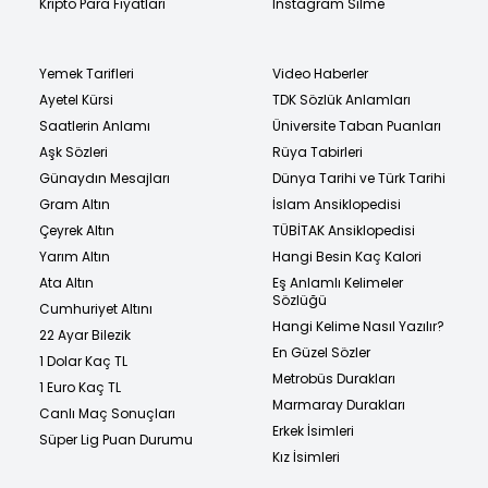
Kripto Para Fiyatları
Instagram Silme
Yemek Tarifleri
Video Haberler
Ayetel Kürsi
TDK Sözlük Anlamları
Saatlerin Anlamı
Üniversite Taban Puanları
Aşk Sözleri
Rüya Tabirleri
Günaydın Mesajları
Dünya Tarihi ve Türk Tarihi
Gram Altın
İslam Ansiklopedisi
Çeyrek Altın
TÜBİTAK Ansiklopedisi
Yarım Altın
Hangi Besin Kaç Kalori
Ata Altın
Eş Anlamlı Kelimeler
Sözlüğü
Cumhuriyet Altını
Hangi Kelime Nasıl Yazılır?
22 Ayar Bilezik
En Güzel Sözler
1 Dolar Kaç TL
Metrobüs Durakları
1 Euro Kaç TL
Marmaray Durakları
Canlı Maç Sonuçları
Erkek İsimleri
Süper Lig Puan Durumu
Kız İsimleri