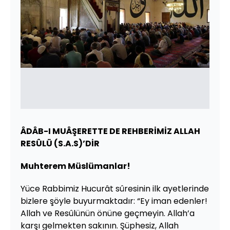
ÂDÂB-I MUÂŞERETTE DE REHBERİMİZ ALLAH
RESÛLÜ (S.A.S)’DİR
Muhterem Müslümanlar!
Yüce Rabbimiz Hucurât sûresinin ilk ayetlerinde
bizlere şöyle buyurmaktadır: “Ey iman edenler!
Allah ve Resûlünün önüne geçmeyin. Allah’a
karşı gelmekten sakının. Şüphesiz, Allah