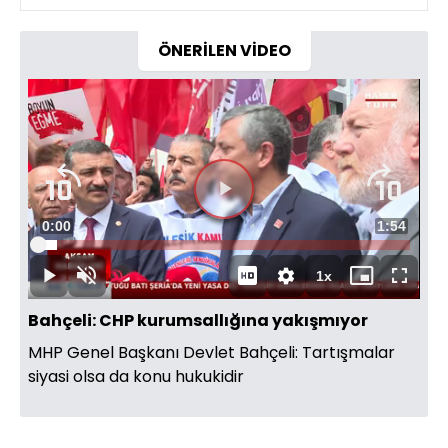
ÖNERİLEN VİDEO
Videoyu
Süre
0:00
Toplam
1:54
Oynat
Yüklendi
:
5.21%
Süre
1x
Oynat
Sesi
Oynatma
Mini
Tam
Aç
Hızı
oynatıcı
Ekran
Bahçeli: CHP kurumsallığına yakışmıyor
MHP Genel Başkanı Devlet Bahçeli: Tartışmalar
siyasi olsa da konu hukukidir