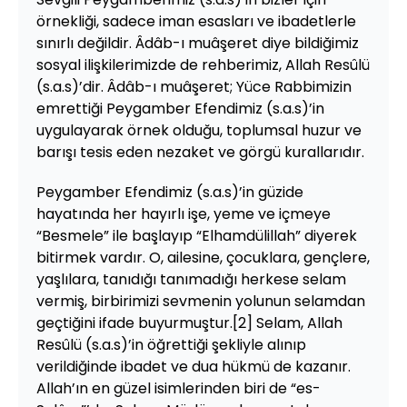
örnekliği, sadece iman esasları ve ibadetlerle
sınırlı değildir. Âdâb-ı muâşeret diye bildiğimiz
sosyal ilişkilerimizde de rehberimiz, Allah Resûlü
(s.a.s)’dir. Âdâb-ı muâşeret; Yüce Rabbimizin
emrettiği Peygamber Efendimiz (s.a.s)’in
uygulayarak örnek olduğu, toplumsal huzur ve
barışı tesis eden nezaket ve görgü kurallarıdır.
Peygamber Efendimiz (s.a.s)’in güzide
hayatında her hayırlı işe, yeme ve içmeye
“Besmele” ile başlayıp “Elhamdülillah” diyerek
bitirmek vardır. O, ailesine, çocuklara, gençlere,
yaşlılara, tanıdığı tanımadığı herkese selam
vermiş, birbirimizi sevmenin yolunun selamdan
geçtiğini ifade buyurmuştur.[2] Selam, Allah
Resûlü (s.a.s)’in öğrettiği şekliyle alınıp
verildiğinde ibadet ve dua hükmü de kazanır.
Allah’ın en güzel isimlerinden biri de “es-