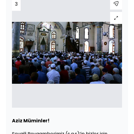
3
Aziz Müminler!
Sevgili Peygamberimiz (s.a.s)’in bizler için