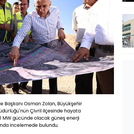
iye Başkanı Osman Zolan, Büyükşehir
dürlüğü'nün Çivril ilçesinde hayata
90 MW gücünde olacak güneş enerji
landa incelemede bulundu.