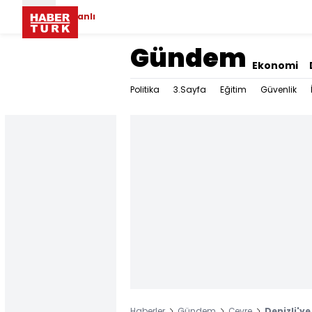
Canlı
Gündem
Ekonomi
Politika
3.Sayfa
Eğitim
Güvenlik
Haberler
Gündem
Çevre
Denizli'ye