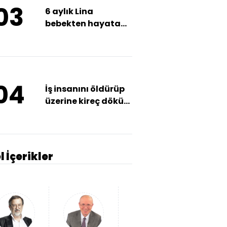
03
6 aylık Lina
bebekten hayata
veda!
04
İş insanını öldürüp
üzerine kireç döküp
gömmüşler!
l İçerikler