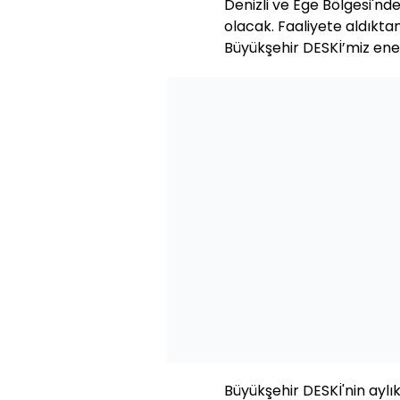
Denizli ve Ege Bölgesi'nd
olacak. Faaliyete aldıkta
Büyükşehir DESKİ’miz ene
Büyükşehir DESKİ'nin aylı