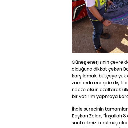
Güneş enerjisinin çevre do
olduğuna dikkat çeken Baş
karşılamak, bütçeye yük 
zamanda enerjide dış tica
nebze olsun azaltarak ül
bir yatırım yapmaya karar
İhale sürecinin tamamlanı
Başkan Zolan, "İnşallah 
santralimiz kurulmuş olac