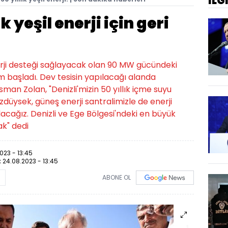
İLG
ık yeşil enerji için geri
nerji desteği sağlayacak olan 90 MW gücündeki
yım başladı. Dev tesisin yapılacağı alanda
n Zolan, "Denizli'mizin 50 yıllık içme suyu
özdüysek, güneş enerji santralimizle de enerji
olacağız. Denizli ve Ege Bölgesi'ndeki en büyük
ak" dedi
023 - 13:45
:
24.08.2023 - 13:45
ABONE OL