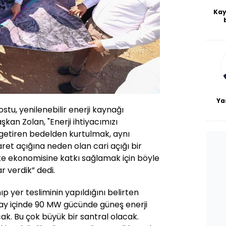
Kay
De
haf
a
bl
Ya
stu, yenilenebilir enerji kaynağı
kan Zolan, "Enerji ihtiyacımızı
getiren bedelden kurtulmak, aynı
ret açığına neden olan cari açığı bir
ke ekonomisine katkı sağlamak için böyle
 verdik” dedi.
p yer tesliminin yapıldığını belirten
8 ay içinde 90 MW gücünde güneş enerji
ak. Bu çok büyük bir santral olacak.