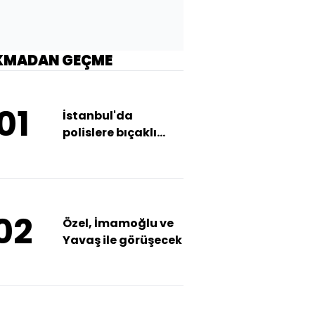
KMADAN GEÇME
01
İstanbul'da
polislere bıçaklı
saldırı!
02
Özel, İmamoğlu ve
Yavaş ile görüşecek