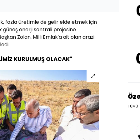
ak, fazla üretimle de gelir elde etmek için
güneş enerji santrali projesine
şkan Zolan, Milli Emlak'a ait olan arazi
ledi.
ALİMİZ KURULMUŞ OLACAK"
Öze
TÜMÜ