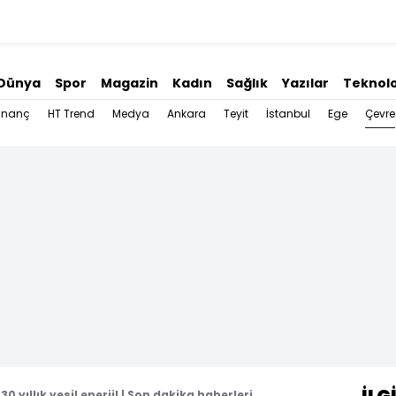
Dünya
Spor
Magazin
Kadın
Sağlık
Yazılar
Teknolo
Çevre
İnanç
HT Trend
Medya
Ankara
Teyit
İstanbul
Ege
 30 yıllık yeşil enerji! | Son dakika haberleri