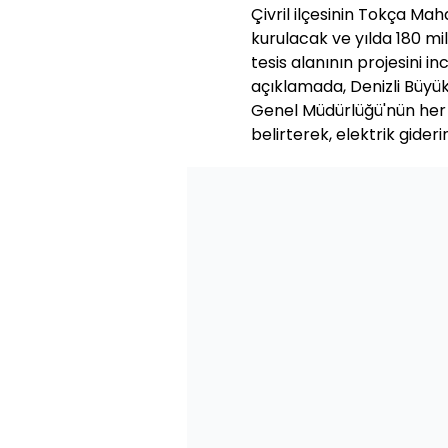
Çivril ilçesinin Tokça Ma
kurulacak ve yılda 180 m
tesis alanının projesini 
açıklamada, Denizli Büyük
Genel Müdürlüğü'nün her y
belirterek, elektrik gider