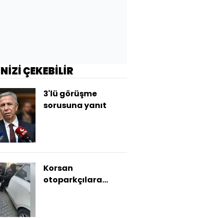
İNİZİ ÇEKEBİLİR
3'lü görüşme
sorusuna yanıt
Korsan
otoparkçılara
suçüstü!