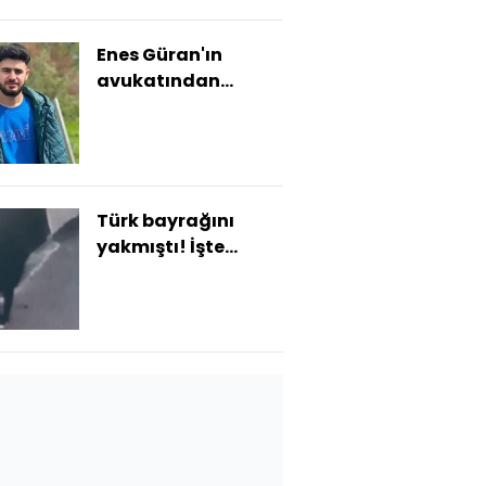
Enes Güran'ın
avukatından
istinaf başvurusu
Türk bayrağını
yakmıştı! İşte
istenen ceza!