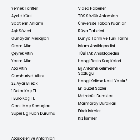
Yemek Tarifleri
Video Haberler
Ayetel Kürsi
TDK Sözlük Anlamları
Saatlerin Anlamı
Üniversite Taban Puanları
Aşk Sözleri
Rüya Tabirleri
Günaydın Mesajları
Dünya Tarihi ve Türk Tarihi
Gram Altın
İslam Ansiklopedisi
Çeyrek Altın
TÜBİTAK Ansiklopedisi
Yarım Altın
Hangi Besin Kaç Kalori
Ata Altın
Eş Anlamlı Kelimeler
Sözlüğü
Cumhuriyet Altını
Hangi Kelime Nasıl Yazılır?
22 Ayar Bilezik
En Güzel Sözler
1 Dolar Kaç TL
Metrobüs Durakları
1 Euro Kaç TL
Marmaray Durakları
Canlı Maç Sonuçları
Erkek İsimleri
Süper Lig Puan Durumu
Kız İsimleri
Atasözleri ve Anlamları