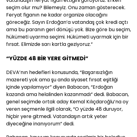
vatandaşın feryat figan ettiğini görüyoruz. Erken
seçim olur mu? Bilemeyiz. Onu zaman gösterecek.
Feryat figanın ne kadar organize olacağını
göreceğiz. Sayın Erdoğan’a vatandaş çok kredi açtı
ama bu paranın geri dönüşü yok. Bize göre bu seçim,
hükümeti uyarma seçimi. Hükümeti uyarmak için bir
fırsat. Elimizde sarı kartla geziyoruz.”
“YÜZDE 48 BİR YERE GİTMEDİ”
DEVA’nın hedefleri konusunda, “Başarısızlığın
mazereti yok ama şu anda siyaset fırsat eşitliği
içinde yapılamıyor” diyen Babacan, “Erdoğan
kazandı ama helalinden kazanmadı” dedi. Babacan,
genel seçimde ortak aday Kemal Kılıçdaroğlu’na oy
veren seçmenle ilgili olarak, “O yüzde 48 duruyor,
hiçbir yere gitmedi. Vatandaşın artık yeter
diyeceğine inanıyorum” dedi.