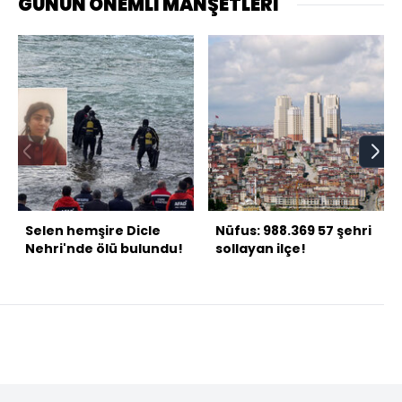
GÜNÜN ÖNEMLİ MANŞETLERİ
Selen hemşire Dicle
Nüfus: 988.369 57 şehri
Nehri'nde ölü bulundu!
sollayan ilçe!