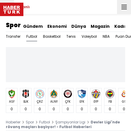
Canlı
Spor
Gündem
Ekonomi
Dünya
Magazin
Kadın
Futbol
Transfer
Basketbol
Tenis
Voleybol
NBA
Puan Du
ASF
BJK
ÇRZ
ALNY
ÇFK
EFK
EYP
FB
GS
0
0
0
0
0
0
0
0
0
Haberler
Spor
Futbol
Şampiyonlar Ligi
Devler Ligi'nde
rövanş maçları başlıyor! - Futbol Haberleri