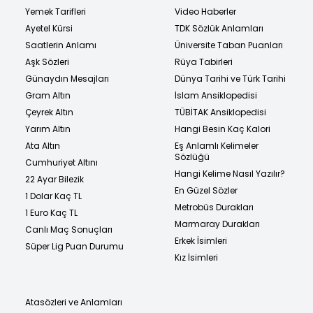
Yemek Tarifleri
Video Haberler
Ayetel Kürsi
TDK Sözlük Anlamları
Saatlerin Anlamı
Üniversite Taban Puanları
Aşk Sözleri
Rüya Tabirleri
Günaydın Mesajları
Dünya Tarihi ve Türk Tarihi
Gram Altın
İslam Ansiklopedisi
Çeyrek Altın
TÜBİTAK Ansiklopedisi
Yarım Altın
Hangi Besin Kaç Kalori
Ata Altın
Eş Anlamlı Kelimeler
Sözlüğü
Cumhuriyet Altını
Hangi Kelime Nasıl Yazılır?
22 Ayar Bilezik
En Güzel Sözler
1 Dolar Kaç TL
Metrobüs Durakları
1 Euro Kaç TL
Marmaray Durakları
Canlı Maç Sonuçları
Erkek İsimleri
Süper Lig Puan Durumu
Kız İsimleri
Atasözleri ve Anlamları