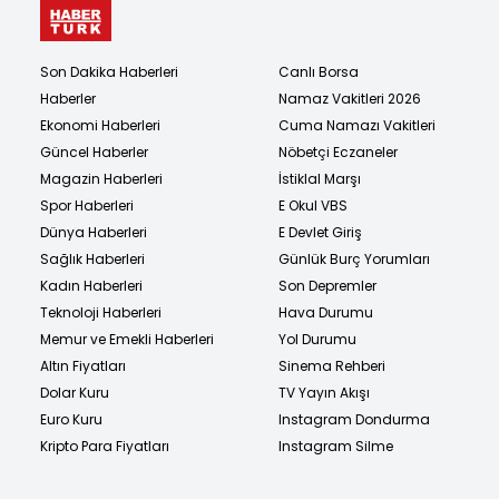
Son Dakika Haberleri
Canlı Borsa
Haberler
Namaz Vakitleri 2026
Ekonomi Haberleri
Cuma Namazı Vakitleri
Güncel Haberler
Nöbetçi Eczaneler
Magazin Haberleri
İstiklal Marşı
Spor Haberleri
E Okul VBS
Dünya Haberleri
E Devlet Giriş
Sağlık Haberleri
Günlük Burç Yorumları
Kadın Haberleri
Son Depremler
Teknoloji Haberleri
Hava Durumu
Memur ve Emekli Haberleri
Yol Durumu
Altın Fiyatları
Sinema Rehberi
Dolar Kuru
TV Yayın Akışı
Euro Kuru
Instagram Dondurma
Kripto Para Fiyatları
Instagram Silme