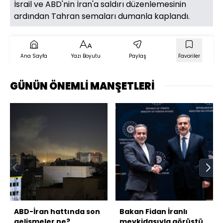
İsrail ve ABD'nin İran'a saldırı düzenlemesinin
ardından Tahran semaları dumanla kaplandı.
Ana Sayfa
Yazı Boyutu
Paylaş
Favoriler
GÜNÜN ÖNEMLİ MANŞETLERİ
ABD-İran hattında son
Bakan Fidan İranlı
gelişmeler ne?
mevkidaşıyla görüştü