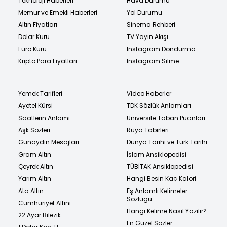
Teknoloji Haberleri
Hava Durumu
Memur ve Emekli Haberleri
Yol Durumu
Altın Fiyatları
Sinema Rehberi
Dolar Kuru
TV Yayın Akışı
Euro Kuru
Instagram Dondurma
Kripto Para Fiyatları
Instagram Silme
Yemek Tarifleri
Video Haberler
Ayetel Kürsi
TDK Sözlük Anlamları
Saatlerin Anlamı
Üniversite Taban Puanları
Aşk Sözleri
Rüya Tabirleri
Günaydın Mesajları
Dünya Tarihi ve Türk Tarihi
Gram Altın
İslam Ansiklopedisi
Çeyrek Altın
TÜBİTAK Ansiklopedisi
Yarım Altın
Hangi Besin Kaç Kalori
Ata Altın
Eş Anlamlı Kelimeler
Sözlüğü
Cumhuriyet Altını
Hangi Kelime Nasıl Yazılır?
22 Ayar Bilezik
En Güzel Sözler