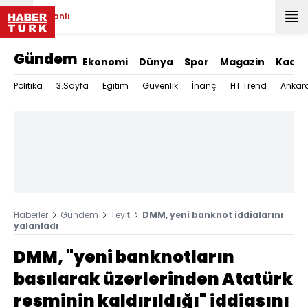
Canlı
Gündem
Ekonomi
Dünya
Spor
Magazin
Kadın
Politika
3.Sayfa
Eğitim
Güvenlik
İnanç
HT Trend
Ankar
Haberler
Gündem
Teyit
DMM, yeni banknot iddialarını
yalanladı
DMM, "yeni banknotların
basılarak üzerlerinden Atatürk
resminin kaldırıldığı" iddiasını