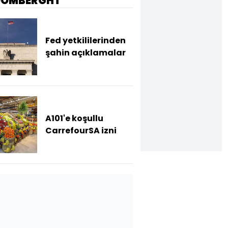
OOMBERGHT
Fed yetkililerinden
şahin açıklamalar
A101'e koşullu
CarrefourSA izni