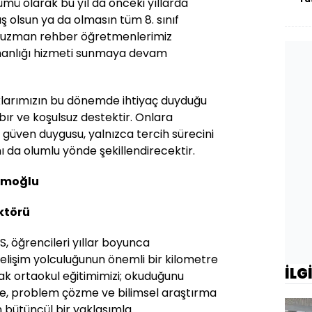
ümü olarak bu yıl da önceki yıllarda
ış olsun ya da olmasın tüm 8. sınıf
a uzman rehber öğretmenlerimiz
şmanlığı hizmeti sunmaya devam
klarımızın bu dönemde ihtiyaç duyduğu
bır ve koşulsuz destektir. Onlara
güven duygusu, yalnızca tercih sürecini
ı da olumlu yönde şekillendirecektir.
imoğlu
ektörü
S, öğrencileri yıllar boyunca
elişim yolculuğunun önemli bir kilometre
İLG
rak ortaokul eğitimimizi; okuduğunu
e, problem çözme ve bilimsel araştırma
 bütüncül bir yaklaşımla