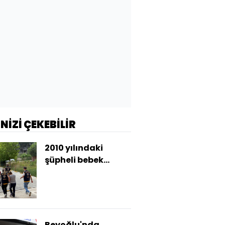
İNİZİ ÇEKEBİLİR
2010 yılındaki
şüpheli bebek
ölümü aydınlatıldı!
Anne ve kardeşi
gözaltında
Beyoğlu'nda