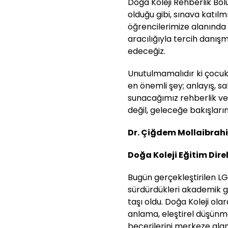
Doğa Koleji Rehberlik Böl
olduğu gibi, sınava katılm
öğrencilerimize alanınd
aracılığıyla tercih danı
edeceğiz.
Unutulmamalıdır ki çocu
en önemli şey; anlayış, sa
sunacağımız rehberlik ve 
değil, geleceğe bakışların
Dr. Çiğdem Mollaibrah
Doğa Koleji Eğitim Dir
Bugün gerçekleştirilen LG
sürdürdükleri akademik g
taşı oldu. Doğa Koleji ola
anlama, eleştirel düşünm
becerilerini merkeze alan