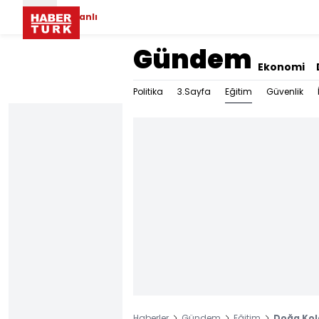
Canlı
Gündem
Ekonomi
Eğitim
Politika
3.Sayfa
Güvenlik
Haberler
Gündem
Eğitim
Doğa Kole