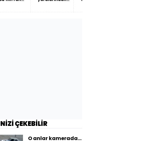
ve Türkiye
kadın sağlığına
uzanan bir
hikâye…
İNİZİ ÇEKEBİLİR
O anlar kamerada...