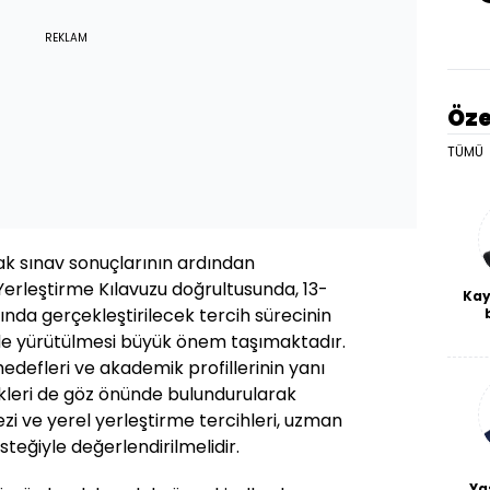
REKLAM
Öze
TÜMÜ
k sınav sonuçlarının ardından
erleştirme Kılavuzu doğrultusunda, 13-
Kay
nda gerçekleştirilecek tercih sürecinin
De
kilde yürütülmesi büyük önem taşımaktadır.
haf
 hedefleri ve akademik profillerinin yanı
a
bl
tikleri de göz önünde bulundurularak
i ve yerel yerleştirme tercihleri, uzman
eğiyle değerlendirilmelidir.
Ya