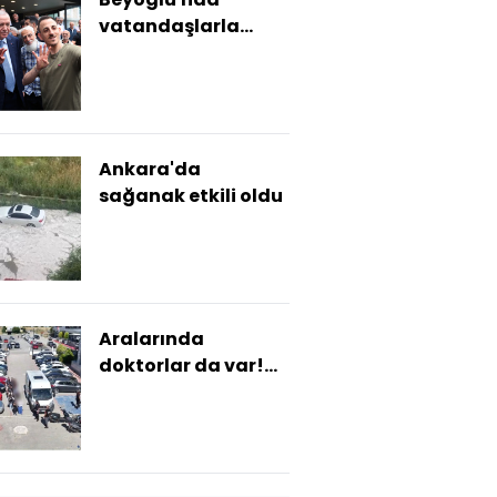
vatandaşlarla
buluştu
Ankara'da
sağanak etkili oldu
Aralarında
doktorlar da var!
Sahte rapora 13
tutuklama!