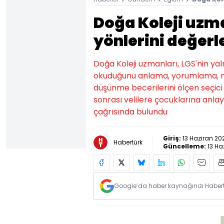
Doğa Koleji uzma
yönlerini değerl
Doğa Koleji uzmanları, LGS'nin yaln
okuduğunu anlama, yorumlama, mu
düşünme becerilerini ölçen seçici 
sonrası velilere çocuklarına anlay
çağrısında bulundu
Giriş:
13 Haziran 202
Habertürk
Güncelleme:
13 Ha
Google’da haber kaynağınızı Habertü