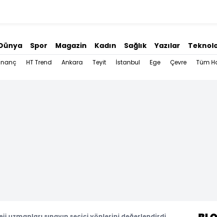
Dünya
Spor
Magazin
Kadın
Sağlık
Yazılar
Teknolo
İnanç
HT Trend
Ankara
Teyit
İstanbul
Ege
Çevre
Tüm Ha
ji uzmanları sınavın seçici yönlerini değerlendirdi