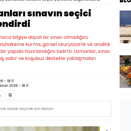
BL
nları sınavın seçici
endirdi
ızca bilgiye dayalı bir sınav olmadığını;
hakeme kurma, görsel okuryazarlık ve analitik
bir yapıda hazırlandığını belirtti. Uzmanlar, sınav
ış, sabır ve koşulsuz destekle yaklaşmaları
6 - 18:11
ziran 2026 - 18:11
rk olarak seçmek için tıklayın