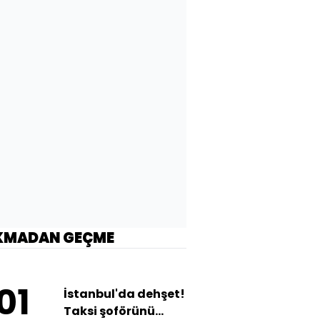
KMADAN GEÇME
01
İstanbul'da dehşet!
Taksi şoförünü