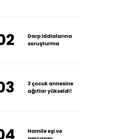
yumrukla öldürdü!
02
Darp iddialarına
soruşturma
03
3 çocuk annesine
ağıtlar yükseldi!
04
Hamile eşi ve
amcasını