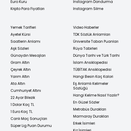
Euro Kuru
Instagram Dondurma
Kripto Para Fiyatları
Instagram Silme
Yemek Tarifleri
Video Haberler
Ayetel Kürsi
TDK Sözlük Anlamları
Saatlerin Anlamı
Üniversite Taban Puanları
Aşk Sözleri
Rüya Tabirleri
Günaydın Mesajları
Dünya Tarihi ve Türk Tarihi
Gram Altın
İslam Ansiklopedisi
Çeyrek Altın
TÜBİTAK Ansiklopedisi
Yarım Altın
Hangi Besin Kaç Kalori
Ata Altın
Eş Anlamlı Kelimeler
Sözlüğü
Cumhuriyet Altını
Hangi Kelime Nasıl Yazılır?
22 Ayar Bilezik
En Güzel Sözler
1 Dolar Kaç TL
Metrobüs Durakları
1 Euro Kaç TL
Marmaray Durakları
Canlı Maç Sonuçları
Erkek İsimleri
Süper Lig Puan Durumu
Kız İsimleri