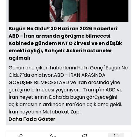
Yüklendi
:
12.29%
Sesi
Oynatma
720
Aç
Hızı
Bugün Ne Oldu? 30 Haziran 2026 haberleri:
ABD - İran arasında görüşme bilmecesi,
Kabinede gündem NATO Zirvesi ve en düşük
emekli aylığı, Bahçeli: Askeri hastaneler
açılmalı
Günün öne çıkan haberlerini Helin Genç "Bugün Ne
Oldu?"da anlatıyor.ABD - İRAN ARASINDA
GÖRÜŞME BİLMECESİ ABD ve İran arasında yine
görüşme bilmecesi yaşanıyor... Trump'ın ABD ve
İran heyetlerinin Doha'da bugün görüşeceğini
açıklamasının ardından İran'dan açıklama geldi.
İran heyetinin Mutabakat Zap...
Daha Fazla Göster