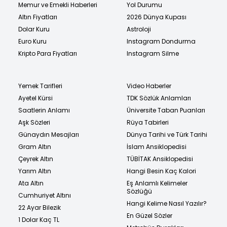
Memur ve Emekli Haberleri
Yol Durumu
Altın Fiyatları
2026 Dünya Kupası
Dolar Kuru
Astroloji
Euro Kuru
Instagram Dondurma
Kripto Para Fiyatları
Instagram Silme
Yemek Tarifleri
Video Haberler
Ayetel Kürsi
TDK Sözlük Anlamları
Saatlerin Anlamı
Üniversite Taban Puanları
Aşk Sözleri
Rüya Tabirleri
Günaydın Mesajları
Dünya Tarihi ve Türk Tarihi
Gram Altın
İslam Ansiklopedisi
Çeyrek Altın
TÜBİTAK Ansiklopedisi
Yarım Altın
Hangi Besin Kaç Kalori
Ata Altın
Eş Anlamlı Kelimeler
Sözlüğü
Cumhuriyet Altını
Hangi Kelime Nasıl Yazılır?
22 Ayar Bilezik
En Güzel Sözler
1 Dolar Kaç TL