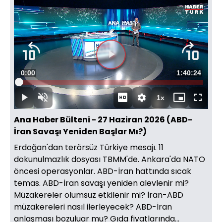
Süre
0:00
Toplam
1:40:24
Yüklendi
:
0.16%
Süre
1x
Duraklat
Sesi
Oynatma
Mini
Tam
Aç
Hızı
oynatıcı
Ekran
Ana Haber Bülteni - 27 Haziran 2026 (ABD-
İran Savaşı Yeniden Başlar Mı?)
Erdoğan'dan terörsüz Türkiye mesajı. 11
dokunulmazlık dosyası TBMM'de. Ankara'da NATO
öncesi operasyonlar. ABD-İran hattında sıcak
temas. ABD-İran savaşı yeniden alevlenir mi?
Müzakereler olumsuz etkilenir mi? İran-ABD
müzakereleri nasıl ilerleyecek? ABD-İran
anlaşması bozuluar mu? Gıda fiyatlarında...