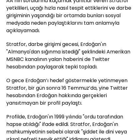
AA’nın sorularına kaçamak yanıtlar veren Stratfor
yetkilileri, uçağı hızla nasıl tespit ettiklerini ve darbe
girişiminin yaşandığı bir ortamda bunları sosyal
medyada neden paylaştıklarını tam anlamıyla
açıklayamadı.
Stratfor, darbe girişimi gecesi, Erdoğan'ın
"Almanya'dan sığınma istediği" şeklindeki Amerikan
MSNBC kanalının yalan haberini de Twitter
hesabından paylaşarak tepki topladı.
O gece Erdoğan’ı hedef göstermekle yetinmeyen
Stratfor, bir gün sonra 16 Temmuz’da, yine Twitter
hesabından Erdoğan hakkında gerçekleri
yansıtmayan bir profil paylaştı.
Profilde, Erdoğan'ın 1999 yılında "ordu tarafından
hapse atıldığı" ifade edildi. Stratfor, Erdoğan'ın
mahkumiyetinin sebebi olarak "şiddet ile dini veya
ırksal nefreti teşvik ettiği" iddiasını gösterdi.