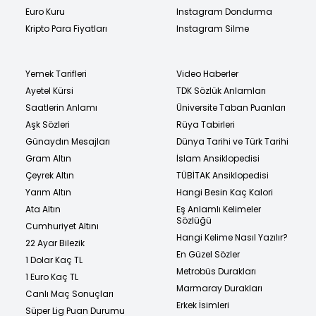
Euro Kuru
Instagram Dondurma
Kripto Para Fiyatları
Instagram Silme
Yemek Tarifleri
Video Haberler
Ayetel Kürsi
TDK Sözlük Anlamları
Saatlerin Anlamı
Üniversite Taban Puanları
Aşk Sözleri
Rüya Tabirleri
Günaydın Mesajları
Dünya Tarihi ve Türk Tarihi
Gram Altın
İslam Ansiklopedisi
Çeyrek Altın
TÜBİTAK Ansiklopedisi
Yarım Altın
Hangi Besin Kaç Kalori
Ata Altın
Eş Anlamlı Kelimeler
Sözlüğü
Cumhuriyet Altını
Hangi Kelime Nasıl Yazılır?
22 Ayar Bilezik
En Güzel Sözler
1 Dolar Kaç TL
Metrobüs Durakları
1 Euro Kaç TL
Marmaray Durakları
Canlı Maç Sonuçları
Erkek İsimleri
Süper Lig Puan Durumu