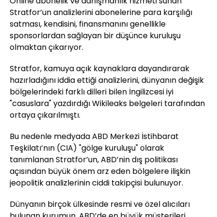
Online abonelik ve danışmanlık hizmeti sunan
Stratfor’un analizlerini abonelerine para karşılığı
satması, kendisini, finansmanını genellikle
sponsorlardan sağlayan bir düşünce kuruluşu
olmaktan çıkarıyor.
Stratfor, kamuya açık kaynaklara dayandırarak
hazırladığını iddia ettiği analizlerini, dünyanın değişik
bölgelerindeki farklı dilleri bilen İngilizcesi iyi
"casuslara" yazdırdığı Wikileaks belgeleri tarafından
ortaya çıkarılmıştı.
Bu nedenle medyada ABD Merkezi İstihbarat
Teşkilatı’nın (CIA) "gölge kuruluşu" olarak
tanımlanan Stratfor’un, ABD’nin dış politikası
açısından büyük önem arz eden bölgelere ilişkin
jeopolitik analizlerinin ciddi takipçisi bulunuyor.
Dünyanın birçok ülkesinde resmi ve özel alıcıları
bulunan kurumun, ABD’de en büyük müşterileri