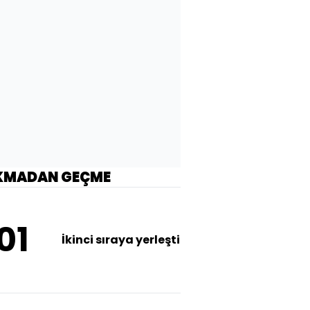
KMADAN GEÇME
01
İkinci sıraya yerleşti