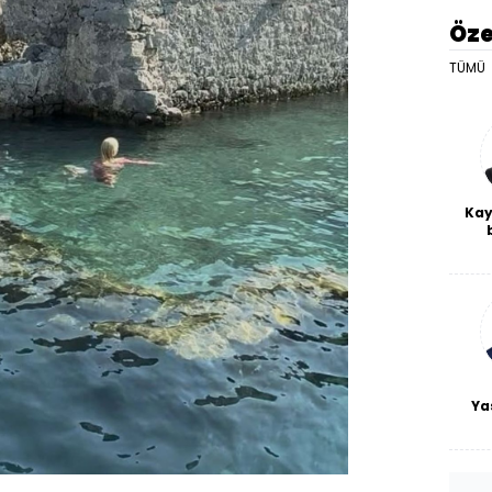
Öze
TÜMÜ
Kay
De
haf
a
bl
Ya