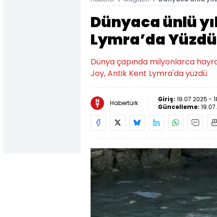
Dünyaca ünlü yıl
Lymra’da Yüzdü
Dünya çapında milyonlarca hayra
Joy, Antik Kent Lymra'da yüzdü
Giriş:
19.07.2025 - 
Habertürk
Güncelleme:
19.07