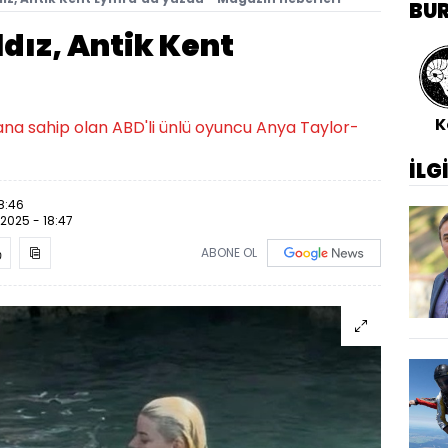
BU
dız, Antik Kent
K
na sahip olan ABD'li ünlü oyuncu Anya Taylor-
İLG
18:46
.2025 - 18:47
ABONE OL