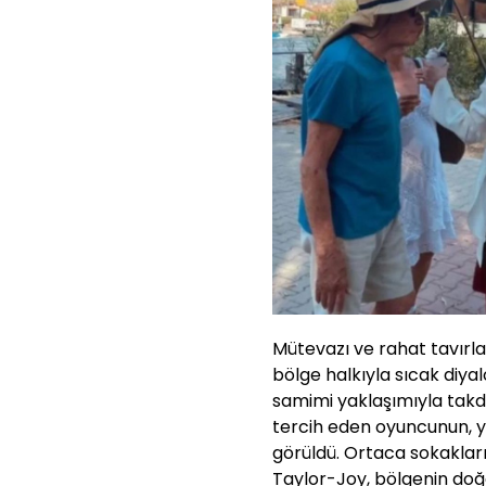
Mütevazı ve rahat tavırl
bölge halkıyla sıcak diya
samimi yaklaşımıyla takdi
tercih eden oyuncunun, y
görüldü. Ortaca sokaklar
Taylor-Joy, bölgenin doğal