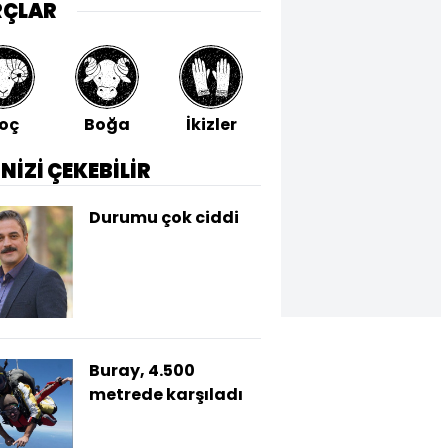
RÇLAR
oç
Boğa
İkizler
Yengeç
Aslan
İNİZİ ÇEKEBİLİR
Durumu çok ciddi
Buray, 4.500
metrede karşıladı