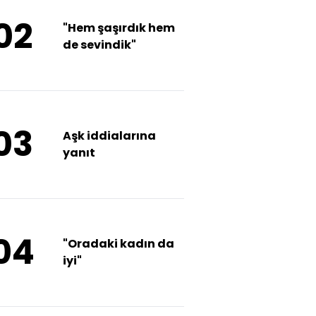
02
"Hem şaşırdık hem
de sevindik"
03
Aşk iddialarına
yanıt
04
"Oradaki kadın da
iyi"