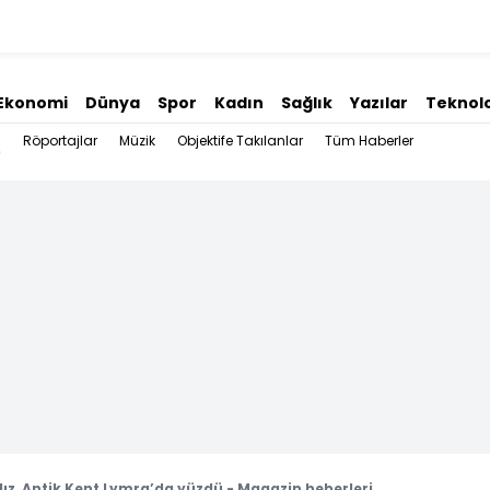
Ekonomi
Dünya
Spor
Kadın
Sağlık
Yazılar
Teknolo
Röportajlar
Müzik
Objektife Takılanlar
Tüm Haberler
ız, Antik Kent Lymra’da yüzdü - Magazin heberleri