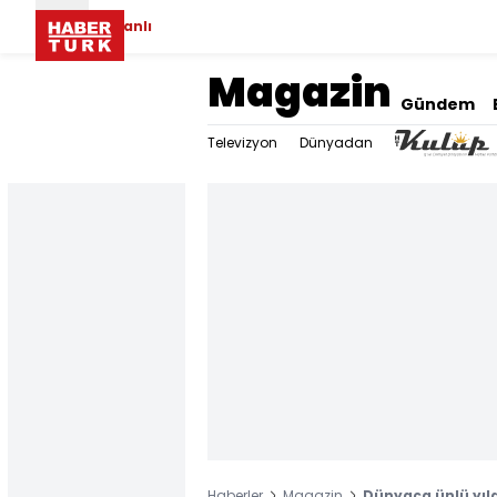
Canlı
Magazin
Gündem
Televizyon
Dünyadan
Haberler
Magazin
Dünyaca ünlü yıld