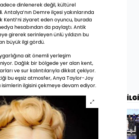
sadece dinlenerek değil, kültürel
i. Antalya’nın Demre ilçesi yakınlarında
ik Kenti’ni ziyaret eden oyuncu, burada
medya hesabından da paylaştı. Antik
ye girerek serinleyen ünlü yıldızın bu
an büyük ilgi gördü.
uygarlığına ait önemli yerleşim
liniyor. Dağlık bir bölgede yer alan kent,
rları ve sur kalıntılarıyla dikkat çekiyor.
çtiği bu eşsiz atmosfer, Anya Taylor-Joy
 isimlerin ilgisini çekmeye devam ediyor.
İLG