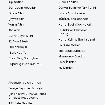
Aşk Sözleri
Rüya Tabirleri
Günaydın Mesajları
Dünya Tarihi ve Türk Tarihi
Gram Altın
İslam Ansiklopedisi
Çeyrek Altın
TÜBİTAK Ansiklopedisi
Yarım Altın
Hangi Besin Kaç Kalori
Ata Altın
Eş Anlamlı Kelimeler
Sözlüğü
Cumhuriyet Altını
Hangi Kelime Nasıl Yazılır?
22 Ayar Bilezik
En Güzel Sözler
1 Dolar Kaç TL
Metrobüs Durakları
1 Euro Kaç TL
Marmaray Durakları
Canlı Maç Sonuçları
Erkek İsimleri
Süper Lig Puan Durumu
Kız İsimleri
Atasözleri ve Anlamları
Türkçe Deyimler Sözlüğü
Çin Takvimi 2026 ve Bebek
Cinsiyeti Hesaplama
İETT Sefer Saatleri