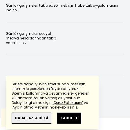
Günlük gelişmeleri takip edebilmek için habertürk uygulamasını
indirin
Günlük gelişmeleri sosyal
medya hesaplarından takip
edebilirsiniz.
Sizlere daha iyi bir hizmet sunabilmek için
sitemizde çerezlerden faydalanıyoruz.
Sitemizi kullanmaya devam ederek çerezleri
Powered by
Translate
kullanmamıza izin vermiş oluyorsunuz.
Detaylı bilgi almak için
‘Çerez Politikasını’
ve
‘Aydınlatma Metnini’
inceleyebilirsiniz.
Bu çeviride
Google Translete
kullanılmıştır.
Anlam ve çeviri hatalarından
haberturk.com
DAHA FAZLA BİLGİ
KABUL ET
sorumlu değildir.