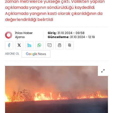
zaman metrelerce yükseğe çıktı. Valilikten yapılan
açıklamada yangının söndürüldüğü kaydedildi.
Açıklamada yangının kasti olarak çıkarıldığının da
değerlendirildiği belirtildi
İhlas Haber
Giriş:
31.10.2024 - 09:58
Ajansı
Güncelleme:
31.10.2024 - 12:19
ABONE OL