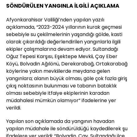
SÖNDÜRÜLEN YANGINLA İLGİLİ AÇIKLAMA
Afyonkarahisar Valiliği’nden yapılan yazılı
açıklamada, “2023-2024 yıllarının kurak geçmesi
sebebiyle su çekilmelerinin yaşandığı gölde, kasti
olarak çıkarıldığı değerlendirilen yangınlarla ilgili
ekipler çalışmalarına devam ediyor. Sultandağı
Oğuz Tepesi Karşısı, Eşektepe Mevkii, Çay Eber
Köyü, Bolvadin Ağılönü, Derekarabağ, Ortakarabağ
köylerine yakın mevkiilerde meydana gelen
yangınlara; alanın büyük olması, göle çok fazla giriş
çıkış noktasının bulunması ve tabanın bataklık
olması sebebiyle itfaiye ekiplerinin karadan
müdahalesi mümkün olamıyor” ifadelerine yer
verildi.
Yapılan son açıklamada da yangının havadan
yapılan müdahale ile söndürüldüğü kaydedilerek şu
ifadelere yer verildi: “Bolvadin, Çay, Sultandağı ilçe