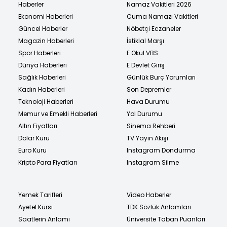
Haberler
Namaz Vakitleri 2026
Ekonomi Haberleri
Cuma Namazı Vakitleri
Güncel Haberler
Nöbetçi Eczaneler
Magazin Haberleri
İstiklal Marşı
Spor Haberleri
E Okul VBS
Dünya Haberleri
E Devlet Giriş
Sağlık Haberleri
Günlük Burç Yorumları
Kadın Haberleri
Son Depremler
Teknoloji Haberleri
Hava Durumu
Memur ve Emekli Haberleri
Yol Durumu
Altın Fiyatları
Sinema Rehberi
Dolar Kuru
TV Yayın Akışı
Euro Kuru
Instagram Dondurma
Kripto Para Fiyatları
Instagram Silme
Yemek Tarifleri
Video Haberler
Ayetel Kürsi
TDK Sözlük Anlamları
Saatlerin Anlamı
Üniversite Taban Puanları