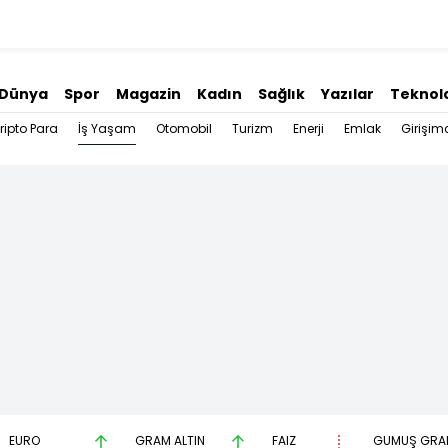
Dünya
Spor
Magazin
Kadın
Sağlık
Yazılar
Teknolo
İş Yaşam
ripto Para
Otomobil
Turizm
Enerji
Emlak
Girişimc
EURO
GRAM ALTIN
FAİZ
GÜMÜŞ GRA