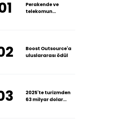
01
Perakende ve
telekomun
görünümü ne?
02
Boost Outsource'a
uluslararası ödül
03
2025'te turizmden
63 milyar dolar
bekleniyor