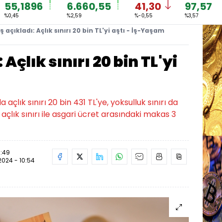
55,1896
6.660,55
41,30
97,57
%0,45
%2,59
%-0,55
%3,57
ş açıkladı: Açlık sınırı 20 bin TL'yi aştı - İş-Yaşam
Açlık sınırı 20 bin TL'yi
açlık sınırı 20 bin 431 TL'ye, yoksulluk sınırı da
açlık sınırı ile asgari ücret arasındaki makas 3
0:49
.2024 - 10:54