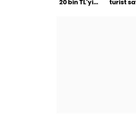
20 bin TL'yi
turist sa
aştı
beklenti
yükseldi