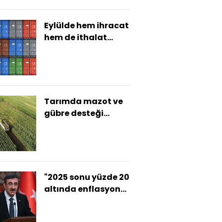
Eylülde hem ihracat
hem de ithalat
düştü
Tarımda mazot ve
gübre desteği
artırıldı
"2025 sonu yüzde 20
altında enflasyon
hedefliyoruz"