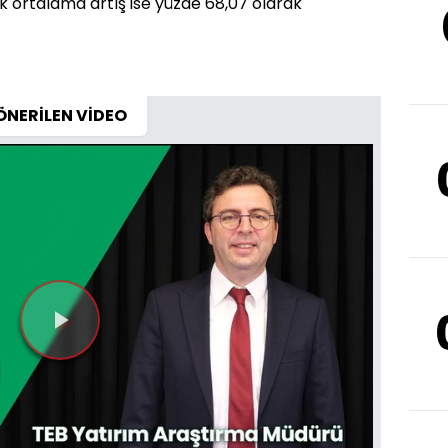
ık ortalama artış ise yüzde 68,07 olarak
ÖNERİLEN VİDEO
Videoyu
Oynat