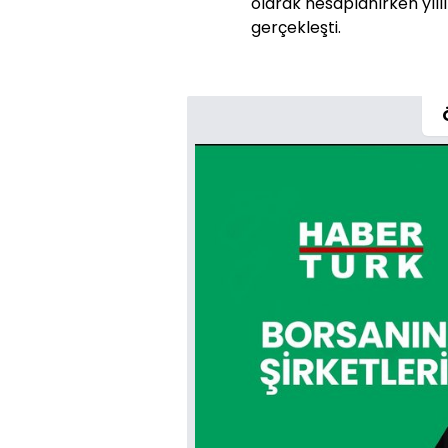
olarak hesaplanırken yıll
gerçekleşti.