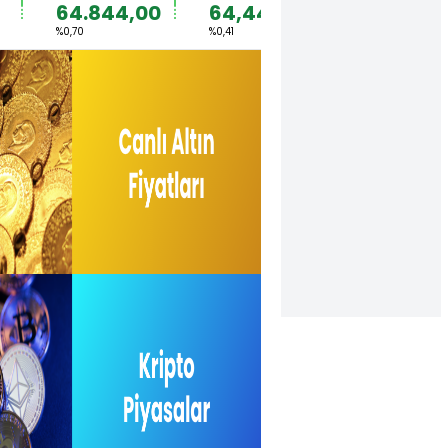
64.844,00
64,4492
1,1567
%0,70
%0,41
%0,36