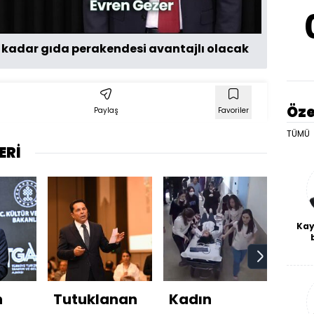
a kadar gıda perakendesi avantajlı olacak
Öze
Paylaş
Favoriler
TÜMÜ
ERİ
Kay
De
haf
a
bl
n
Tutuklanan
Kadın
3