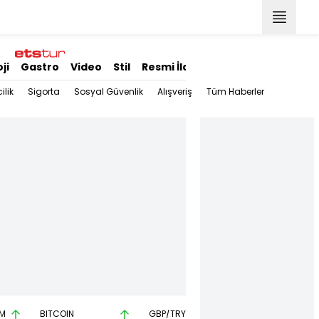
ji
Gastro
Video
Stil
Resmi İlanlar
ilik
Sigorta
Sosyal Güvenlik
Alışveriş
Tüm Haberler
M
BITCOIN
GBP/TRY
EUR/USD