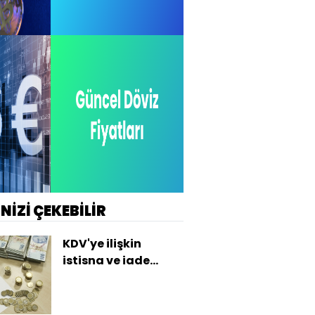
İNİZİ ÇEKEBİLİR
KDV'ye ilişkin
istisna ve iade
uygulamalarında
değişiklik