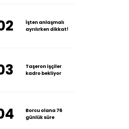
02
İşten anlaşmalı
ayrılırken dikkat!
03
Taşeron işçiler
kadro bekliyor
04
Borcu olana 76
günlük süre