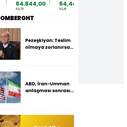
64.844,00
64,4492
1,1567
%0,70
%0,41
%0,36
OOMBERGHT
Pezeşkiyan: Teslim
olmaya zorlanırsak
savaşırız, boyun
eğmeyiz
ABD, İran-Umman
anlaşması sonrası
ablukayı
kaldıracak