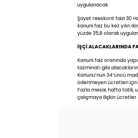
uygulanacak.
Şayet reeskont faizi 30 H
kanuni faiz bu kez yılın ik
yüzde 35,8 olarak uygula
İŞÇİ ALACAKLARINDA F
Kanuni faiz oranında yapıl
tazminatı gibi alacaklar
Kanunu’nun 34’üncü madde
ödenmeyen ücretleri için
Fazla mesai, hafta tatili,
çalışmaya ilişkin ücretler