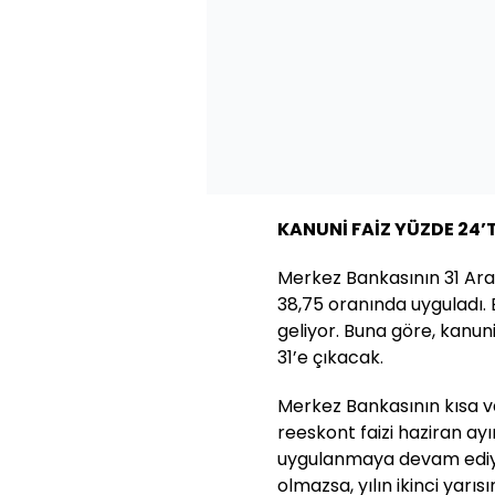
KANUNİ FAİZ YÜZDE 24’T
Merkez Bankasının 31 Aral
38,75 oranında uyguladı. 
geliyor. Buna göre, kanun
31’e çıkacak.
Merkez Bankasının kısa va
reeskont faizi haziran a
uygulanmaya devam ediyor.
olmazsa, yılın ikinci yarı