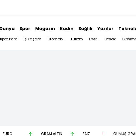
Dünya
Spor
Magazin
Kadın
Sağlık
Yazılar
Teknolo
ripto Para
İş Yaşam
Otomobil
Turizm
Enerji
Emlak
Girişimc
EURO
GRAM ALTIN
FAİZ
GÜMÜŞ GRA