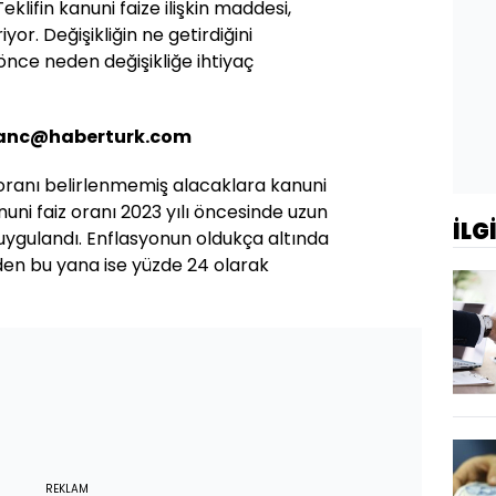
eklifin kanuni faize ilişkin maddesi,
riyor. Değişikliğin ne getirdiğini
ce neden değişikliğe ihtiyaç
ivanc@haberturk.com
 oranı belirlenmemiş alacaklara kanuni
nuni faiz oranı 2023 yılı öncesinde uzun
İLG
k uygulandı. Enflasyonun oldukça altında
nden bu yana ise yüzde 24 olarak
REKLAM