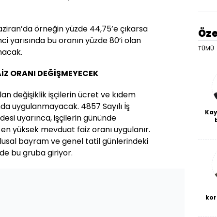
aziran’da örneğin yüzde 44,75’e çıkarsa
Öze
inci yarısında bu oranın yüzde 80’i olan
TÜMÜ
nacak.
AİZ ORANI DEĞİŞMEYECEK
an değişiklik işçilerin ücret ve kıdem
ında uygulanmayacak. 4857 Sayılı İş
Kay
si uyarınca, işçilerin gününde
De
 en yüksek mevduat faiz oranı uygulanır.
haf
 ulusal bayram ve genel tatil günlerindeki
a
bl
 de bu gruba giriyor.
kor