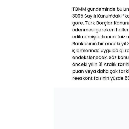
TBMM gündeminde bulunan
3095 Sayılı Kanun’daki “ka
göre, Türk Borçlar Kanunu
ödenmesi gereken hallerde
edilmemişse kanuni faiz u
Bankasının bir önceki yıl 3
işlemlerinde uyguladığı r
endekslenecek. Söz konus
önceki yılın 31 Aralık ta
puan veya daha çok farklı 
reeskont faizinin yüzde 8