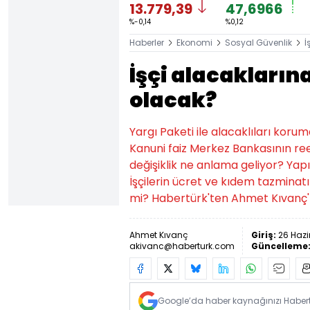
13.779,39
47,6966
%-0,14
%0,12
Haberler
Ekonomi
Sosyal Güvenlik
İ
İşçi alacakların
olacak?
Yargı Paketi ile alacaklıları koru
Kanuni faiz Merkez Bankasının ree
değişiklik ne anlama geliyor? Ya
İşçilerin ücret ve kıdem tazminatı
mi? Habertürk'ten Ahmet Kıvanç'
Ahmet Kıvanç
Giriş:
26 Hazi
akivanc@haberturk.com
Güncelleme
Google’da haber kaynağınızı Habertü