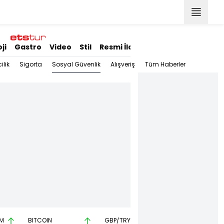
ji
Gastro
Video
Stil
Resmi İlanlar
Sosyal Güvenlik
ilik
Sigorta
Alışveriş
Tüm Haberler
M
BITCOIN
GBP/TRY
EUR/USD