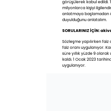
görüşülerek kabul edildi. T
milyonlarca kişiyi ilgilendi
anlatmaya başlamadan ön
duyulduğunu anlatalım.
SORULARINIZ İÇİN: ak
Sözleşme yapılırken faiz
faiz oranı uygulanıyor. Ka
süre yıllık yüzde 9 olara
kaldı. 1 Ocak 2023 tarihi
uygulanıyor.