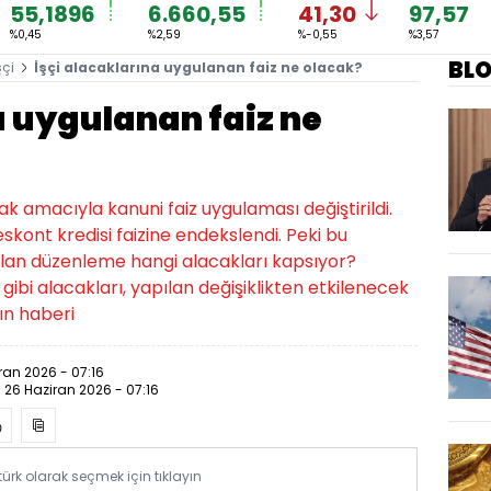
55,1896
6.660,55
41,30
97,57
%0,45
%2,59
%-0,55
%3,57
BL
şçi
İşçi alacaklarına uygulanan faiz ne olacak?
a uygulanan faiz ne
mak amacıyla kanuni faiz uygulaması değiştirildi.
skont kredisi faizine endekslendi. Peki bu
pılan düzenleme hangi alacakları kapsıyor?
 gibi alacakları, yapılan değişiklikten etkilenecek
ın haberi
ran 2026 - 07:16
:
26 Haziran 2026 - 07:16
rk olarak seçmek için tıklayın