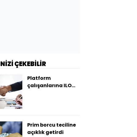
İNİZİ ÇEKEBİLİR
Platform
çalışanlarına ILO
koruması
Prim borcu teciline
açıklık getirdi