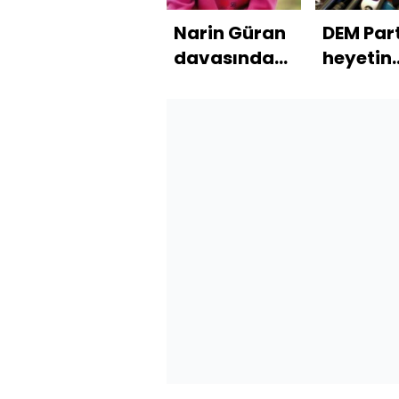
Narin Güran
DEM Part
davasında
heyetin
karar
İmralı'd
görüşme
sona erd