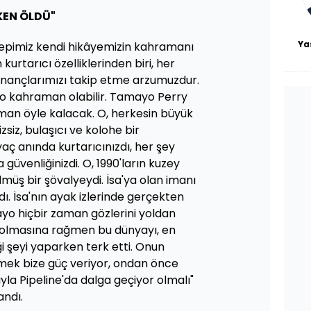
KEN ÖLDÜ"
Ya
 "Hepimiz kendi hikâyemizin kahramanı
 kurtarıcı özelliklerinden biri, her
nançlarımızı takip etme arzumuzdur.
o kahraman olabilir. Tamayo Perry
aman öyle kalacak. O, herkesin büyük
zsiz, bulaşıcı ve kolohe bir
yaç anında kurtarıcınızdı, her şey
üvenliğinizdi. O, 1990'ların kuzey
lmüş bir şövalyeydi. İsa'ya olan imanı
ı. İsa'nın ayak izlerinde gerçekten
yo hiçbir zaman gözlerini yoldan
k olmasına rağmen bu dünyayı, en
i şeyi yaparken terk etti. Onun
mek bize güç veriyor, ondan önce
yla Pipeline'da dalga geçiyor olmalı"
andı.