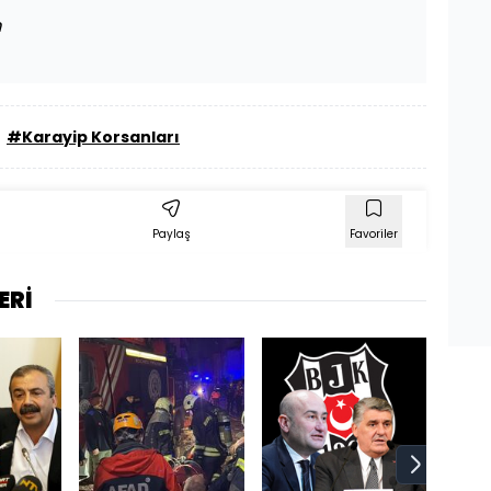
m
#Karayip Korsanları
u
Paylaş
Favoriler
ERİ