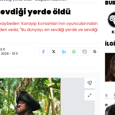
BU
sevdiği yerde öldü
ı kaybeden 'Karayip Korsanları'nın oyuncularından
den veda; "Bu dünyayı, en sevdiği yerde ve sevdiği
K
İLG
3:11
.2024 - 13:11