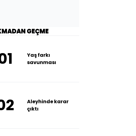
KMADAN GEÇME
01
Yaş farkı
savunması
02
Aleyhinde karar
çıktı