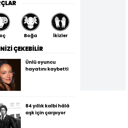
RÇLAR
oç
Boğa
İkizler
Yengeç
Aslan
İNİZİ ÇEKEBİLİR
Ünlü oyuncu
hayatını kaybetti
84 yıllık kalbi hâlâ
aşk için çarpıyor