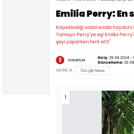
Emilia Perry: En 
Köpekbalığı saldırısında hayatın
Tamayo Perry'ye eşi Emilia Perry'
şeyi yaparken terk etti"
Giriş:
25.06.2024 - 1
Habertürk
Güncelleme:
25.06
ABONE OL
1