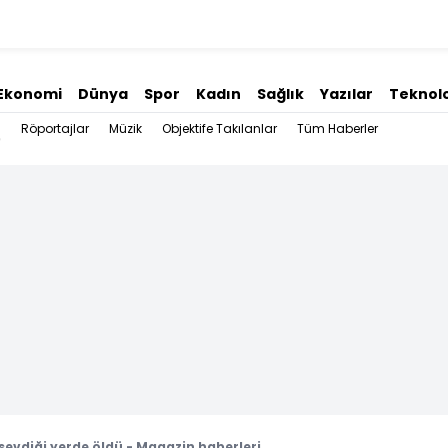
Ekonomi
Dünya
Spor
Kadın
Sağlık
Yazılar
Teknolo
Röportajlar
Müzik
Objektife Takılanlar
Tüm Haberler
 sevdiği yerde öldü - Magazin haberleri