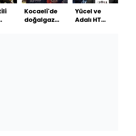
ili
Kocaeli'de
Yücel ve
Cu
doğalgaz
Adalı HT
Erd
aki
patlaması!
Spor'a
Fai
si
14 yaralı var
konuştu!
kes
i
ind