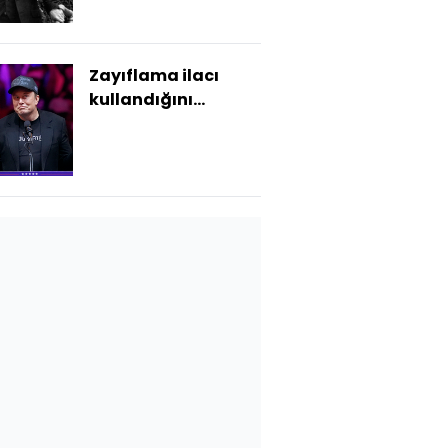
Zayıflama ilacı
kullandığını
açıkladı