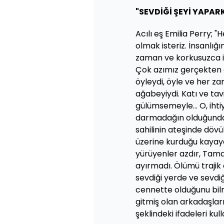
"SEVDİĞİ ŞEYİ YAPAR
Acılı eş Emilia Perry;
olmak isteriz. İnsanlığın
zaman ve korkusuzca i
Çok azımız gerçekten 
öyleydi, öyle ve her z
ağabeyiydi. Katı ve tavi
gülümsemeyle... O, ihti
darmadağın olduğunda g
sahilinin ateşinde dövü
üzerine kurduğu kayayd
yürüyenler azdır, Tama
ayırmadı. Ölümü traji
sevdiği yerde ve sevdiğ
cennette olduğunu bil
gitmiş olan arkadaşları
şeklindeki ifadeleri kull