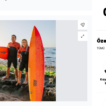
Öze
TÜMÜ
Kay
De
haf
a
bl