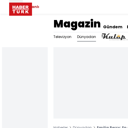
Canlı
Magazin
Gündem
Dünyadan
Televizyon
Haberler
Dünyadan
Emilia Perry: En