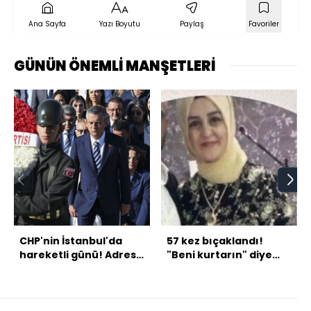
Ana Sayfa
Yazı Boyutu
Paylaş
Favoriler
GÜNÜN ÖNEMLİ MANŞETLERİ
CHP'nin İstanbul'da
57 kez bıçaklandı!
hareketli günü! Adres
"Beni kurtarın" diye
Taksim...
bağırdı!