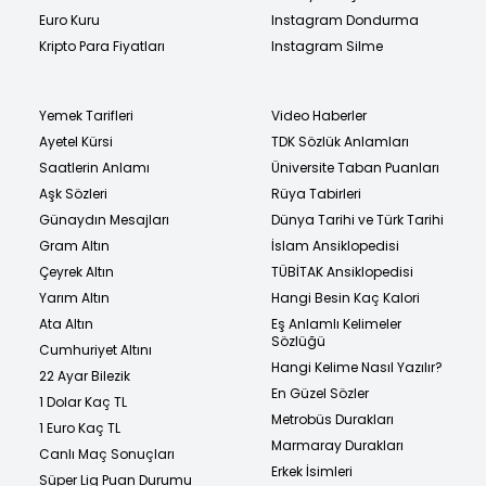
Euro Kuru
Instagram Dondurma
Kripto Para Fiyatları
Instagram Silme
Yemek Tarifleri
Video Haberler
Ayetel Kürsi
TDK Sözlük Anlamları
Saatlerin Anlamı
Üniversite Taban Puanları
Aşk Sözleri
Rüya Tabirleri
Günaydın Mesajları
Dünya Tarihi ve Türk Tarihi
Gram Altın
İslam Ansiklopedisi
Çeyrek Altın
TÜBİTAK Ansiklopedisi
Yarım Altın
Hangi Besin Kaç Kalori
Ata Altın
Eş Anlamlı Kelimeler
Sözlüğü
Cumhuriyet Altını
Hangi Kelime Nasıl Yazılır?
22 Ayar Bilezik
En Güzel Sözler
1 Dolar Kaç TL
Metrobüs Durakları
1 Euro Kaç TL
Marmaray Durakları
Canlı Maç Sonuçları
Erkek İsimleri
Süper Lig Puan Durumu