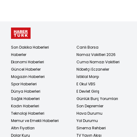
Son Dakika Haberleri
Canlı Borsa
Haberler
Namaz Vakitleri 2026
Ekonomi Haberleri
Cuma Namazı Vakitleri
Güncel Haberler
Nöbetçi Eczaneler
Magazin Haberleri
İstiklal Marşı
Spor Haberleri
E Okul VBS
Dünya Haberleri
E Devlet Giriş
Sağlık Haberleri
Günlük Burç Yorumları
Kadın Haberleri
Son Depremler
Teknoloji Haberleri
Hava Durumu
Memur ve Emekli Haberleri
Yol Durumu
Altın Fiyatları
Sinema Rehberi
Dolar Kuru
TV Yayın Akışı