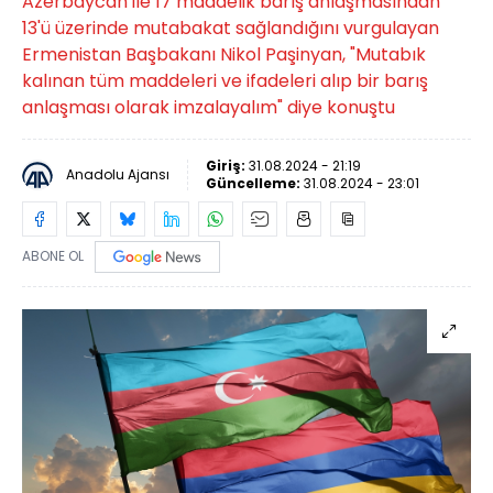
Azerbaycan ile 17 maddelik barış anlaşmasından
13'ü üzerinde mutabakat sağlandığını vurgulayan
Ermenistan Başbakanı Nikol Paşinyan, "Mutabık
kalınan tüm maddeleri ve ifadeleri alıp bir barış
anlaşması olarak imzalayalım" diye konuştu
Giriş:
31.08.2024 - 21:19
Anadolu Ajansı
Güncelleme:
31.08.2024 - 23:01
ABONE OL